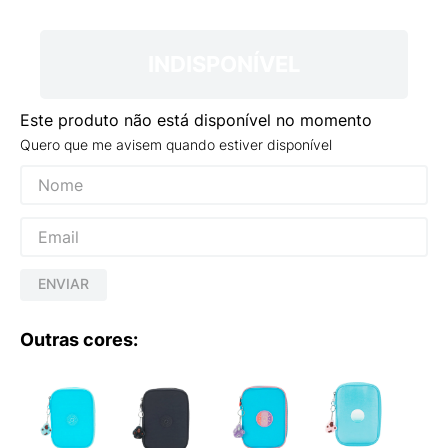
9
º
VANS TÊNIS VANS ULTRARANGE
10
º
NEW BALANCE 204L
INDISPONÍVEL
Este produto não está disponível no momento
Quero que me avisem quando estiver disponível
ENVIAR
Outras cores: