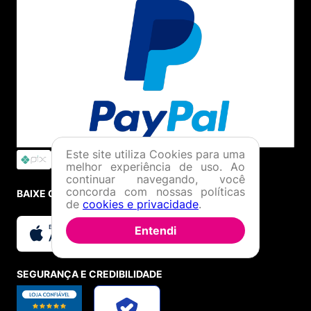
Este site utiliza Cookies para uma
melhor experiência de uso. Ao
continuar navegando, você
concorda com nossas políticas
BAIXE O APP
de
cookies e privacidade
.
Entendi
SEGURANÇA E CREDIBILIDADE