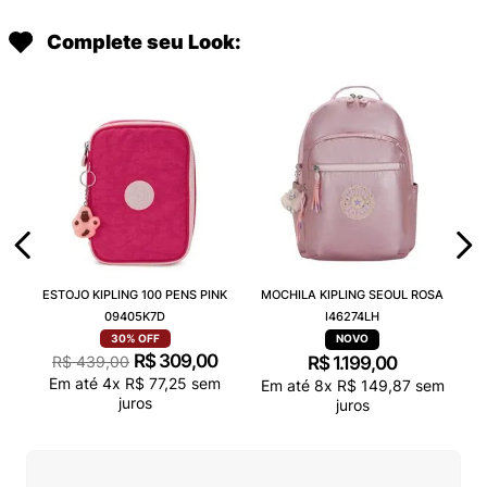
Complete seu Look:
ESTOJO KIPLING 100 PENS PINK
MOCHILA KIPLING SEOUL ROSA
09405K7D
I46274LH
30%
OFF
R$
309
,
00
R$
439
,
00
R$
1
.
199
,
00
Em até
4
x
R$
77
,
25
sem
Em até
8
x
R$
149
,
87
sem
juros
juros