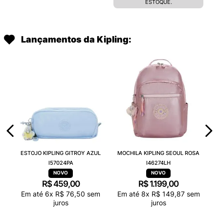
ESTOQUE.
Lançamentos da Kipling:
ESTOJO KIPLING GITROY AZUL
MOCHILA KIPLING SEOUL ROSA
I57024PA
I46274LH
R$
459
,
00
R$
1
.
199
,
00
Em até
6
x
R$
76
,
50
sem
Em até
8
x
R$
149
,
87
sem
juros
juros