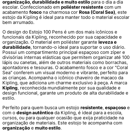
organização, durabilidade e muito estilo
para o dia a dia
escolar. Confeccionado em
poliéster resistente
com um
acabamento
fosco
na charmosa cor
Rosa (Coral Sea)
, este
estojo da Kipling é ideal para manter todo o material escolar
bem arrumado.
O design do Estojo 100 Pens é um dos mais icônicos e
funcionais da Kipling, reconhecido por sua capacidade e
organização. O material em poliéster garante
leveza e
durabilidade
, tornando-o ideal para suportar o uso diário.
Possui um compartimento principal espaçoso com zíper e
divisórias internas elásticas que permitem organizar até 100
lápis ou canetas, além de outros materiais como borrachas,
apontadores e tesouras. O acabamento fosco e a cor "Coral
Sea" conferem um visual moderno e vibrante, perfeito para
as crianças. Acompanha o icônico chaveiro de macaco da
Kipling, que adiciona um charme exclusivo à peça. A marca
Kipling
, reconhecida mundialmente por sua qualidade e
design funcional, garante um produto de alta durabilidade e
estilo.
Perfeito para quem busca um estojo
resistente
,
espaçoso
e
com o
design autêntico
da Kipling, é ideal para a escola,
cursos, ou para qualquer ocasião que exija praticidade na
organização de materiais. Este estojo te acompanha com
organização
e
muito estilo
.