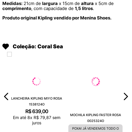
Medidas:
21cm de
largura
x 15cm de
altura
x 5cm de
comprimento
, com capacidade de
1,5 litros
.
Produto original Kipling vendido por Menina Shoes.
Coleção: Coral Sea
LANCHEIRA KIPLING MIYO ROSA
1538124O
R$
639
,
00
MOCHILA KIPLING FASTER ROSA
Em até
8
x
R$
79
,
87
sem
0025324O
juros
POXA! JÁ VENDEMOS TODO O