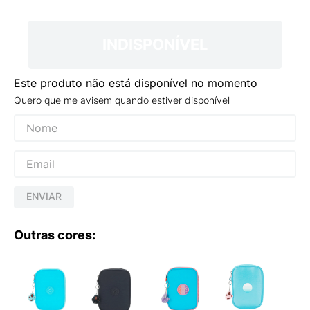
9
º
VEJA COUNTRY
10
º
NEW 530
INDISPONÍVEL
Este produto não está disponível no momento
Quero que me avisem quando estiver disponível
ENVIAR
Outras cores: