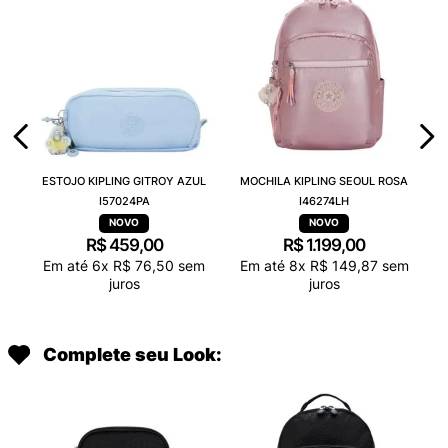
ESTOJO KIPLING GITROY AZUL
MOCHILA KIPLING SEOUL ROSA
I57024PA
I46274LH
R$
459
,
00
R$
1
.
199
,
00
Em até
6
x
R$
76
,
50
sem
Em até
8
x
R$
149
,
87
sem
juros
juros
Complete seu Look: