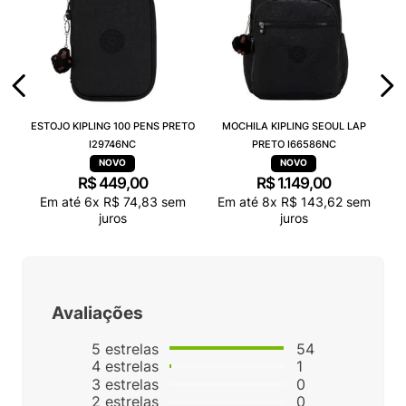
ESTOJO KIPLING 100 PENS PRETO
MOCHILA KIPLING SEOUL LAP
I29746NC
PRETO I66586NC
R$
449
,
00
R$
1
.
149
,
00
Em até
6
x
R$
74
,
83
sem
Em até
8
x
R$
143
,
62
sem
juros
juros
Avaliações
5
estrelas
54
4
estrelas
1
3
estrelas
0
2
estrelas
0