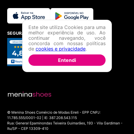
Este site utiliza Cookies para uma
melhor experiência de uso. Ao
SEGURANÇA E CREDIBILIDADE
continuar navegando, você
concorda com nossas políticas
de
cookies e privacidade
.
Entendi
© Menina Shoes Comércio de Modas Eireli - EPP CNPJ:
11.785.555/0001-02 | IE: 387.208.543.115
Rua: General Epaminondas Teixeira Guimarães, 193 - Vila Gardiman -
Itu/SP - CEP 13309-410