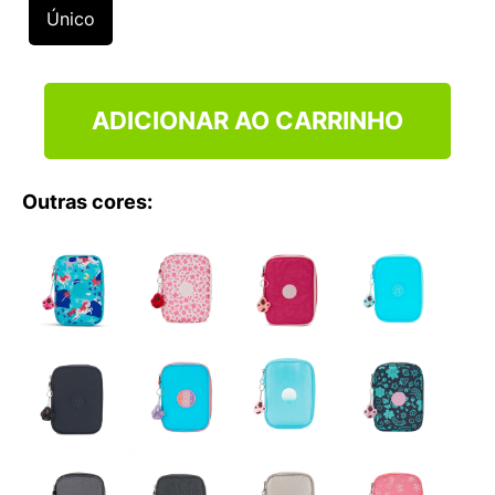
9
º
NEW 530
Único
10
º
VEJA COUNTRY
ADICIONAR AO CARRINHO
Outras cores: