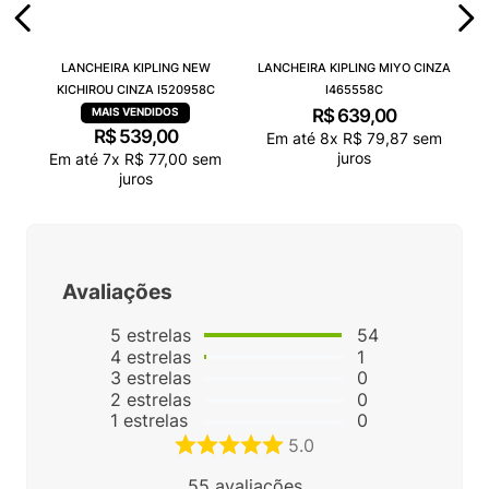
LANCHEIRA KIPLING NEW
LANCHEIRA KIPLING MIYO CINZA
KICHIROU CINZA I520958C
I465558C
R$
639
,
00
R$
539
,
00
Em até
8
x
R$
79
,
87
sem
juros
Em até
7
x
R$
77
,
00
sem
juros
Avaliações
5
estrelas
54
4
estrelas
1
3
estrelas
0
2
estrelas
0
1
estrelas
0
5.0
55
avaliações