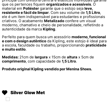
principal com divisória central e elásticos individuais garante
que os pertences fiquem
organizados e acessíveis
. O
material em
Poliéster
garante que o estojo seja
leve,
resistente e fácil de limpar
. Com seu volume de
1,5 Litro
,
ele é um item indispensável para estudantes e profissionais
criativos. O acabamento
Metalizado
confere um visual
moderno, chamativo e cheio de personalidade, refletindo a
autenticidade da marca
Kipling
.
Perfeito para quem busca um acessório
moderno, funcional
e com o design autêntico
da Kipling, este estojo é ideal para
a escola, faculdade ou trabalho, proporcionando
praticidade
e muito estilo
.
Medidas:
21cm de
largura
x 15cm de
altura
x 5cm de
comprimento
, com capacidade de
1,5 Litro
.
Produto original Kipling vendido por Menina Shoes.
Silver Glow Met