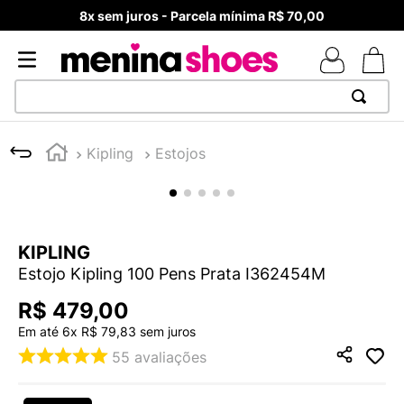
8x sem juros - Parcela mínima R$ 70,00
TERMOS MAIS BUSCADOS
Kipling
Estojos
1
º
TÊNIS NEWS BALANCE 530
2
º
MELISSAS MINI BABY
3
º
TÊNIS VEJA WHITE
KIPLING
4
º
NEW 9060
Estojo Kipling 100 Pens Prata I362454M
5
º
ADIDAS
R$
479
,
00
6
º
SAMBA
Em até
6
x
R$
79
,
83
sem juros
7
º
MELISSA SLIDE
55
avaliações
8
º
VANS TÊNIS VANS ULTRARANGE