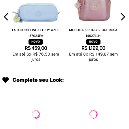
ESTOJO KIPLING GITROY AZUL
MOCHILA KIPLING SEOUL ROSA
I57024PA
I46274LH
R$
459
,
00
R$
1
.
199
,
00
Em até
6
x
R$
76
,
50
sem
Em até
8
x
R$
149
,
87
sem
juros
juros
Complete seu Look: