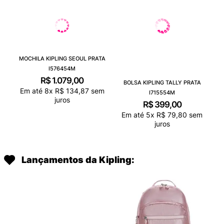
MOCHILA KIPLING SEOUL PRATA
I576454M
R$
1
.
079
,
00
BOLSA KIPLING TALLY PRATA
Em até
8
x
R$
134
,
87
sem
I715554M
juros
R$
399
,
00
Em até
5
x
R$
79
,
80
sem
juros
Lançamentos da Kipling: