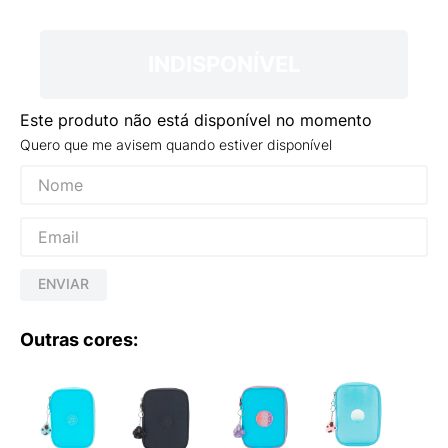
9
º
NEW 530
10
º
VEJA COUNTRY
INDISPONÍVEL
Este produto não está disponível no momento
Quero que me avisem quando estiver disponível
ENVIAR
Outras cores: