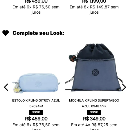
R$
459
,
00
R$
1
.
199
,
00
Em até
6
x
R$
76
,
50
sem
Em até
8
x
R$
149
,
87
sem
juros
juros
Complete seu Look:
ESTOJO KIPLING GITROY AZUL
MOCHILA KIPLING SUPERTABOO
I57024PA
AZUL 094877FK
R$
459
,
00
R$
349
,
00
Em até
6
x
R$
76
,
50
sem
Em até
4
x
R$
87
,
25
sem
juros
juros