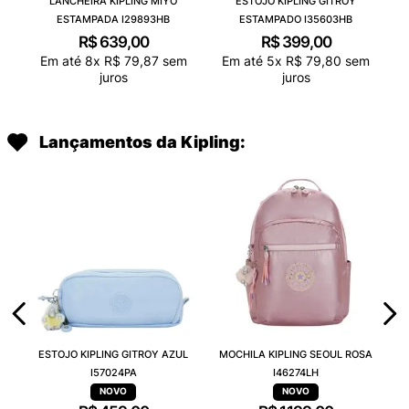
LANCHEIRA KIPLING MIYO
ESTOJO KIPLING GITROY
ESTAMPADA I29893HB
ESTAMPADO I35603HB
R$
639
,
00
R$
399
,
00
Em até
8
x
R$
79
,
87
sem
Em até
5
x
R$
79
,
80
sem
juros
juros
Lançamentos da Kipling:
ESTOJO KIPLING GITROY AZUL
MOCHILA KIPLING SEOUL ROSA
I57024PA
I46274LH