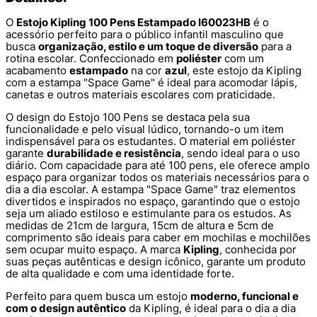
O
Estojo Kipling 100 Pens Estampado I60023HB
é o
acessório perfeito para o público infantil masculino que
busca
organização, estilo e um toque de diversão
para a
rotina escolar. Confeccionado em
poliéster
com um
acabamento
estampado
na cor
azul
, este estojo da Kipling
com a estampa "Space Game" é ideal para acomodar lápis,
canetas e outros materiais escolares com praticidade.
O design do Estojo 100 Pens se destaca pela sua
funcionalidade e pelo visual lúdico, tornando-o um item
indispensável para os estudantes. O material em poliéster
garante
durabilidade e resistência
, sendo ideal para o uso
diário. Com capacidade para até 100 pens, ele oferece amplo
espaço para organizar todos os materiais necessários para o
dia a dia escolar. A estampa "Space Game" traz elementos
divertidos e inspirados no espaço, garantindo que o estojo
seja um aliado estiloso e estimulante para os estudos. As
medidas de 21cm de largura, 15cm de altura e 5cm de
comprimento são ideais para caber em mochilas e mochilões
sem ocupar muito espaço. A marca
Kipling
, conhecida por
suas peças autênticas e design icônico, garante um produto
de alta qualidade e com uma identidade forte.
Perfeito para quem busca um estojo
moderno, funcional e
com o design autêntico
da Kipling, é ideal para o dia a dia