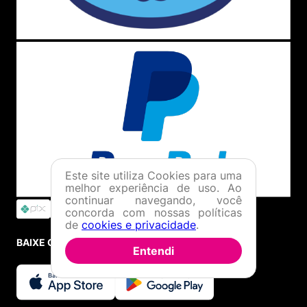
Este site utiliza Cookies para uma
melhor experiência de uso. Ao
continuar navegando, você
concorda com nossas políticas
de
cookies e privacidade
.
BAIXE O APP
Entendi