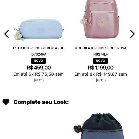
ESTOJO KIPLING GITROY AZUL
MOCHILA KIPLING SEOUL ROSA
I57024PA
I46274LH
R$
459
,
00
R$
1
.
199
,
00
Em até
6
x
R$
76
,
50
sem
Em até
8
x
R$
149
,
87
sem
juros
juros
Complete seu Look: