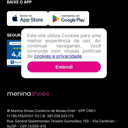
BAIXE O APP
Este site utiliza Cookies para uma
SEGURANÇA E CREDIBILIDADE
melhor experiência de uso. Ao
continuar navegando, você
concorda com nossas políticas
de
cookies e privacidade
.
Entendi
© Menina Shoes Comércio de Modas Eireli - EPP CNPJ:
11.785.555/0001-02 | IE: 387.208.543.115
Rua: General Epaminondas Teixeira Guimarães, 193 - Vila Gardiman -
Itu/SP - CEP 13309-410