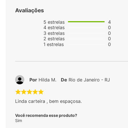
Avaliações
5
estrelas
4
4
estrelas
0
3
estrelas
0
2
estrelas
0
1
estrelas
0
Por
Hilda M.
De
Rio de Janeiro - RJ
Linda carteira , bem espaçosa.
Você recomenda esse produto?
Sim