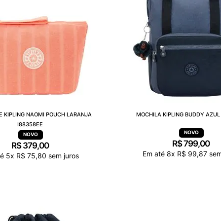
E KIPLING NAOMI POUCH LARANJA
MOCHILA KIPLING BUDDY AZUL 
I88358EE
R$
799
,
00
R$
379
,
00
Em até
8
x
R$
99
,
87
sem
té
5
x
R$
75
,
80
sem juros