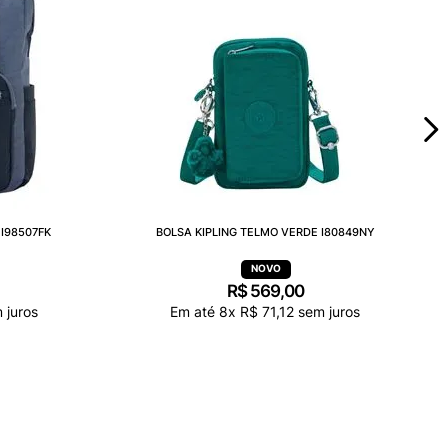
I98507FK
BOLSA KIPLING TELMO VERDE I80849NY
R$
569
,
00
 juros
Em até
8
x
R$
71
,
12
sem juros