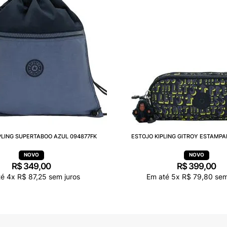
PLING SUPERTABOO AZUL 094877FK
ESTOJO KIPLING GITROY ESTAMPA
R$
349
,
00
R$
399
,
00
té
4
x
R$
87
,
25
sem juros
Em até
5
x
R$
79
,
80
sem