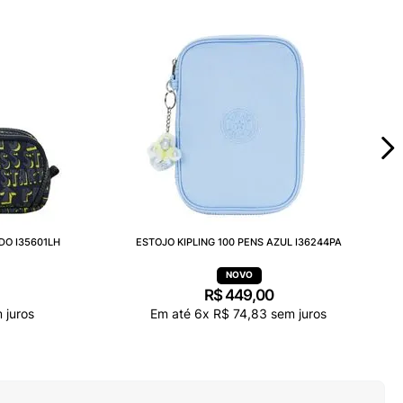
DO I35601LH
ESTOJO KIPLING 100 PENS AZUL I36244PA
R$
449
,
00
 juros
Em até
6
x
R$
74
,
83
sem juros