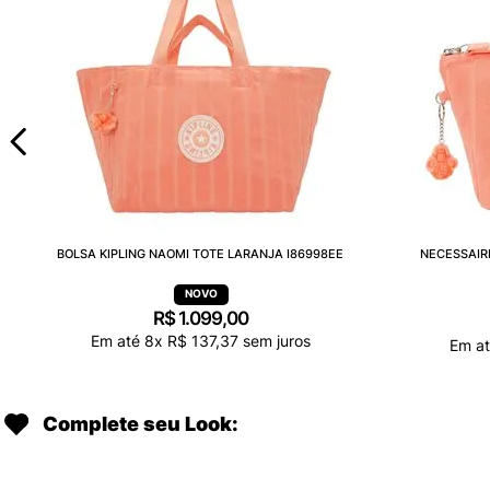
BOLSA KIPLING NAOMI TOTE LARANJA I86998EE
NECESSAIR
R$
1
.
099
,
00
Em até
8
x
R$
137
,
37
sem juros
Em a
Complete seu Look: