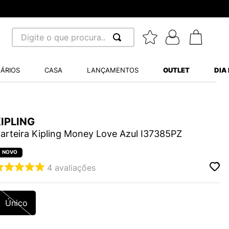
Digite o que procura...
 BUSCADOS
ÁRIOS
CASA
LANÇAMENTOS
OUTLET
DIA
S BALANCE 530
MINI BABY
A WHITE
IPLING
arteira Kipling Money Love Azul I37385PZ
4
avaliações
LIDE
S VANS ULTRARANGE
Único