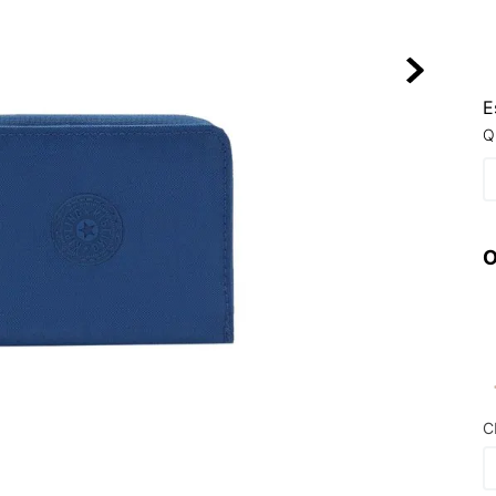
10
º
VEJA COUN
E
Q
O
C