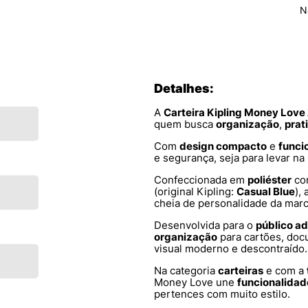
N
Detalhes:
A
Carteira Kipling Money Love
quem busca
organização
,
prat
Com
design compacto
e
funci
e segurança, seja para levar na
Confeccionada em
poliéster
c
(original Kipling:
Casual Blue
),
cheia de personalidade da marc
Desenvolvida para o
público ad
organização
para cartões, doc
visual moderno e descontraído.
Na categoria
carteiras
e com a
Money Love une
funcionalidad
pertences com muito estilo.