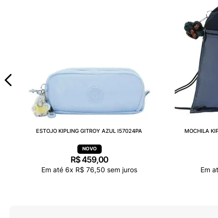
ESTOJO KIPLING GITROY AZUL I57024PA
MOCHILA KI
R$
459
,
00
Em até
6
x
R$
76
,
50
sem juros
Em a