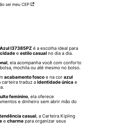
ão sei meu CEP
 Azul I37385PZ
é a escolha ideal para
icidade
e
estilo casual
no dia a dia.
onal
, ela acompanha você com conforto
 bolsa, mochila ou até mesmo no bolso.
om
acabamento fosco
e na cor
azul
 a carteira traduz a
identidade única
e
a.
ulto feminino
, ela oferece
umentos e dinheiro sem abrir mão do
tendência casual
, a Carteira Kipling
e
e
charme
para organizar seus