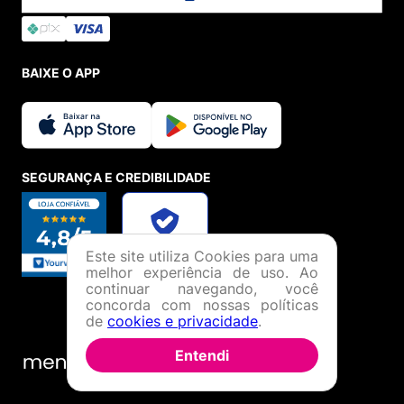
BAIXE O APP
SEGURANÇA E CREDIBILIDADE
Este site utiliza Cookies para uma
melhor experiência de uso. Ao
continuar navegando, você
concorda com nossas políticas
de
cookies e privacidade
.
Entendi