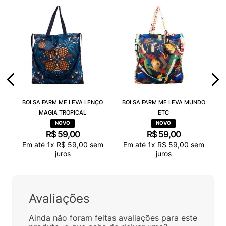
BOLSA FARM ME LEVA LENÇO
BOLSA FARM ME LEVA MUNDO
MAGIA TROPICAL
ETC
R$
59
,
00
R$
59
,
00
Em até
1
x
R$
59
,
00
sem
Em até
1
x
R$
59
,
00
sem
juros
juros
Avaliações
Ainda não foram feitas avaliações para este