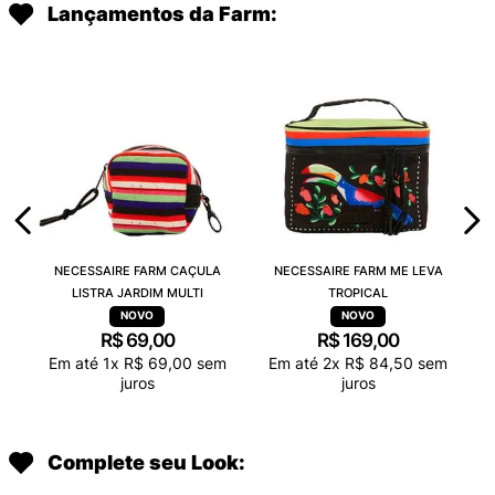
Lançamentos da Farm:
NECESSAIRE FARM CAÇULA
NECESSAIRE FARM ME LEVA
LISTRA JARDIM MULTI
TROPICAL
R$
69
,
00
R$
169
,
00
Em até
1
x
R$
69
,
00
sem
Em até
2
x
R$
84
,
50
sem
juros
juros
Complete seu Look: