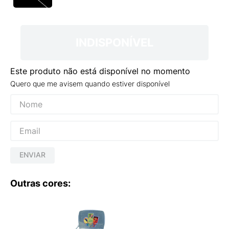
9
º
VANS TÊNIS VANS ULTRARANGE
10
º
NEW BALANCE 204L
INDISPONÍVEL
Este produto não está disponível no momento
Quero que me avisem quando estiver disponível
ENVIAR
Outras cores: