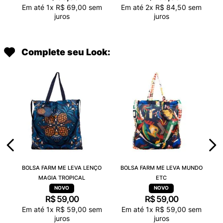
Em até
1
x
R$
69
,
00
sem
Em até
2
x
R$
84
,
50
sem
juros
juros
Complete seu Look:
BOLSA FARM ME LEVA LENÇO
BOLSA FARM ME LEVA MUNDO
MAGIA TROPICAL
ETC
R$
59
,
00
R$
59
,
00
Em até
1
x
R$
59
,
00
sem
Em até
1
x
R$
59
,
00
sem
juros
juros