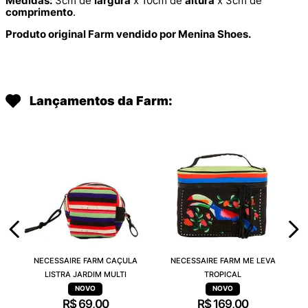
Medidas:
3cm de
largura
x 10cm de
altura
x 3cm de
comprimento
.
Produto original Farm vendido por Menina Shoes.
Lançamentos da Farm:
NECESSAIRE FARM CAÇULA
NECESSAIRE FARM ME LEVA
LISTRA JARDIM MULTI
TROPICAL
R$
69
,
00
R$
169
,
00