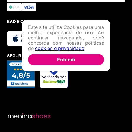
BAIXE O APP
Este site utiliza Cookies para uma
melhor experiência de uso. Ao
continuar navegando, você
concorda com nossas políticas
de
cookies e privacidade
.
SEGURANÇA E CREDIBILIDADE
Entendi