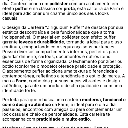
dia. Confeccionada em
poliéster
com um acabamento em
efeito
puffer
e na clássica cor
preta
, esta carteira da Farm é
ideal para adicionar um charme único aos seus looks
casuais.
O design da Carteira "Ziriguidum Puffer" se destaca por sua
estética descontraída e pela funcionalidade que a torna
indispensável. O material em poliéster com efeito puffer
garante
leveza e durabilidade
, tornando-a ideal para o uso
contínuo, comportando com segurança seus pertences.
Possui diversos compartimentos internos, perfeitos para
guardar dinheiro, cartões, documentos e outros itens
essenciais de forma organizada. O fechamento por zíper ou
botão (conforme o modelo) oferece praticidade e proteção.
O acabamento puffer adiciona uma textura diferenciada e
contemporânea, refletindo a tendência e o estilo da marca. A
marca
Farm
, conhecida por suas peças vibrantes e design
autêntico, garante um produto de alta qualidade e com uma
identidade forte.
Perfeita para quem busca uma carteira
moderna, funcional e
com o design autêntico
da Farm, é ideal para o dia a dia,
passeios, encontros com amigos ou para complementar um
look casual e cheio de personalidade. Esta carteira te
acompanha com
praticidade
e
muito estilo
.