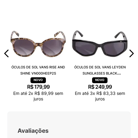
ÓCULOS DE SOL VANS RISE AND
ÓCULOS DE SOL VANS LEYDEN
SHINE VN000HEEP2S
SUNGLASSES BLACK
VN000T0CBLK
R$
179
,
99
R$
249
,
99
Em até
2
x
R$
89
,
99
sem
Em até
3
x
R$
83
,
33
sem
juros
juros
Avaliações