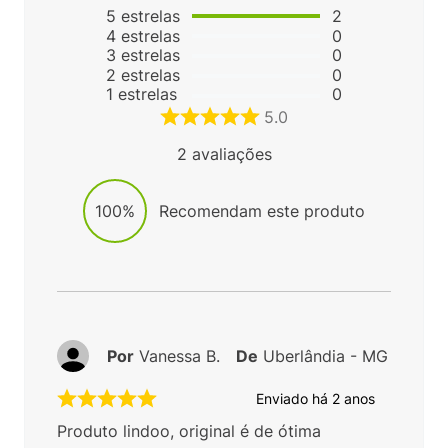
5
estrelas
2
4
estrelas
0
3
estrelas
0
2
estrelas
0
1
estrelas
0
5.0
2
avaliações
100%
Recomendam este produto
Por
Vanessa B.
De
Uberlândia - MG
Enviado há
2 anos
Produto lindoo, original é de ótima