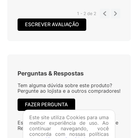
1 - 2
de
2
ESCREVER AVALIAÇÃO
Perguntas
&
Respostas
Tem alguma dúvida sobre este produto?
Pergunte ao lojista e a outros compradores!
FAZER PERGUNTA
Este site utiliza Cookies para uma
Este produto ainda não possui Perguntas e
melhor experiência de uso. Ao
Respostas.
continuar navegando, você
concorda com nossas políticas