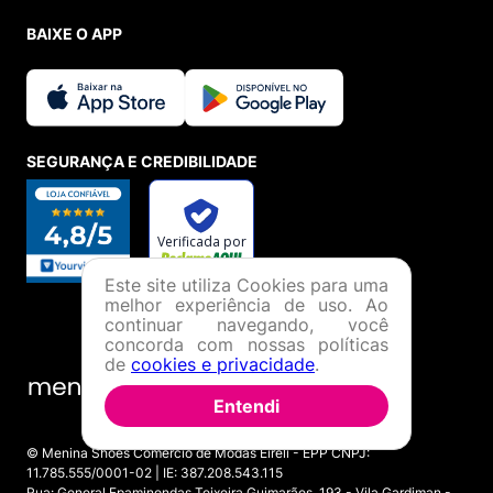
BAIXE O APP
SEGURANÇA E CREDIBILIDADE
Este site utiliza Cookies para uma
melhor experiência de uso. Ao
continuar navegando, você
concorda com nossas políticas
de
cookies e privacidade
.
Entendi
© Menina Shoes Comércio de Modas Eireli - EPP CNPJ:
11.785.555/0001-02 | IE: 387.208.543.115
Rua: General Epaminondas Teixeira Guimarães, 193 - Vila Gardiman -