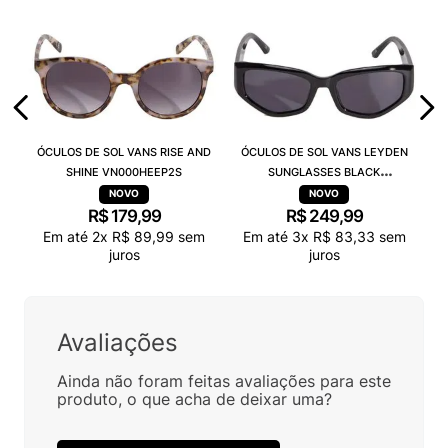
ÓCULOS DE SOL VANS RISE AND
ÓCULOS DE SOL VANS LEYDEN
SHINE VN000HEEP2S
SUNGLASSES BLACK
VN000T0CBLK
R$
179
,
99
R$
249
,
99
Em até
2
x
R$
89
,
99
sem
Em até
3
x
R$
83
,
33
sem
juros
juros
Avaliações
Ainda não foram feitas avaliações para este
produto, o que acha de deixar uma?