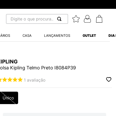
- Parcela mínima R$ 70,00
Digite o que procura...
 BUSCADOS
ÁRIOS
CASA
LANÇAMENTOS
OUTLET
DIA
S BALANCE 530
MINI BABY
IPLING
A WHITE
olsa Kipling Telmo Preto I8084P39
1
avaliação
LIDE
Único
S VANS ULTRARANGE
TRY