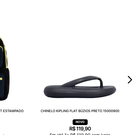
ET ESTAMPADO
CHINELO KIPLING FLAT BÚZIOS PRETO 15000900
R$
119
,
90
Em até
1
x
R$
119
,
90
sem juros