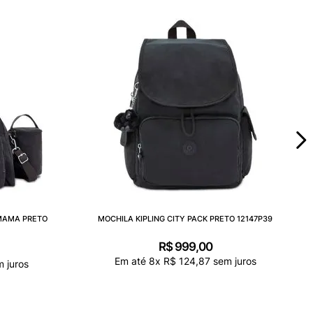
AMAMA PRETO
MOCHILA KIPLING CITY PACK PRETO 12147P39
R$
999
,
00
Em até
8
x
R$
124
,
87
sem juros
 juros