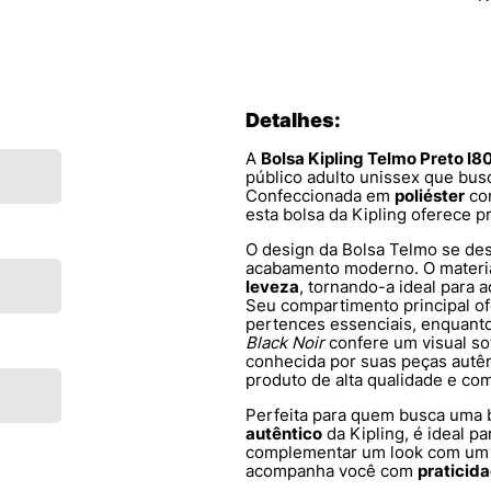
Detalhes:
A
Bolsa Kipling Telmo Preto I
público adulto unissex que bu
Confeccionada em
poliéster
co
esta bolsa da Kipling oferece pra
O design da Bolsa Telmo se dest
acabamento moderno. O materia
leveza
, tornando-a ideal para
Seu compartimento principal of
pertences essenciais, enquanto
Black Noir
confere um visual so
conhecida por suas peças autên
produto de alta qualidade e co
Perfeita para quem busca uma 
autêntico
da Kipling, é ideal pa
complementar um look com um t
acompanha você com
praticid