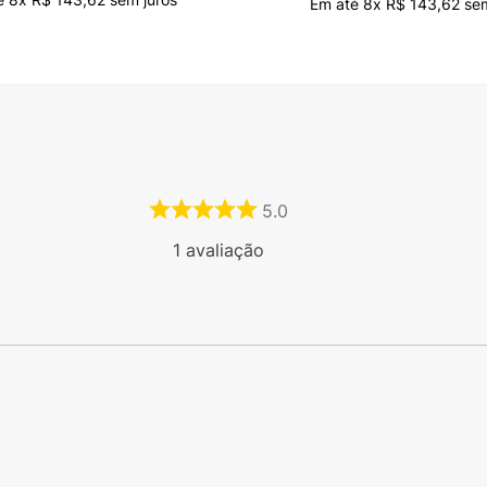
Em até
8
x
R$
143
,
62
sem
5.0
1
avaliação