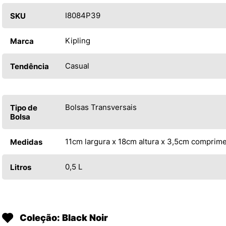
I8084P39
SKU
Kipling
Marca
Casual
Tendência
Bolsas Transversais
Tipo de
Bolsa
11cm largura x 18cm altura x 3,5cm comprim
Medidas
0,5 L
Litros
Coleção: Black Noir