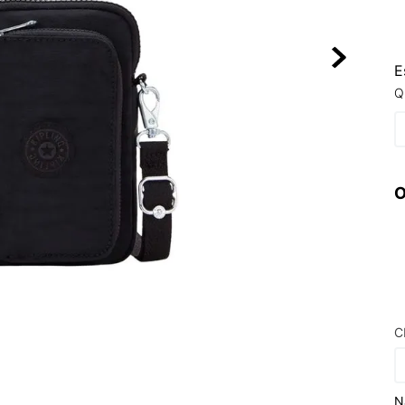
10
º
NEW 530
E
Q
O
C
N