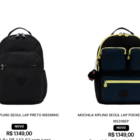
PLING SEOUL LAP PRETO I66586NC
MOCHILA KIPLING SEOUL LAP POCK
I95318EP
R$
1
.
149
,
00
R$
1
.
149
,
00
é
8
x
R$
143
,
62
sem juros