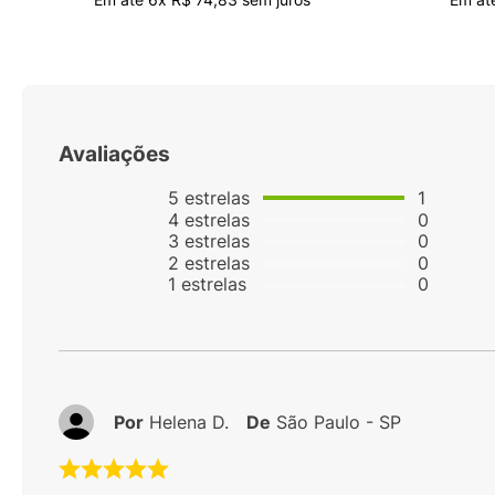
Avaliações
5
estrelas
1
4
estrelas
0
3
estrelas
0
2
estrelas
0
1
estrelas
0
Por
Helena D.
De
São Paulo - SP