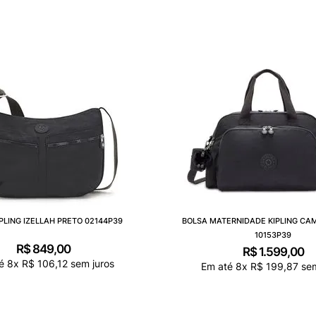
PLING IZELLAH PRETO 02144P39
BOLSA MATERNIDADE KIPLING C
10153P39
R$
849
,
00
R$
1
.
599
,
00
té
8
x
R$
106
,
12
sem juros
Em até
8
x
R$
199
,
87
sem