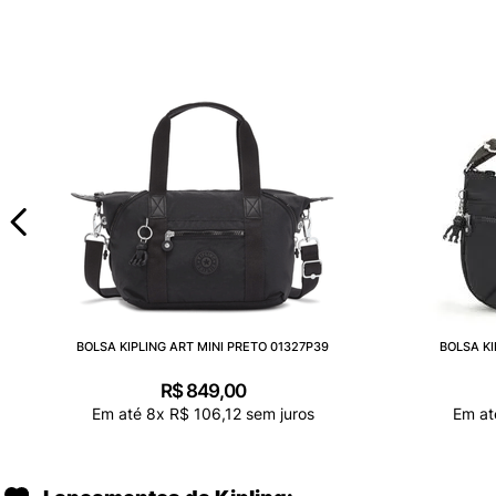
BOLSA KIPLING ART MINI PRETO 01327P39
BOLSA KI
R$
849
,
00
Em até
8
x
R$
106
,
12
sem juros
Em a