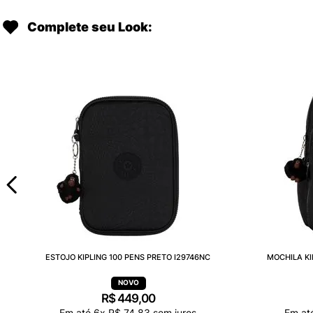
Complete seu Look:
ESTOJO KIPLING 100 PENS PRETO I29746NC
MOCHILA KI
R$
449
,
00
Em até
6
x
R$
74
,
83
sem juros
Em at