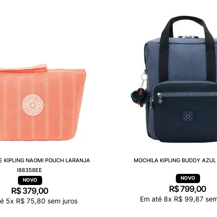
E KIPLING NAOMI POUCH LARANJA
MOCHILA KIPLING BUDDY AZUL 
I88358EE
R$
799
,
00
R$
379
,
00
Em até
8
x
R$
99
,
87
sem
té
5
x
R$
75
,
80
sem juros