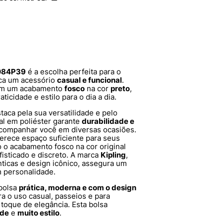
8084P39
é a escolha perfeita para o
sca um acessório
casual e funcional
.
m um acabamento
fosco
na cor
preto
,
ticidade e estilo para o dia a dia.
aca pela sua versatilidade e pelo
l em poliéster garante
durabilidade e
 acompanhar você em diversas ocasiões.
erece espaço suficiente para seus
 o acabamento fosco na cor original
fisticado e discreto. A marca
Kipling
,
ticas e design icônico, assegura um
m personalidade.
bolsa
prática, moderna e com o design
ra o uso casual, passeios e para
oque de elegância. Esta bolsa
ade
e
muito estilo
.