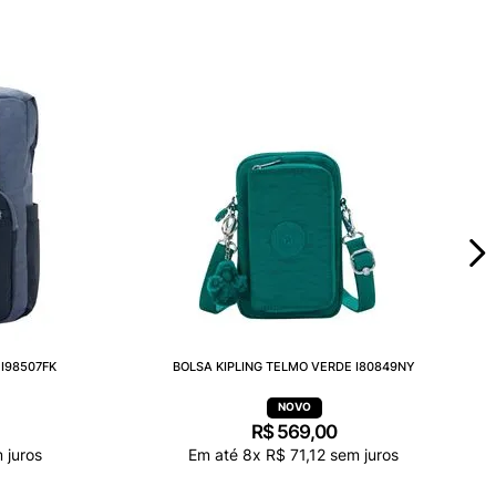
I98507FK
BOLSA KIPLING TELMO VERDE I80849NY
R$
569
,
00
 juros
Em até
8
x
R$
71
,
12
sem juros