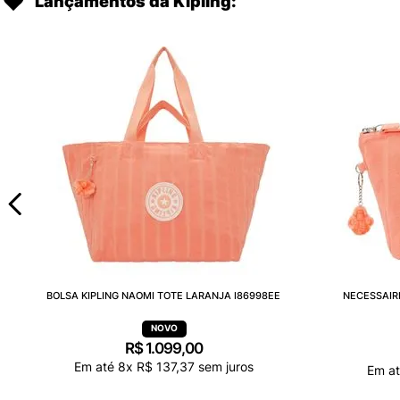
Lançamentos da Kipling:
BOLSA KIPLING NAOMI TOTE LARANJA I86998EE
NECESSAIR
R$
1
.
099
,
00
Em até
8
x
R$
137
,
37
sem juros
Em a