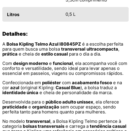
0,5 L
Litros
Detalhes:
A
Bolsa Kipling Telmo Azul I80845PZ
é a escolha perfeita
para quem busca uma bolsa
transversal
ultracompacta
,
prática
e cheia de
estilo casual
para o dia a dia.
Com
design moderno
e
funcional
, ela acompanha você com
conforto e versatilidade, sendo ideal para levar apenas o
essencial em passeios, viagens ou compromissos rápidos.
Confeccionada em
poliéster
com
acabamento fosco
e na
cor
azul
(original Kipling:
Casual Blue
), a bolsa traduz a
identidade única
e cheia de personalidade da marca.
Desenvolvida para o
público adulto unissex
, ela oferece
praticidade
e
organização
sem ocupar espaço, sendo
perfeita tanto para homens quanto para mulheres.
No modelo
transversal
, a Bolsa Kipling Telmo pertence à
categoria
bolsas transversais
e carrega a
tendência casual