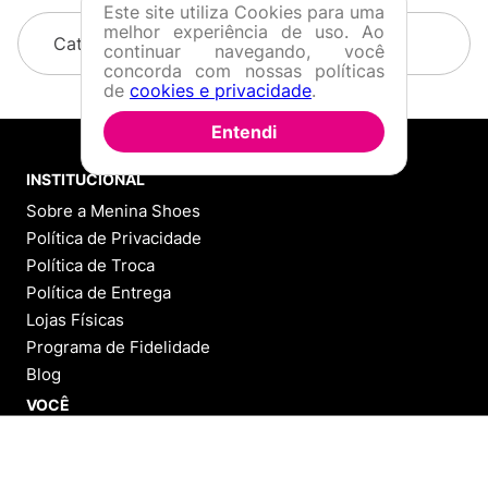
Este site utiliza Cookies para uma
melhor experiência de uso. Ao
Categorias
continuar navegando, você
concorda com nossas políticas
de
cookies e privacidade
.
Entendi
INSTITUCIONAL
Sobre a Menina Shoes
Política de Privacidade
Política de Troca
Política de Entrega
Lojas Físicas
Programa de Fidelidade
Blog
VOCÊ
Cadastre-se
ADICIONAR AO CARRINHO
Minha Conta