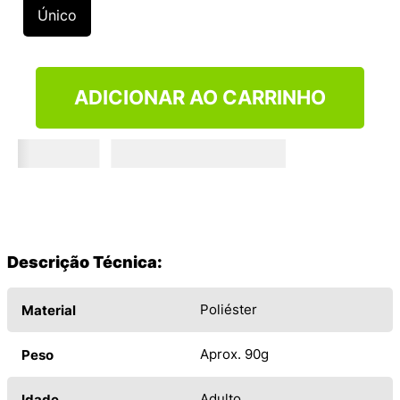
9
º
NEW 530
Único
10
º
VEJA COUNTRY
ADICIONAR AO CARRINHO
Descrição Técnica:
Poliéster
Material
Aprox. 90g
Peso
Adulto
Idade