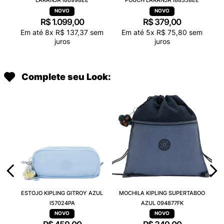
LARANJA I86998EE
POUCH LARANJA I88358EE
R$
1
.
099
,
00
R$
379
,
00
Em até
8
x
R$
137
,
37
sem
Em até
5
x
R$
75
,
80
sem
juros
juros
Complete seu Look:
ESTOJO KIPLING GITROY AZUL
MOCHILA KIPLING SUPERTABOO
I57024PA
AZUL 094877FK