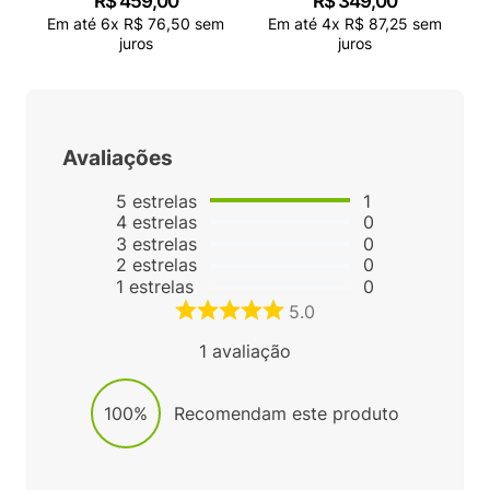
R$
459
,
00
R$
349
,
00
Em até
6
x
R$
76
,
50
sem
Em até
4
x
R$
87
,
25
sem
juros
juros
Avaliações
5
estrelas
1
4
estrelas
0
3
estrelas
0
2
estrelas
0
1
estrelas
0
5.0
1
avaliação
100%
Recomendam este produto