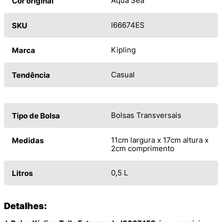
Aqua Sea
Cor original
I66674ES
SKU
Kipling
Marca
Casual
Tendência
Bolsas Transversais
Tipo de Bolsa
11cm largura x 17cm altura x
Medidas
2cm comprimento
0,5 L
Litros
Detalhes: