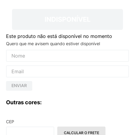
9
º
NEW 530
10
º
VANS TÊNIS VANS ULTRARANGE
INDISPONÍVEL
Este produto não está disponível no momento
Quero que me avisem quando estiver disponível
ENVIAR
Outras cores:
CEP
CALCULAR O FRETE