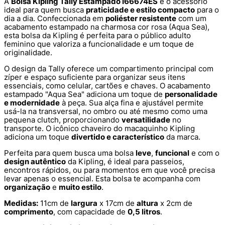
A
Bolsa Kipling Tally Estampado I66674ES
é o acessório
ideal para quem busca
praticidade e estilo compacto
para o
dia a dia. Confeccionada em
poliéster resistente
com um
acabamento estampado na charmosa cor rosa (Aqua Sea),
esta bolsa da Kipling é perfeita para o público adulto
feminino que valoriza a funcionalidade e um toque de
originalidade.
O design da Tally oferece um compartimento principal com
zíper e espaço suficiente para organizar seus itens
essenciais, como celular, cartões e chaves. O acabamento
estampado "Aqua Sea" adiciona um toque de
personalidade
e modernidade
à peça. Sua alça fina e ajustável permite
usá-la na transversal, no ombro ou até mesmo como uma
pequena clutch, proporcionando
versatilidade
no
transporte. O icônico chaveiro do macaquinho Kipling
adiciona um toque
divertido e característico
da marca.
Perfeita para quem busca uma bolsa
leve
,
funcional
e com o
design autêntico
da Kipling, é ideal para passeios,
encontros rápidos, ou para momentos em que você precisa
levar apenas o essencial. Esta bolsa te acompanha com
organização
e
muito estilo
.
Medidas:
11cm de
largura
x 17cm de
altura
x 2cm de
comprimento
, com capacidade de
0,5 litros
.