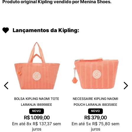
Produto original Kipling vendido por Menina Shoes.
Lançamentos da Kipling:
BOLSA KIPLING NAOMI TOTE
NECESSAIRE KIPLING NAOMI
LARANJA I86998EE
POUCH LARANJA I88358EE
R$
1
.
099
,
00
R$
379
,
00
Em até
8
x
R$
137
,
37
sem
Em até
5
x
R$
75
,
80
sem
juros
juros