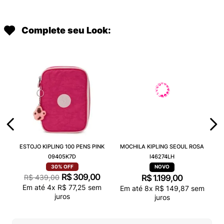
Complete seu Look:
ESTOJO KIPLING 100 PENS PINK
MOCHILA KIPLING SEOUL ROSA
09405K7D
I46274LH
30%
OFF
R$
309
,
00
R$
439
,
00
R$
1
.
199
,
00
Em até
4
x
R$
77
,
25
sem
Em até
8
x
R$
149
,
87
sem
juros
juros