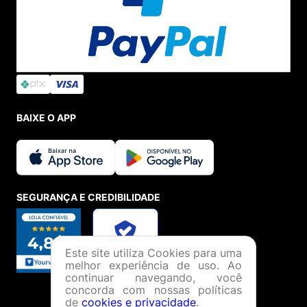
BAIXE O APP
SEGURANÇA E CREDIBILIDADE
Este site utiliza Cookies para uma
melhor experiência de uso. Ao
continuar navegando, você
concorda com nossas políticas
de
cookies e privacidade
.