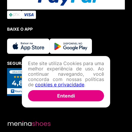
BAIXE O APP
Este site utiliza Cookies para uma
SEGURANÇA E CREDIBILIDADE
melhor experiência de uso. Ao
continuar navegando, você
concorda com nossas políticas
de
cookies e privacidade
.
Entendi