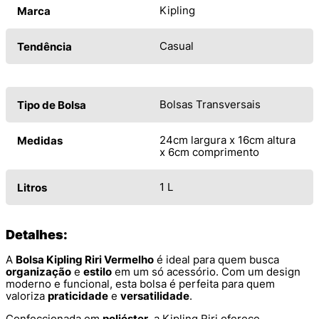
Kipling
Marca
Casual
Tendência
Bolsas Transversais
Tipo de Bolsa
24cm largura x 16cm altura
Medidas
x 6cm comprimento
1 L
Litros
Detalhes:
A
Bolsa Kipling Riri Vermelho
é ideal para quem busca
organização
e
estilo
em um só acessório. Com um design
moderno e funcional, esta bolsa é perfeita para quem
valoriza
praticidade
e
versatilidade
.
Confeccionada em
poliéster
, a Kipling Riri oferece