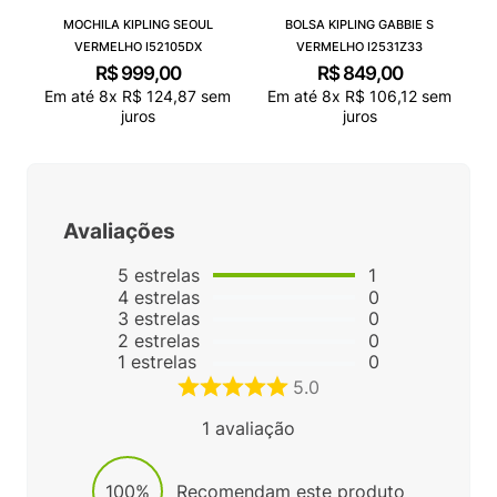
MOCHILA KIPLING SEOUL
BOLSA KIPLING GABBIE S
VERMELHO I52105DX
VERMELHO I2531Z33
R$
999
,
00
R$
849
,
00
Em até
8
x
R$
124
,
87
sem
Em até
8
x
R$
106
,
12
sem
juros
juros
Avaliações
5
estrelas
1
4
estrelas
0
3
estrelas
0
2
estrelas
0
1
estrelas
0
5.0
1
avaliação
100%
Recomendam este produto