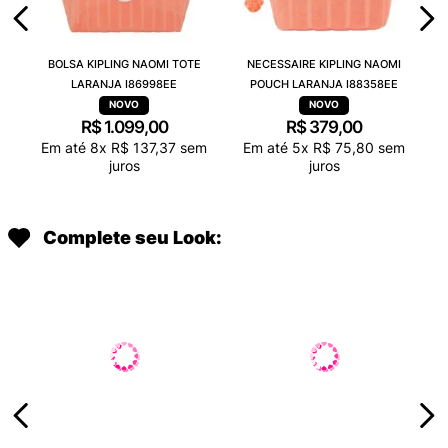
BOLSA KIPLING NAOMI TOTE
NECESSAIRE KIPLING NAOMI
LARANJA I86998EE
POUCH LARANJA I88358EE
R$
1
.
099
,
00
R$
379
,
00
Em até
8
x
R$
137
,
37
sem
Em até
5
x
R$
75
,
80
sem
juros
juros
Complete seu Look: