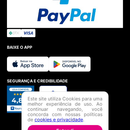
BAIXE O APP
SEGURANÇA E CREDIBILIDADE
Este site utiliza Cookies para uma
melhor experiência de uso. Ao
continuar navegando, você
concorda com nossas políticas
de
cookies e privacidade
.