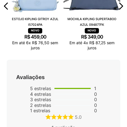
ESTOJO KIPLING GITROY AZUL
MOCHILA KIPLING SUPERTABOO
I57024PA
AZUL 094877FK
R$
459
,
00
R$
349
,
00
Em até
6
x
R$
76
,
50
sem
Em até
4
x
R$
87
,
25
sem
juros
juros
Avaliações
5
estrelas
1
4
estrelas
0
3
estrelas
0
2
estrelas
0
1
estrelas
0
5.0