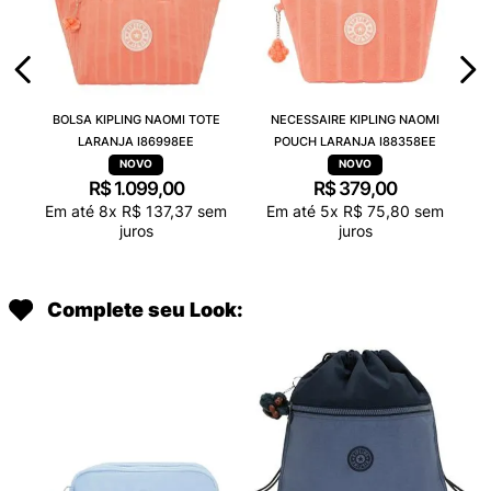
BOLSA KIPLING NAOMI TOTE
NECESSAIRE KIPLING NAOMI
LARANJA I86998EE
POUCH LARANJA I88358EE
R$
1
.
099
,
00
R$
379
,
00
Em até
8
x
R$
137
,
37
sem
Em até
5
x
R$
75
,
80
sem
juros
juros
Complete seu Look: