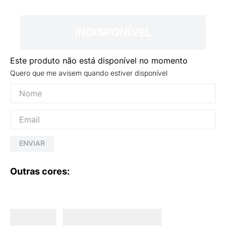
9
º
NEW 530
10
º
VANS TÊNIS VANS ULTRARANGE
INDISPONÍVEL
Este produto não está disponível no momento
Quero que me avisem quando estiver disponível
ENVIAR
Outras cores: