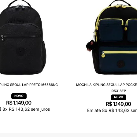
PLING SEOUL LAP PRETO I66586NC
MOCHILA KIPLING SEOUL LAP POCK
I95318EP
R$
1
.
149
,
00
R$
1
.
149
,
00
é
8
x
R$
143
,
62
sem juros
Em até
8
x
R$
143
,
62
sem