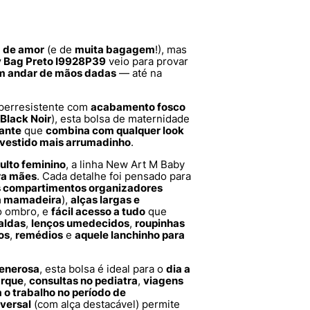
a de amor
(e de
muita bagagem
!), mas
y Bag Preto I9928P39
veio para provar
em andar de mãos dadas
— até na
perresistente com
acabamento fosco
Black Noir
), esta bolsa de maternidade
gante
que
combina com qualquer look
vestido mais arrumadinho
.
ulto feminino
, a linha New Art M Baby
ra mães
. Cada detalhe foi pensado para
s compartimentos organizadores
ra mamadeira
),
alças largas e
o ombro, e
fácil acesso a tudo
que
aldas
,
lenços umedecidos
,
roupinhas
os
,
remédios
e
aquele lanchinho para
generosa
, esta bolsa é ideal para o
dia a
arque
,
consultas no pediatra
,
viagens
a o trabalho no período de
versal
(com alça destacável) permite