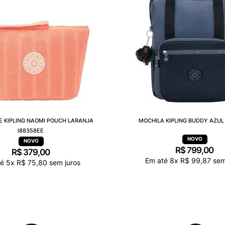
E KIPLING NAOMI POUCH LARANJA
MOCHILA KIPLING BUDDY AZUL 
I88358EE
R$
799
,
00
R$
379
,
00
Em até
8
x
R$
99
,
87
sem
té
5
x
R$
75
,
80
sem juros