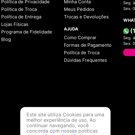
Política de Privacidade
Minha Conta
Seg. à
Política de Troca
Meus Pedidos
Sex. 
Política de Entrega
Trocas e Devoluções
WHA
Lojas Físicas
AJUDA
(
Programa de Fidelidade
Como Comprar
Seg. à
Blog
Sex. 
Formas de Pagamento
Política de Troca
Dúvidas Frequentes
Este site utiliza Cookies para uma
melhor experiência de uso. Ao
continuar navegando, você
concorda com nossas políticas