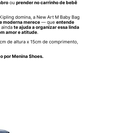
mbro
ou
prender no carrinho de bebê
Kipling domina, a New Art M Baby Bag
ãe moderna merece
— que
entende
 ainda
te ajuda a organizar essa linda
om amor e atitude
.
cm de altura x 15cm de comprimento,
do por Menina Shoes.