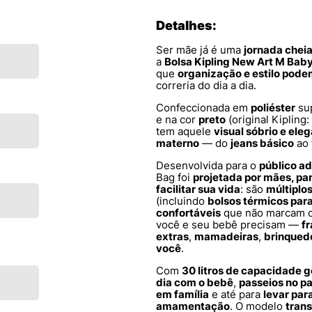
Detalhes:
Ser mãe já é uma
jornada chei
a
Bolsa Kipling New Art M Bab
que
organização e estilo pod
correria do dia a dia.
Confeccionada em
poliéster
su
e na cor
preto
(original Kipling:
tem aquele
visual sóbrio e ele
materno
— do
jeans básico
ao
Desenvolvida para o
público ad
Bag foi
projetada por mães, pa
facilitar sua vida
: são
múltiplo
(incluindo
bolsos térmicos pa
confortáveis
que não marcam 
você e seu bebê precisam —
fr
extras
,
mamadeiras
,
brinqued
você
.
Com
30 litros de capacidade 
dia com o bebê
,
passeios no p
em família
e até para
levar par
amamentação
. O modelo
trans