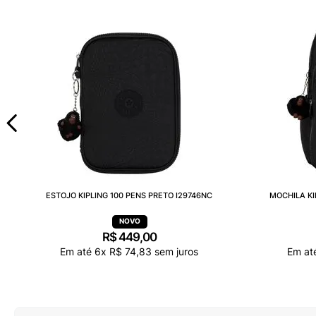
ESTOJO KIPLING 100 PENS PRETO I29746NC
MOCHILA KI
R$
449
,
00
Em até
6
x
R$
74
,
83
sem juros
Em at