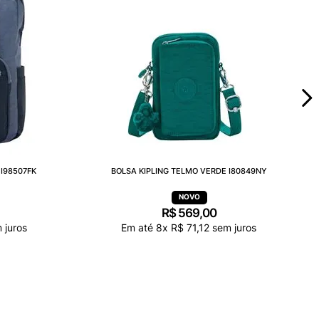
I98507FK
BOLSA KIPLING TELMO VERDE I80849NY
R$
569
,
00
 juros
Em até
8
x
R$
71
,
12
sem juros