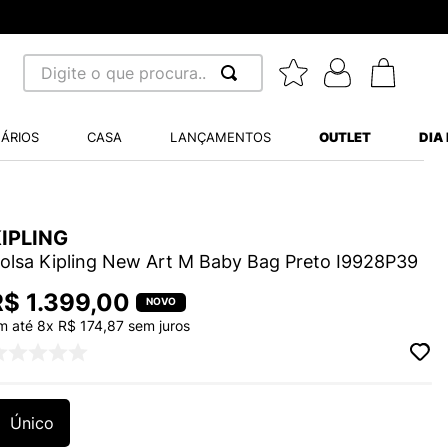
Digite o que procura...
 BUSCADOS
ÁRIOS
CASA
LANÇAMENTOS
OUTLET
DIA
S BALANCE 530
MINI BABY
IPLING
A WHITE
olsa Kipling New Art M Baby Bag Preto I9928P39
R$
1
.
399
,
00
m até
8
x
R$
174
,
87
sem juros
LIDE
S VANS ULTRARANGE
Único
TRY