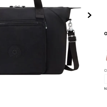
10
º
NEW 530
O
C
N