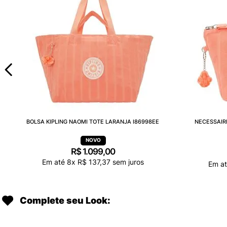
BOLSA KIPLING NAOMI TOTE LARANJA I86998EE
NECESSAIR
R$
1
.
099
,
00
Em até
8
x
R$
137
,
37
sem juros
Em a
Complete seu Look: