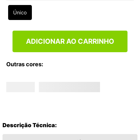
9
º
VEJA COUNTRY
Único
10
º
NEW 530
ADICIONAR AO CARRINHO
Outras cores:
Descrição Técnica: