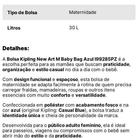
Maternidade
Tipo de Bolsa
30 L
Litros
Detalhes:
A
Bolsa Kipling New Art M Baby Bag Azul I99285PZ
é a
escolha perfeita para as mamães que buscam
praticidade
,
organização
e
estilo casual
no dia a dia com o bebê.
Com
design funcional
e
espaçoso
, esta bolsa de
maternidade se adapta facilmente à rotina de quem precisa
carregar fraldas, mamadeiras, roupas e outros itens
essenciais com muito
conforto
e
versatilidade
.
Confeccionada em
poliéster
com
acabamento fosco
e na
cor
azul
(original Kipling:
Casual Blue
), a bolsa traduz a
identidade única
e cheia de personalidade da marca.
Desenvolvida para o
público adulto feminino
, ela é ideal
para passeios, viagens ou compromissos com o bebê sem
abrir mão do
estilo
e da
praticidade
.