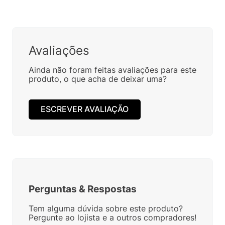
I57024PA
AZUL 094877FK
R$
459
,
00
R$
349
,
00
Em até
6
x
R$
76
,
50
sem
Em até
4
x
R$
87
,
25
sem
juros
juros
Avaliações
Ainda não foram feitas avaliações para este
produto, o que acha de deixar uma?
ESCREVER AVALIAÇÃO