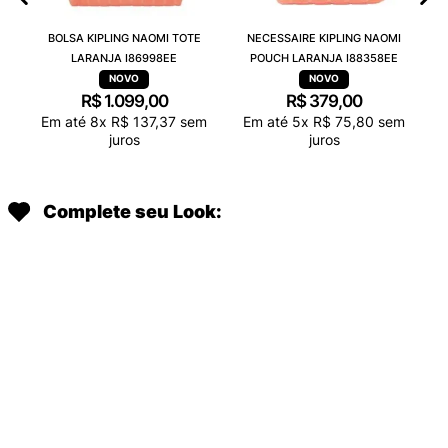
BOLSA KIPLING NAOMI TOTE
NECESSAIRE KIPLING NAOMI
LARANJA I86998EE
POUCH LARANJA I88358EE
R$
1
.
099
,
00
R$
379
,
00
Em até
8
x
R$
137
,
37
sem
Em até
5
x
R$
75
,
80
sem
juros
juros
Complete seu Look:
ESTOJO KIPLING GITROY AZUL
MOCHILA KIPLING SUPERTABOO