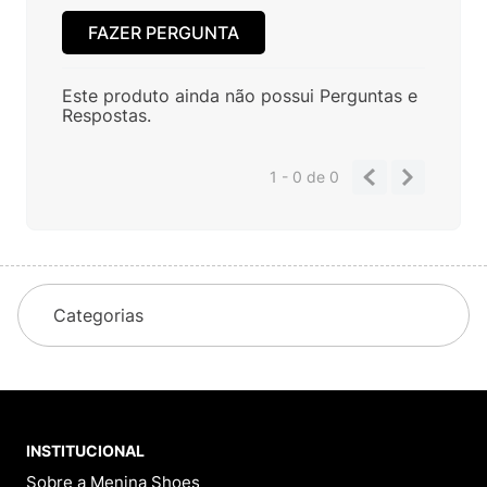
Perguntas
&
Respostas
Tem alguma dúvida sobre este produto?
Pergunte ao lojista e a outros compradores!
FAZER PERGUNTA
Este produto ainda não possui Perguntas e
Respostas.
1 - 0
de
0
Categorias