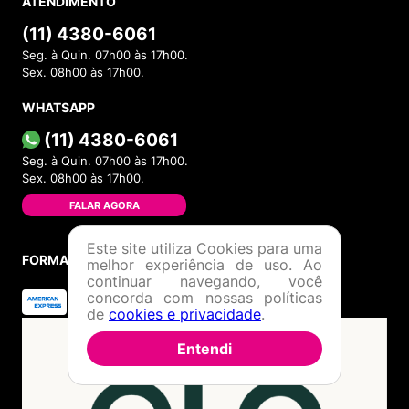
Formas de Pagamento
Política de Troca
Dúvidas Frequentes
ATENDIMENTO
(11) 4380-6061
Seg. à Quin. 07h00 às 17h00.
Sex. 08h00 às 17h00.
WHATSAPP
(11) 4380-6061
Seg. à Quin. 07h00 às 17h00.
Este site utiliza Cookies para uma
Sex. 08h00 às 17h00.
melhor experiência de uso. Ao
continuar navegando, você
FALAR AGORA
concorda com nossas políticas
de
cookies e privacidade
.
FORMAS DE PAGAMENTO
Entendi