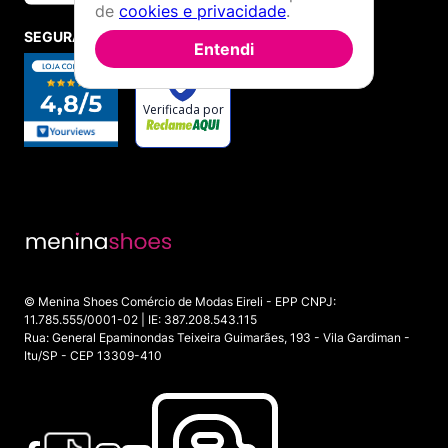
de
cookies e privacidade
.
SEGURANÇA E CREDIBILIDADE
Entendi
© Menina Shoes Comércio de Modas Eireli - EPP CNPJ:
11.785.555/0001-02 | IE: 387.208.543.115
Rua: General Epaminondas Teixeira Guimarães, 193 - Vila Gardiman -
Itu/SP - CEP 13309-410