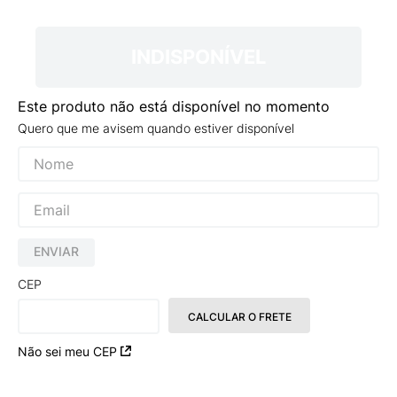
9
º
NEW 530
10
º
VANS TÊNIS VANS ULTRARANGE
INDISPONÍVEL
Este produto não está disponível no momento
Quero que me avisem quando estiver disponível
ENVIAR
CEP
CALCULAR O FRETE
Não sei meu CEP