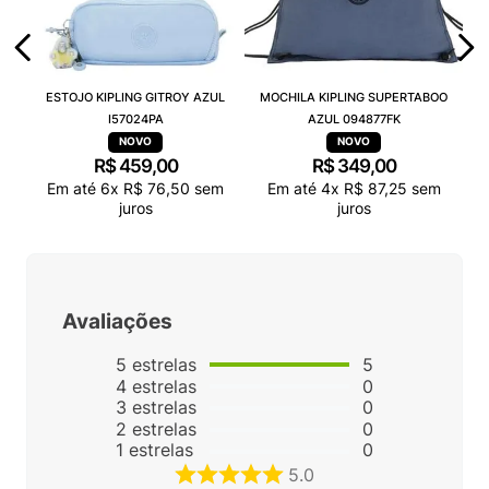
ESTOJO KIPLING GITROY AZUL
MOCHILA KIPLING SUPERTABOO
I57024PA
AZUL 094877FK
R$
459
,
00
R$
349
,
00
Em até
6
x
R$
76
,
50
sem
Em até
4
x
R$
87
,
25
sem
juros
juros
Avaliações
5
estrelas
5
4
estrelas
0
3
estrelas
0
2
estrelas
0
1
estrelas
0
5.0