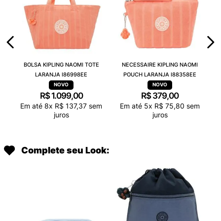
BOLSA KIPLING NAOMI TOTE
NECESSAIRE KIPLING NAOMI
LARANJA I86998EE
POUCH LARANJA I88358EE
R$
1
.
099
,
00
R$
379
,
00
Em até
8
x
R$
137
,
37
sem
Em até
5
x
R$
75
,
80
sem
juros
juros
Complete seu Look: