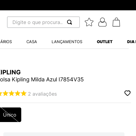
Digite o que procura...
 BUSCADOS
ÁRIOS
CASA
LANÇAMENTOS
OUTLET
DIA
S BALANCE 530
MINI BABY
A WHITE
IPLING
olsa Kipling Milda Azul I7854V35
2
avaliações
LIDE
Único
S VANS ULTRARANGE