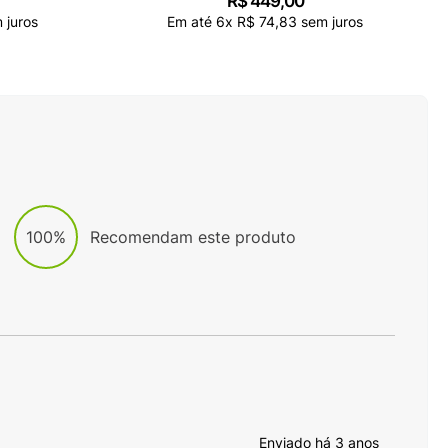
R$
449
,
00
 juros
Em até
6
x
R$
74
,
83
sem juros
100%
Recomendam este produto
Enviado há
3 anos