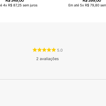
R$
349
,
00
R$
399
,
00
té
4
x
R$
87
,
25
sem juros
Em até
5
x
R$
79
,
80
sem
5.0
2
avaliações