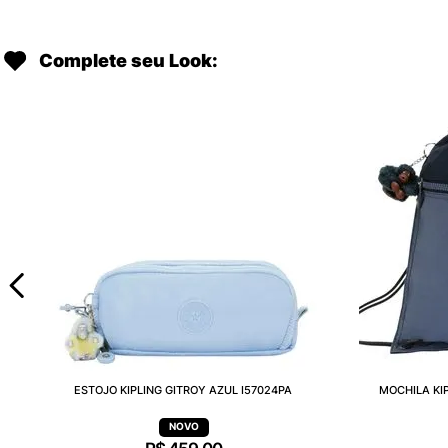
Complete seu Look:
ESTOJO KIPLING GITROY AZUL I57024PA
MOCHILA KI