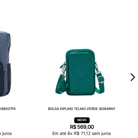
I98507FK
BOLSA KIPLING TELMO VERDE I80849NY
R$
569
,
00
 juros
Em até
8
x
R$
71
,
12
sem juros