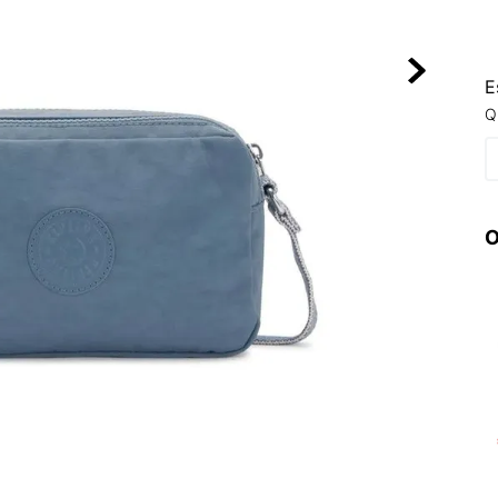
10
º
VEJA COUN
E
Q
O