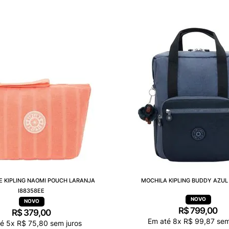
E KIPLING NAOMI POUCH LARANJA
MOCHILA KIPLING BUDDY AZUL 
I88358EE
R$
799
,
00
R$
379
,
00
Em até
8
x
R$
99
,
87
sem
té
5
x
R$
75
,
80
sem juros