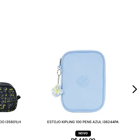
DO I35601LH
ESTOJO KIPLING 100 PENS AZUL I36244PA