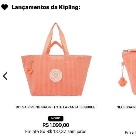
Lançamentos da Kipling:
BOLSA KIPLING NAOMI TOTE LARANJA I86998EE
NECESSAIR
R$
1
.
099
,
00
Em até
8
x
R$
137
,
37
sem juros
Em a