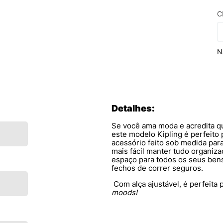
C
N
Detalhes:
Se você ama moda e acredita que
este modelo Kipling é perfeito
acessório feito sob medida para
mais fácil manter tudo organizad
espaço para todos os seus bens
fechos de correr seguros.
Com alça ajustável, é perfeita
moods!