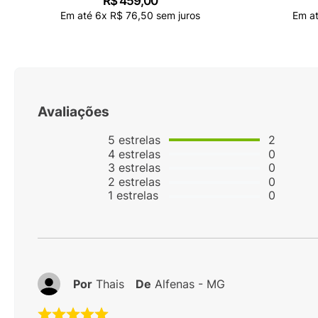
R$
459
,
00
Em até
6
x
R$
76
,
50
sem juros
Em a
Avaliações
5
estrelas
2
4
estrelas
0
3
estrelas
0
2
estrelas
0
1
estrelas
0
Por
Thais
De
Alfenas - MG