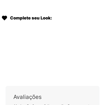
LARANJA I86998EE
POUCH LARANJA I88358EE
R$
1
.
099
,
00
R$
379
,
00
Em até
8
x
R$
137
,
37
sem
Em até
5
x
R$
75
,
80
sem
juros
juros
Complete seu Look:
ESTOJO KIPLING 100 PENS PINK
MOCHILA KIPLING SEOUL ROSA
09405K7D
I46274LH
30%
OFF