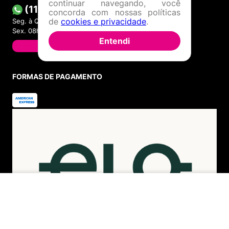
continuar navegando, você
Dúvidas Frequentes
concorda com nossas políticas
ATENDIMENTO
de
cookies e privacidade
.
(11) 4380-6061
Entendi
Seg. à Quin. 07h00 às 17h00.
Sex. 08h00 às 17h00.
WHATSAPP
(11) 4380-6061
Seg. à Quin. 07h00 às 17h00.
Sex. 08h00 às 17h00.
FALAR AGORA
FORMAS DE PAGAMENTO
INDISPONÍVEL