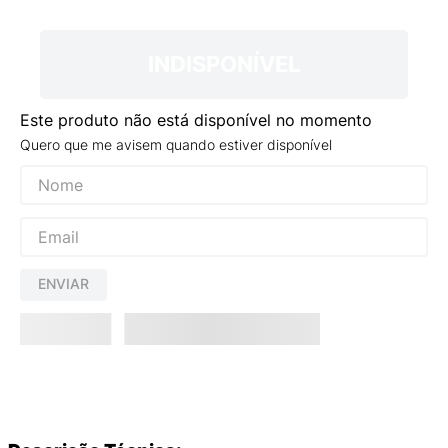
9
º
NEW 530
10
º
VANS TÊNIS VANS ULTRARANGE
INDISPONÍVEL
Este produto não está disponível no momento
Quero que me avisem quando estiver disponível
ENVIAR