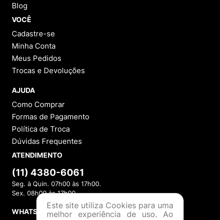
INSTITUCIONAL
Sobre a Menina Shoes
Política de Privacidade
Política de Troca
Política de Entrega
Lojas Físicas
Programa de Fidelidade
Blog
VOCÊ
Cadastre-se
Minha Conta
Meus Pedidos
Trocas e Devoluções
AJUDA
Como Comprar
Formas de Pagamento
Este site utiliza Cookies para uma
Política de Troca
melhor experiência de uso. Ao