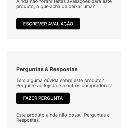
R$
309
,
00
R$
439
,
00
R$
1
.
199
,
00
Em até
4
x
R$
77
,
25
sem
Em até
8
x
R$
149
,
87
sem
juros
juros
Avaliações
Ainda não foram feitas avaliações para este
produto, o que acha de deixar uma?
ESCREVER AVALIAÇÃO
Perguntas
&
Respostas