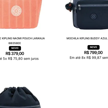
E KIPLING NAOMI POUCH LARANJA
MOCHILA KIPLING BUDDY AZUL 
I88358EE
R$
799
,
00
R$
379
,
00
Em até
8
x
R$
99
,
87
sem
té
5
x
R$
75
,
80
sem juros