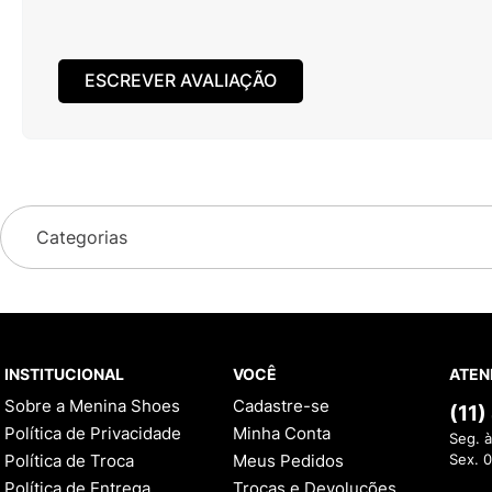
ESCREVER AVALIAÇÃO
Categorias
INSTITUCIONAL
VOCÊ
ATEN
Sobre a Menina Shoes
Cadastre-se
(11
Política de Privacidade
Minha Conta
Seg. à
Política de Troca
Meus Pedidos
Sex. 
Política de Entrega
Trocas e Devoluções