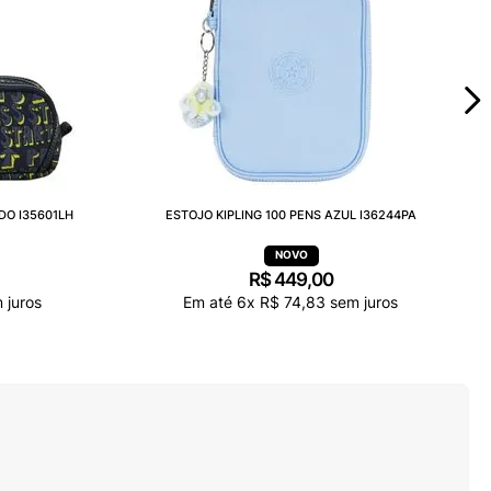
DO I35601LH
ESTOJO KIPLING 100 PENS AZUL I36244PA
R$
449
,
00
 juros
Em até
6
x
R$
74
,
83
sem juros