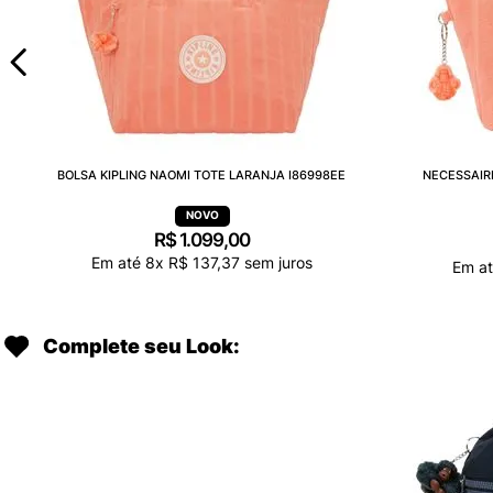
BOLSA KIPLING NAOMI TOTE LARANJA I86998EE
NECESSAIR
R$
1
.
099
,
00
Em até
8
x
R$
137
,
37
sem juros
Em a
Complete seu Look: