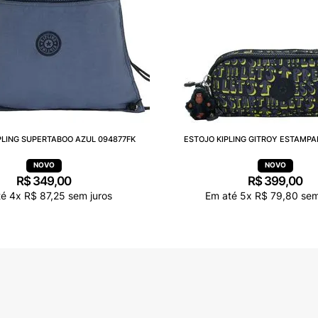
PLING SUPERTABOO AZUL 094877FK
ESTOJO KIPLING GITROY ESTAMPA
R$
349
,
00
R$
399
,
00
té
4
x
R$
87
,
25
sem juros
Em até
5
x
R$
79
,
80
sem