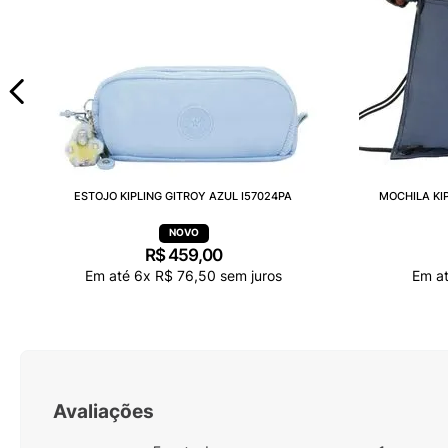
ESTOJO KIPLING GITROY AZUL I57024PA
MOCHILA KI
R$
459
,
00
Em até
6
x
R$
76
,
50
sem juros
Em a
Avaliações