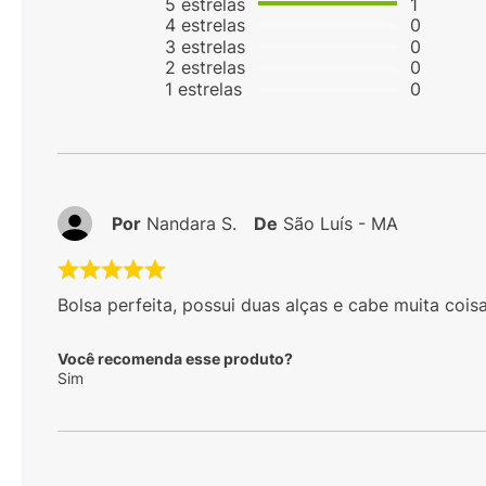
5
estrelas
1
4
estrelas
0
3
estrelas
0
2
estrelas
0
1
estrelas
0
Por
Nandara S.
De
São Luís - MA
Bolsa perfeita, possui duas alças e cabe muita coisa
Você recomenda esse produto?
Sim