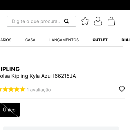
Digite o que procura...
 BUSCADOS
ÁRIOS
CASA
LANÇAMENTOS
OUTLET
DIA
S BALANCE 530
MINI BABY
IPLING
A WHITE
olsa Kipling Kyla Azul I66215JA
1
avaliação
LIDE
Único
S VANS ULTRARANGE
TRY