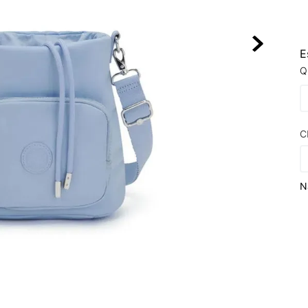
10
º
NEW 530
E
Q
C
N