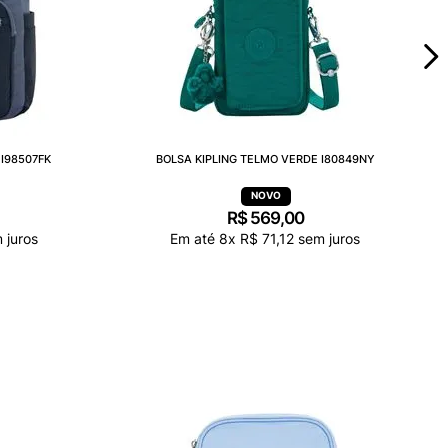
I98507FK
BOLSA KIPLING TELMO VERDE I80849NY
R$
569
,
00
 juros
Em até
8
x
R$
71
,
12
sem juros