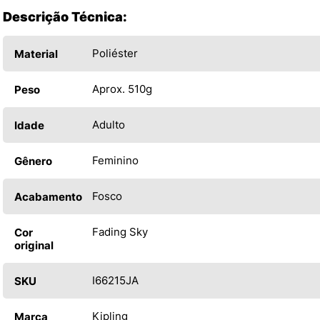
Descrição Técnica:
Poliéster
Material
Aprox. 510g
Peso
Adulto
Idade
Feminino
Gênero
Fosco
Acabamento
Fading Sky
Cor
original
I66215JA
SKU
Kipling
Marca