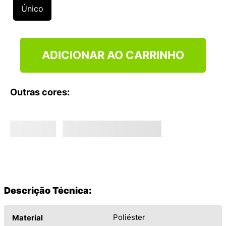
9
º
NEW 530
Único
10
º
VEJA COUNTRY
ADICIONAR AO CARRINHO
Outras cores:
Descrição Técnica:
Poliéster
Material