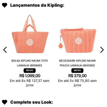
Lançamentos da Kipling:
BOLSA KIPLING NAOMI TOTE
NECESSAIRE KIPLING NAOMI
LARANJA I86998EE
POUCH LARANJA I88358EE
R$
1
.
099
,
00
R$
379
,
00
Em até
8
x
R$
137
,
37
sem
Em até
5
x
R$
75
,
80
sem
juros
juros
Complete seu Look: