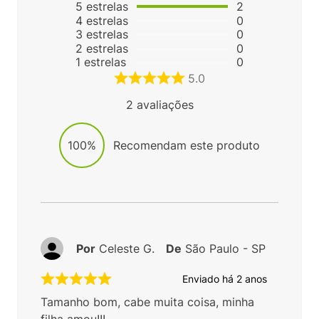
5
estrelas
2
4
estrelas
0
3
estrelas
0
2
estrelas
0
1
estrelas
0
5.0
2
avaliações
100%
Recomendam este produto
Por
Celeste G.
De
São Paulo - SP
Enviado há
2 anos
Tamanho bom, cabe muita coisa, minha
filha amou!!!