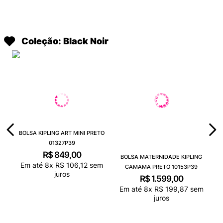
Coleção: Black Noir
BOLSA KIPLING ART MINI PRETO
01327P39
R$
849
,
00
BOLSA MATERNIDADE KIPLING
Em até
8
x
R$
106
,
12
sem
CAMAMA PRETO 10153P39
juros
R$
1
.
599
,
00
Em até
8
x
R$
199
,
87
sem
juros