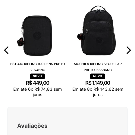
ESTOJO KIPLING 100 PENS PRETO
MOCHILA KIPLING SEOUL LAP
I29746NC
PRETO I66586NC
R$
449
,
00
R$
1
.
149
,
00
Em até
6
x
R$
74
,
83
sem
Em até
8
x
R$
143
,
62
sem
juros
juros
Avaliações