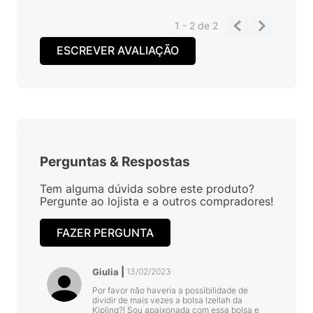
1 - 2
de
2
ESCREVER AVALIAÇÃO
Perguntas
&
Respostas
Tem alguma dúvida sobre este produto?
Pergunte ao lojista e a outros compradores!
FAZER PERGUNTA
Giulia
13/02/2023
Por favor não haveria a possibilidade de
dividir de mais vezes a bolsa Izellah da
Kipling?! Sou apaixonada com essa bolsa e