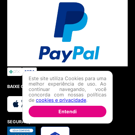
Este site utiliza Cookies para uma
melhor experiência de uso. Ao
BAIXE O APP
continuar navegando, você
concorda com nossas políticas
de
cookies e privacidade
.
Entendi
SEGURANÇA E CREDIBILIDADE