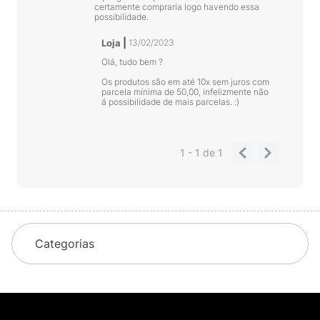
certamente compraria logo havendo essa
possibilidade.
Loja
13/02/2023
Olá, tudo bem ?
Os produtos são em até 10x sem juros com
parcela mínima de 50,00, infelizmente não
á possibilidade de mais parcelas. :)
1 - 1
de
1
Categorias