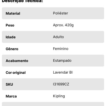
Descrição Técnica:
Poliéster
Material
Aprox. 420g
Peso
Adulto
Idade
Feminino
Gênero
Estampado
Acabamento
Lavendar Bl
Cor original
I31699CZ
SKU
Kipling
Marca