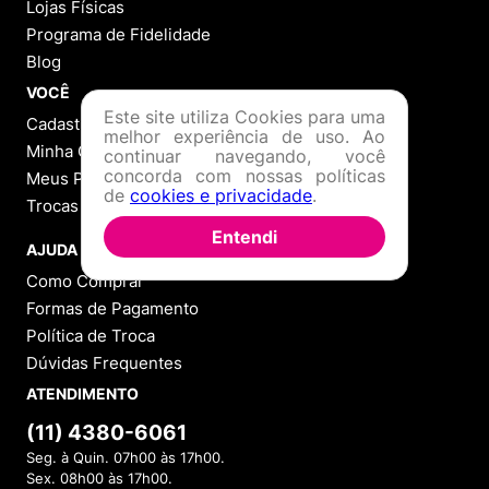
Lojas Físicas
Programa de Fidelidade
Blog
VOCÊ
Este site utiliza Cookies para uma
Cadastre-se
melhor experiência de uso. Ao
Minha Conta
continuar navegando, você
concorda com nossas políticas
Meus Pedidos
de
cookies e privacidade
.
Trocas e Devoluções
Entendi
AJUDA
Como Comprar
Formas de Pagamento
Política de Troca
Dúvidas Frequentes
ATENDIMENTO
(11) 4380-6061
Seg. à Quin. 07h00 às 17h00.
Sex. 08h00 às 17h00.