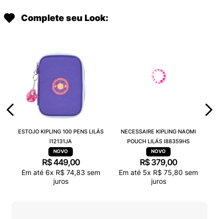
Complete seu Look:
ESTOJO KIPLING 100 PENS LILÁS
NECESSAIRE KIPLING NAOMI
I12131JA
POUCH LILÁS I88359HS
R$
449
,
00
R$
379
,
00
Em até
6
x
R$
74
,
83
sem
Em até
5
x
R$
75
,
80
sem
juros
juros