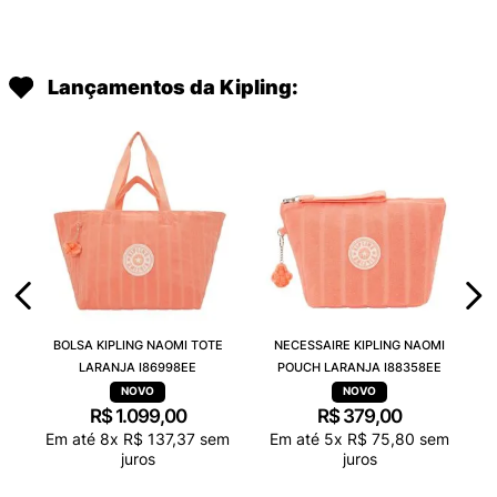
Lançamentos da Kipling:
BOLSA KIPLING NAOMI TOTE
NECESSAIRE KIPLING NAOMI
LARANJA I86998EE
POUCH LARANJA I88358EE
R$
1
.
099
,
00
R$
379
,
00
Em até
8
x
R$
137
,
37
sem
Em até
5
x
R$
75
,
80
sem
juros
juros