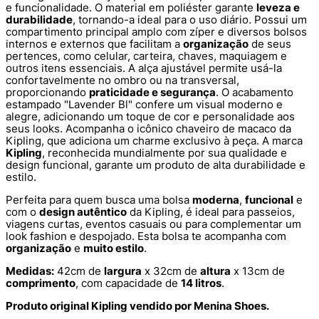
e funcionalidade. O material em poliéster garante
leveza e
durabilidade
, tornando-a ideal para o uso diário. Possui um
compartimento principal amplo com zíper e diversos bolsos
internos e externos que facilitam a
organização
de seus
pertences, como celular, carteira, chaves, maquiagem e
outros itens essenciais. A alça ajustável permite usá-la
confortavelmente no ombro ou na transversal,
proporcionando
praticidade e segurança
. O acabamento
estampado "Lavender Bl" confere um visual moderno e
alegre, adicionando um toque de cor e personalidade aos
seus looks. Acompanha o icônico chaveiro de macaco da
Kipling, que adiciona um charme exclusivo à peça. A marca
Kipling
, reconhecida mundialmente por sua qualidade e
design funcional, garante um produto de alta durabilidade e
estilo.
Perfeita para quem busca uma bolsa
moderna
,
funcional
e
com o
design autêntico
da Kipling, é ideal para passeios,
viagens curtas, eventos casuais ou para complementar um
look fashion e despojado. Esta bolsa te acompanha com
organização
e
muito estilo
.
Medidas:
42cm de
largura
x 32cm de
altura
x 13cm de
comprimento
, com capacidade de
14 litros
.
Produto original Kipling vendido por Menina Shoes.