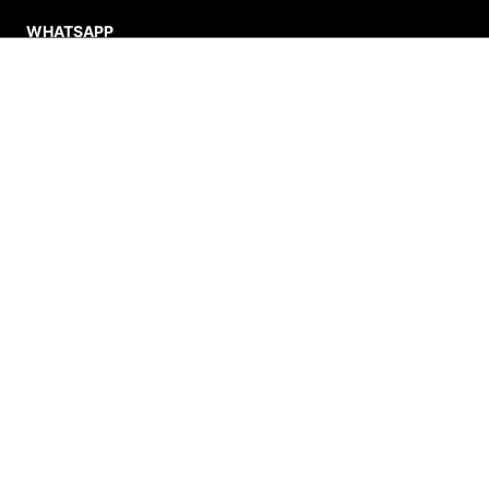
WHATSAPP
(11) 4380-6061
INDISPONÍVEL
Seg. à Quin. 07h00 às 17h00.
Sex. 08h00 às 17h00.
FALAR AGORA
FORMAS DE PAGAMENTO