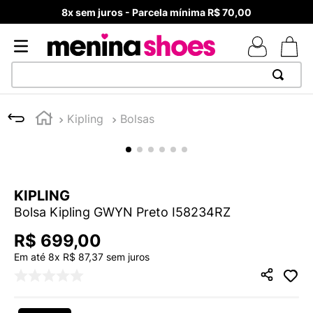
8x sem juros - Parcela mínima R$ 70,00
TERMOS MAIS BUSCADOS
Kipling
Bolsas
1
º
TÊNIS NEWS BALANCE 530
2
º
NEW 9060
3
º
TÊNIS VEJA WHITE
KIPLING
4
º
MELISSAS MINI BABY
Bolsa Kipling GWYN Preto I58234RZ
5
º
ADIDAS
R$
699
,
00
6
º
SAMBA
Em até
8
x
R$
87
,
37
sem juros
7
º
MELISSA SLIDE
8
º
NEW 530