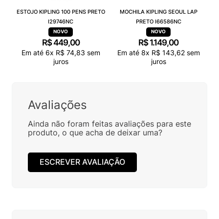
ESTOJO KIPLING 100 PENS PRETO
MOCHILA KIPLING SEOUL LAP
I29746NC
PRETO I66586NC
R$
449
,
00
R$
1
.
149
,
00
Em até
6
x
R$
74
,
83
sem
Em até
8
x
R$
143
,
62
sem
juros
juros
Avaliações
Ainda não foram feitas avaliações para este
produto, o que acha de deixar uma?
ESCREVER AVALIAÇÃO