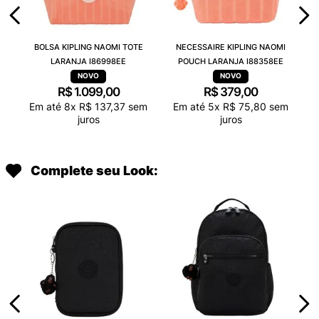
BOLSA KIPLING NAOMI TOTE
NECESSAIRE KIPLING NAOMI
LARANJA I86998EE
POUCH LARANJA I88358EE
R$
1
.
099
,
00
R$
379
,
00
Em até
8
x
R$
137
,
37
sem
Em até
5
x
R$
75
,
80
sem
juros
juros
Complete seu Look: