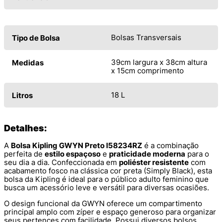
Bolsas Transversais
Tipo de Bolsa
39cm largura x 38cm altura
Medidas
x 15cm comprimento
18 L
Litros
Detalhes:
A
Bolsa Kipling GWYN Preto I58234RZ
é a combinação
perfeita de
estilo espaçoso
e
praticidade moderna
para o
seu dia a dia. Confeccionada em
poliéster resistente
com
acabamento fosco na clássica cor preta (Simply Black), esta
bolsa da Kipling é ideal para o público adulto feminino que
busca um acessório leve e versátil para diversas ocasiões.
O design funcional da GWYN oferece um compartimento
principal amplo com zíper e espaço generoso para organizar
seus pertences com facilidade. Possui diversos bolsos