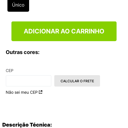
9
º
VANS TÊNIS VANS ULTRARANGE
Único
10
º
NEW BALANCE 204L
ADICIONAR AO CARRINHO
Outras cores:
CEP
CALCULAR O FRETE
Não sei meu CEP
Descrição Técnica: