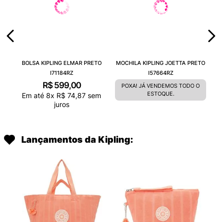
BOLSA KIPLING ELMAR PRETO
MOCHILA KIPLING JOETTA PRETO
I71184RZ
I57664RZ
R$
599
,
00
POXA! JÁ VENDEMOS TODO O
ESTOQUE.
Em até
8
x
R$
74
,
87
sem
juros
Lançamentos da Kipling: