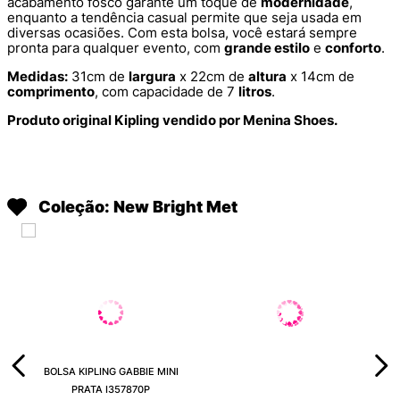
acabamento fosco garante um toque de
modernidade
,
enquanto a tendência casual permite que seja usada em
diversas ocasiões. Com esta bolsa, você estará sempre
pronta para qualquer evento, com
grande estilo
e
conforto
.
Medidas:
31cm de
largura
x 22cm de
altura
x 14cm de
comprimento
, com capacidade de 7
litros
.
Produto original Kipling vendido por Menina Shoes.
Coleção: New Bright Met
BOLSA KIPLING GABBIE MINI
PRATA I357870P