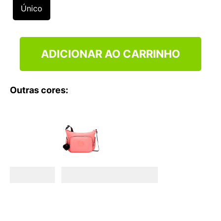
9
º
NEW 530
Único
10
º
VEJA COUNTRY
ADICIONAR AO CARRINHO
Outras cores: