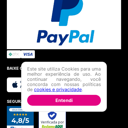
BAIXE O APP
Este site utiliza Cookies para uma
melhor experiência de uso. Ao
continuar navegando, você
concorda com nossas políticas
de
cookies e privacidade
.
Entendi
SEGURANÇA E CREDIBILIDADE