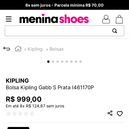
8x sem juros - Parcela mínima R$ 70,00
TERMOS MAIS BUSCADOS
Kipling
Bolsas
1
º
TÊNIS NEWS BALANCE 530
2
º
MELISSAS MINI BABY
3
º
TÊNIS VEJA WHITE
KIPLING
4
º
NEW 9060
Bolsa Kipling Gabb S Prata I461170P
5
º
ADIDAS
R$
999
,
00
6
º
SAMBA
Em até
8
x
R$
124
,
87
sem juros
7
º
MELISSA SLIDE
8
º
VANS TÊNIS VANS ULTRARANGE