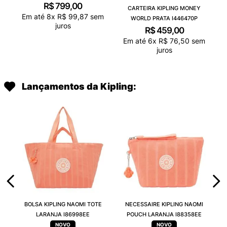
R$
799
,
00
CARTEIRA KIPLING MONEY
Em até
8
x
R$
99
,
87
sem
WORLD PRATA I446470P
juros
R$
459
,
00
Em até
6
x
R$
76
,
50
sem
juros
Lançamentos da Kipling:
BOLSA KIPLING NAOMI TOTE
NECESSAIRE KIPLING NAOMI
LARANJA I86998EE
POUCH LARANJA I88358EE