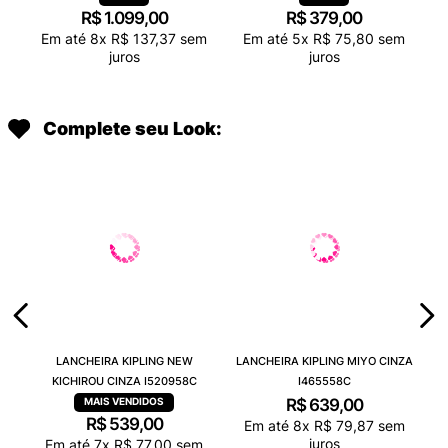
R$
1
.
099
,
00
R$
379
,
00
Em até
8
x
R$
137
,
37
sem
Em até
5
x
R$
75
,
80
sem
juros
juros
Complete seu Look:
LANCHEIRA KIPLING NEW
LANCHEIRA KIPLING MIYO CINZA
KICHIROU CINZA I520958C
I465558C
R$
639
,
00
R$
539
,
00
Em até
8
x
R$
79
,
87
sem
juros
Em até
7
x
R$
77
,
00
sem