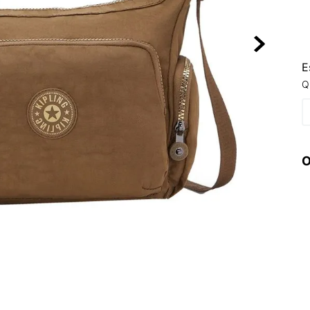
10
º
NEW BALA
E
Q
O