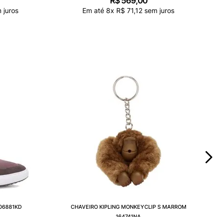
R$
569
,
00
 juros
Em até
8
x
R$
71
,
12
sem juros
606881KD
CHAVEIRO KIPLING MONKEYCLIP S MARROM
164741NA