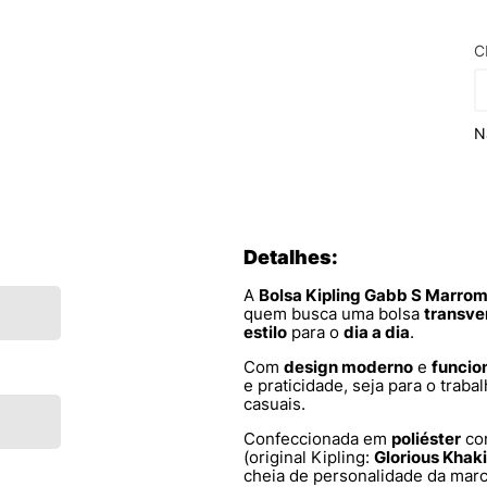
C
N
Detalhes:
A
Bolsa Kipling Gabb S Marro
quem busca uma bolsa
transve
estilo
para o
dia a dia
.
Com
design moderno
e
funcio
e praticidade, seja para o trab
casuais.
Confeccionada em
poliéster
c
(original Kipling:
Glorious Khaki
cheia de personalidade da marc