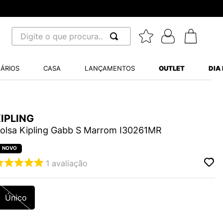
Digite o que procura...
 BUSCADOS
ÁRIOS
CASA
LANÇAMENTOS
OUTLET
DIA
S BALANCE 530
A WHITE
IPLING
MINI BABY
olsa Kipling Gabb S Marrom I30261MR
1
avaliação
LIDE
Único
S VANS ULTRARANGE