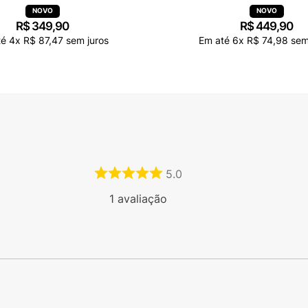
R$
349
,
90
R$
449
,
90
té
4
x
R$
87
,
47
sem juros
Em até
6
x
R$
74
,
98
sem
5.0
1
avaliação