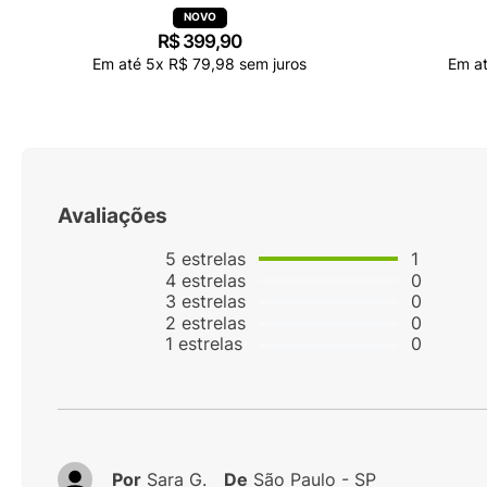
R$
399
,
90
Em até
5
x
R$
79
,
98
sem juros
Em a
Avaliações
5
estrelas
1
4
estrelas
0
3
estrelas
0
2
estrelas
0
1
estrelas
0
Por
Sara G.
De
São Paulo - SP