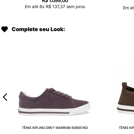
R$
1
.
099
,
00
Em até
8
x
R$
137
,
37
sem juros
Em a
Complete seu Look:
TÊNIS KIPLING DREY MARROM 606851KD
TÊNIS K