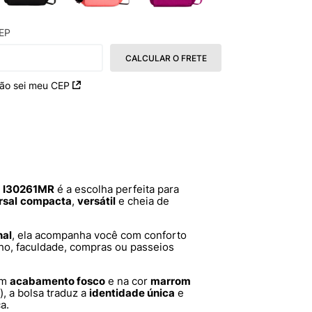
EP
CALCULAR O FRETE
ão sei meu CEP
m I30261MR
é a escolha perfeita para
rsal
compacta
,
versátil
e cheia de
nal
, ela acompanha você com conforto
alho, faculdade, compras ou passeios
om
acabamento fosco
e na cor
marrom
), a bolsa traduz a
identidade única
e
a.