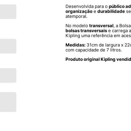
Desenvolvida para o
público ad
organização
e
durabilidade
se
atemporal.
No modelo
transversal
, a Bols
bolsas transversais
e carrega 
Kipling uma referência em acess
Medidas:
31cm de largura x 22
com capacidade de 7 litros.
Produto original Kipling vendi