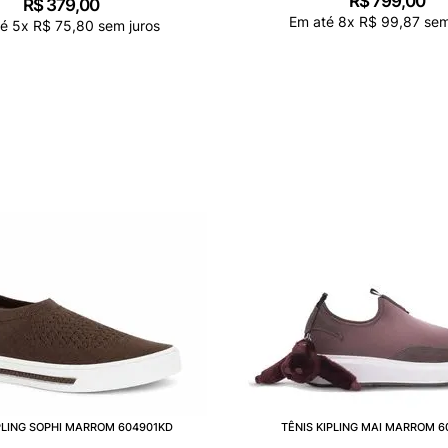
R$
799
,
00
R$
379
,
00
Em até
8
x
R$
99
,
87
sem
té
5
x
R$
75
,
80
sem juros
IPLING SOPHI MARROM 604901KD
TÊNIS KIPLING MAI MARROM 