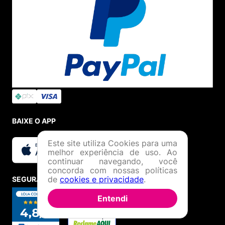
BAIXE O APP
Este site utiliza Cookies para uma
melhor experiência de uso. Ao
continuar navegando, você
concorda com nossas políticas
de
cookies e privacidade
.
SEGURANÇA E CREDIBILIDADE
Entendi