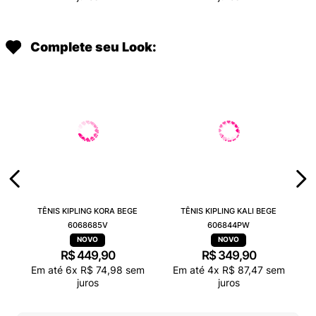
Complete seu Look:
TÊNIS KIPLING KORA BEGE
TÊNIS KIPLING KALI BEGE
6068685V
606844PW
R$
449
,
90
R$
349
,
90
Em até
6
x
R$
74
,
98
sem
Em até
4
x
R$
87
,
47
sem
juros
juros