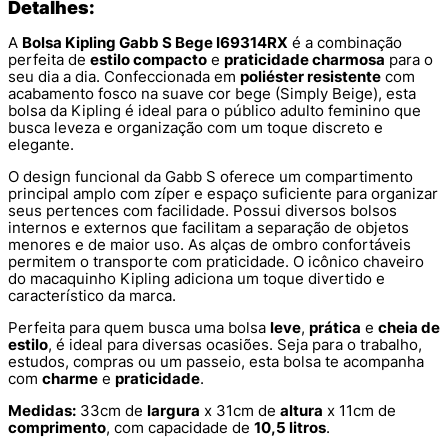
Detalhes:
A
Bolsa Kipling Gabb S Bege I69314RX
é a combinação
perfeita de
estilo compacto
e
praticidade charmosa
para o
seu dia a dia. Confeccionada em
poliéster resistente
com
acabamento fosco na suave cor bege (Simply Beige), esta
bolsa da Kipling é ideal para o público adulto feminino que
busca leveza e organização com um toque discreto e
elegante.
O design funcional da Gabb S oferece um compartimento
principal amplo com zíper e espaço suficiente para organizar
seus pertences com facilidade. Possui diversos bolsos
internos e externos que facilitam a separação de objetos
menores e de maior uso. As alças de ombro confortáveis
permitem o transporte com praticidade. O icônico chaveiro
do macaquinho Kipling adiciona um toque divertido e
característico da marca.
Perfeita para quem busca uma bolsa
leve
,
prática
e
cheia de
estilo
, é ideal para diversas ocasiões. Seja para o trabalho,
estudos, compras ou um passeio, esta bolsa te acompanha
com
charme
e
praticidade
.
Medidas:
33cm de
largura
x 31cm de
altura
x 11cm de
comprimento
, com capacidade de
10,5 litros
.