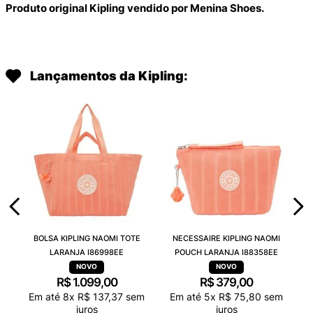
Produto original Kipling vendido por Menina Shoes.
Lançamentos da Kipling:
BOLSA KIPLING NAOMI TOTE
NECESSAIRE KIPLING NAOMI
LARANJA I86998EE
POUCH LARANJA I88358EE
R$
1
.
099
,
00
R$
379
,
00
Em até
8
x
R$
137
,
37
sem
Em até
5
x
R$
75
,
80
sem
juros
juros