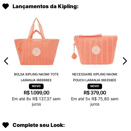
Lançamentos da Kipling:
BOLSA KIPLING NAOMI TOTE
NECESSAIRE KIPLING NAOMI
LARANJA I86998EE
POUCH LARANJA I88358EE
R$
1
.
099
,
00
R$
379
,
00
Em até
8
x
R$
137
,
37
sem
Em até
5
x
R$
75
,
80
sem
juros
juros
Complete seu Look: