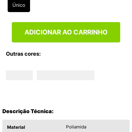
9
º
VEJA COUNTRY
Único
10
º
NEW 530
ADICIONAR AO CARRINHO
Outras cores:
Descrição Técnica:
Poliamida
Material