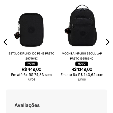
ESTOJO KIPLING 100 PENS PRETO
MOCHILA KIPLING SEOUL LAP
I29746NC
PRETO I66586NC
R$
449
,
00
R$
1
.
149
,
00
Em até
6
x
R$
74
,
83
sem
Em até
8
x
R$
143
,
62
sem
juros
juros
Avaliações