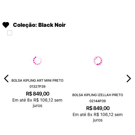
Coleção: Black Noir
BOLSA KIPLING ART MINI PRETO
01327P39
R$
849
,
00
BOLSA KIPLING IZELLAH PRETO
Em até
8
x
R$
106
,
12
sem
02144P39
juros
R$
849
,
00
Em até
8
x
R$
106
,
12
sem
juros