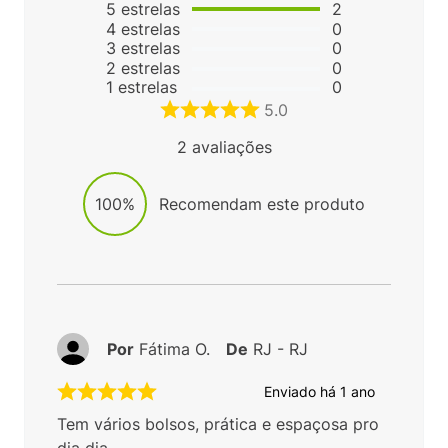
5
estrelas
2
4
estrelas
0
3
estrelas
0
2
estrelas
0
1
estrelas
0
5.0
2
avaliações
100%
Recomendam este produto
Por
Fátima O.
De
RJ - RJ
Enviado há
1 ano
Tem vários bolsos, prática e espaçosa pro
dia dia.