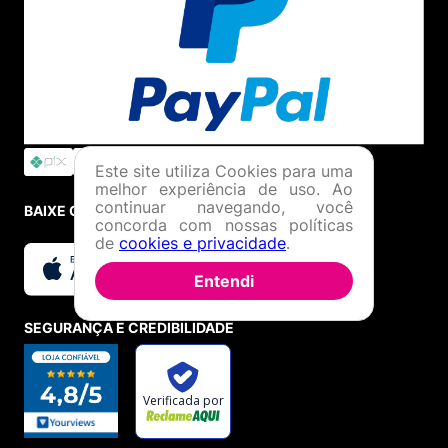
Este site utiliza Cookies para uma
melhor experiência de uso. Ao
continuar navegando, você
BAIXE O APP
concorda com nossas políticas
de
cookies e privacidade
.
Entendi
SEGURANÇA E CREDIBILIDADE