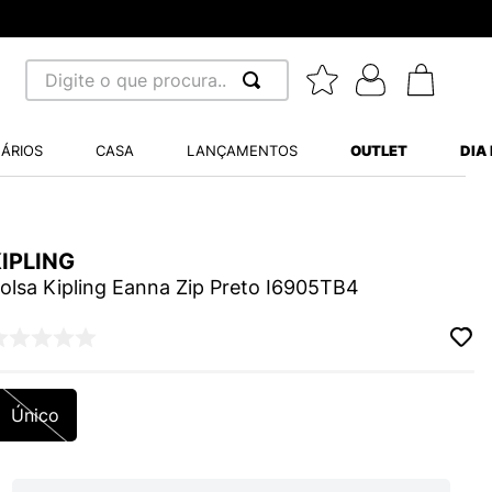
Digite o que procura...
 BUSCADOS
ÁRIOS
CASA
LANÇAMENTOS
OUTLET
DIA
S BALANCE 530
MINI BABY
A WHITE
IPLING
olsa Kipling Eanna Zip Preto I6905TB4
LIDE
Único
S VANS ULTRARANGE