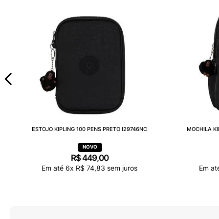
ESTOJO KIPLING 100 PENS PRETO I29746NC
MOCHILA KI
R$
449
,
00
Em até
6
x
R$
74
,
83
sem juros
Em at