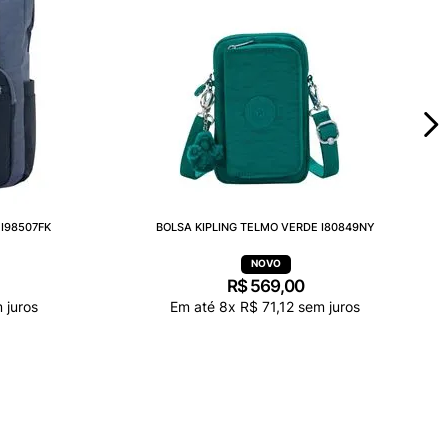
I98507FK
BOLSA KIPLING TELMO VERDE I80849NY
R$
569
,
00
 juros
Em até
8
x
R$
71
,
12
sem juros