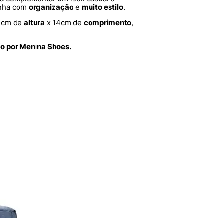
anha com
organização
e
muito estilo
.
2cm de
altura
x 14cm de
comprimento
,
do por Menina Shoes.