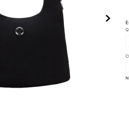
10
º
VEJA COUN
E
Q
C
N