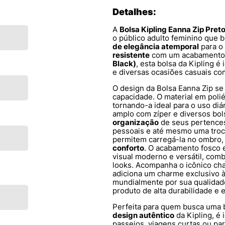
Detalhes:
A
Bolsa Kipling Eanna Zip Pre
o público adulto feminino que 
de elegância atemporal
para o
resistente
com um acabament
Black)
, esta bolsa da Kipling 
e diversas ocasiões casuais com
O design da Bolsa Eanna Zip se
capacidade. O material em poli
tornando-a ideal para o uso diá
amplo com zíper e diversos bols
organização
de seus pertences
pessoais e até mesmo uma troca
permitem carregá-la no ombro
conforto
. O acabamento fosco 
visual moderno e versátil, com
looks. Acompanha o icônico cha
adiciona um charme exclusivo 
mundialmente por sua qualidade
produto de alta durabilidade e e
Perfeita para quem busca uma 
design autêntico
da Kipling, é 
passeios, viagens curtas ou pa