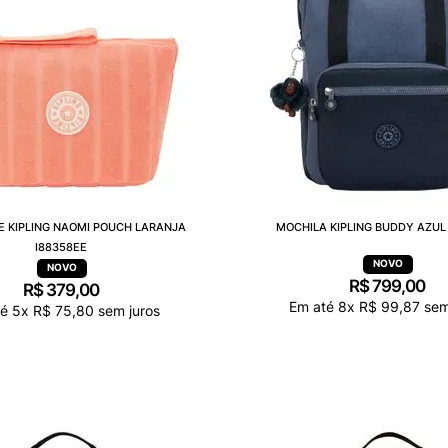
E KIPLING NAOMI POUCH LARANJA
MOCHILA KIPLING BUDDY AZUL 
I88358EE
R$
799
,
00
R$
379
,
00
Em até
8
x
R$
99
,
87
sem
té
5
x
R$
75
,
80
sem juros