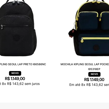
PLING SEOUL LAP PRETO I66586NC
MOCHILA KIPLING SEOUL LAP POCK
I95318EP
R$
1
.
149
,
00
R$
1
.
149
,
00
é
8
x
R$
143
,
62
sem juros
Em até
8
x
R$
143
,
62
sem