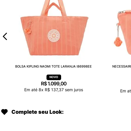
BOLSA KIPLING NAOMI TOTE LARANJA I86998EE
NECESSAIR
R$
1
.
099
,
00
Em até
8
x
R$
137
,
37
sem juros
Em a
Complete seu Look: