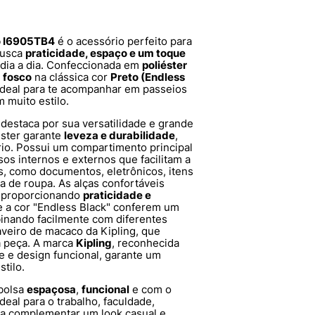
to I6905TB4
é o acessório perfeito para
busca
praticidade, espaço e um toque
 dia a dia. Confeccionada em
poliéster
o
fosco
na clássica cor
Preto (Endless
é ideal para te acompanhar em passeios
 muito estilo.
 destaca por sua versatilidade e grande
éster garante
leveza e durabilidade
,
rio. Possui um compartimento principal
os internos e externos que facilitam a
, como documentos, eletrônicos, itens
 de roupa. As alças confortáveis
, proporcionando
praticidade e
e a cor "Endless Black" conferem um
binando facilmente com diferentes
veiro de macaco da Kipling, que
à peça. A marca
Kipling
, reconhecida
 e design funcional, garante um
stilo.
bolsa
espaçosa
,
funcional
e com o
ideal para o trabalho, faculdade,
ra complementar um look casual e