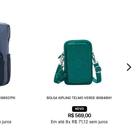
I98507FK
BOLSA KIPLING TELMO VERDE I80849NY
R$
569
,
00
 juros
Em até
8
x
R$
71
,
12
sem juros