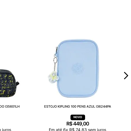
DO I35601LH
ESTOJO KIPLING 100 PENS AZUL I36244PA
R$
449
,
00
 juros
Em até
6
x
R$
74
,
83
sem juros