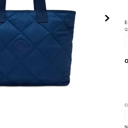
10
º
VEJA COUN
E
Q
O
C
N