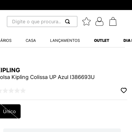
Digite o que procura...
 BUSCADOS
ÁRIOS
CASA
LANÇAMENTOS
OUTLET
DIA
S BALANCE 530
MINI BABY
A WHITE
IPLING
olsa Kipling Colissa UP Azul I386693U
LIDE
Único
S VANS ULTRARANGE