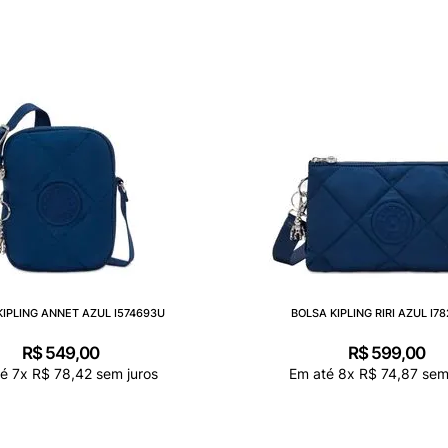
KIPLING ANNET AZUL I574693U
BOLSA KIPLING RIRI AZUL I7
R$
549
,
00
R$
599
,
00
té
7
x
R$
78
,
42
sem juros
Em até
8
x
R$
74
,
87
sem 