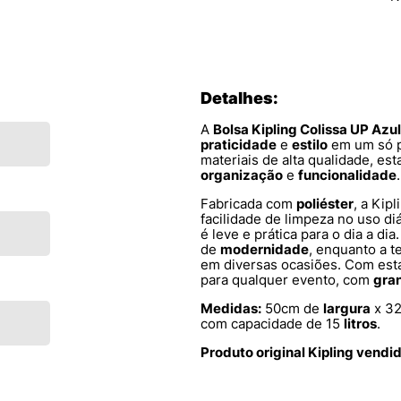
Detalhes:
A
Bolsa Kipling Colissa UP Azul
praticidade
e
estilo
em um só p
materiais de alta qualidade, est
organização
e
funcionalidade
.
Fabricada com
poliéster
, a Kip
facilidade de limpeza no uso d
é leve e prática para o dia a d
de
modernidade
, enquanto a t
em diversas ocasiões. Com esta
para qualquer evento, com
gran
Medidas:
50cm de
largura
x 3
com capacidade de 15
litros
.
Produto original Kipling vendi