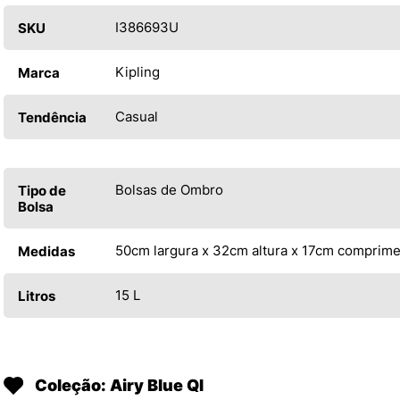
I386693U
SKU
Kipling
Marca
Casual
Tendência
Bolsas de Ombro
Tipo de
Bolsa
50cm largura x 32cm altura x 17cm comprim
Medidas
15 L
Litros
Coleção: Airy Blue QI