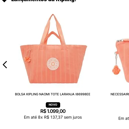
BOLSA KIPLING NAOMI TOTE LARANJA I86998EE
NECESSAIR
R$
1
.
099
,
00
Em até
8
x
R$
137
,
37
sem juros
Em a