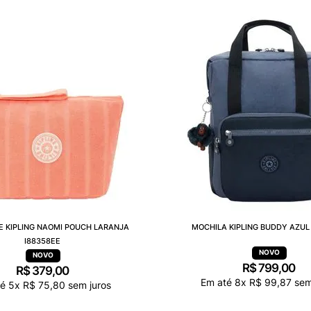
E KIPLING NAOMI POUCH LARANJA
MOCHILA KIPLING BUDDY AZUL 
I88358EE
R$
799
,
00
R$
379
,
00
Em até
8
x
R$
99
,
87
sem
té
5
x
R$
75
,
80
sem juros