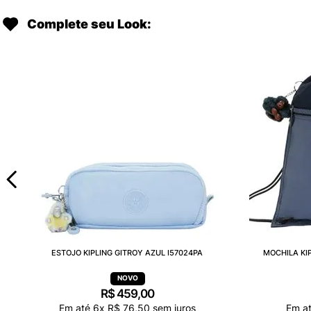
Complete seu Look:
ESTOJO KIPLING GITROY AZUL I57024PA
MOCHILA KI
R$
459
,
00
Em até
6
x
R$
76
,
50
sem juros
Em a