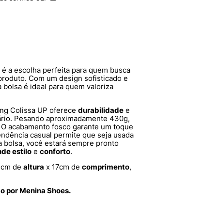
é a escolha perfeita para quem busca
roduto. Com um design sofisticado e
a bolsa é ideal para quem valoriza
ling Colissa UP oferece
durabilidade
e
iário. Pesando aproximadamente 430g,
ia. O acabamento fosco garante um toque
endência casual permite que seja usada
 bolsa, você estará sempre pronto
de estilo
e
conforto
.
2cm de
altura
x 17cm de
comprimento
,
do por Menina Shoes.