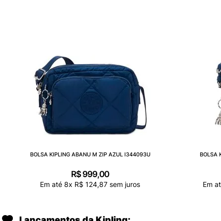
BOLSA KIPLING ABANU M ZIP AZUL I344093U
BOLSA 
R$
999
,
00
Em até
8
x
R$
124
,
87
sem juros
Em a
Lançamentos da Kipling: