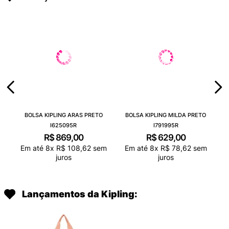
BOLSA KIPLING ARAS PRETO
BOLSA KIPLING MILDA PRETO
I625095R
I791995R
R$
869
,
00
R$
629
,
00
Em até
8
x
R$
108
,
62
sem
Em até
8
x
R$
78
,
62
sem
juros
juros
Lançamentos da Kipling: