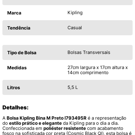
Kipling
Marca
Casual
Tendência
Bolsas Transversais
Tipo de Bolsa
27cm largura x 17cm altura x
Medidas
14cm comprimento
5,5 L
Litros
Detalhes:
A
Bolsa Kipling Bina M Preto I793495R
é a representação
do
estilo prático e elegante
da Kipling para o dia a dia.
Confeccionada em
poliéster resistente
com acabamento
fosco na sofisticada cor preta (Cosmic Black Ql), esta bolsa é