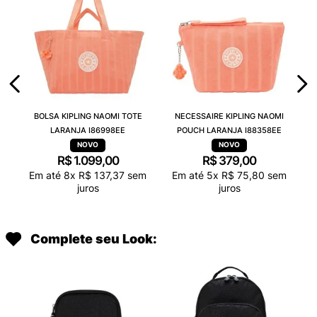
BOLSA KIPLING NAOMI TOTE
NECESSAIRE KIPLING NAOMI
LARANJA I86998EE
POUCH LARANJA I88358EE
R$
1
.
099
,
00
R$
379
,
00
Em até
8
x
R$
137
,
37
sem
Em até
5
x
R$
75
,
80
sem
juros
juros
Complete seu Look: