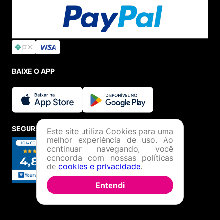
BAIXE O APP
SEGURANÇA E CREDIBILIDADE
Este site utiliza Cookies para uma
melhor experiência de uso. Ao
continuar navegando, você
concorda com nossas políticas
de
cookies e privacidade
.
Entendi