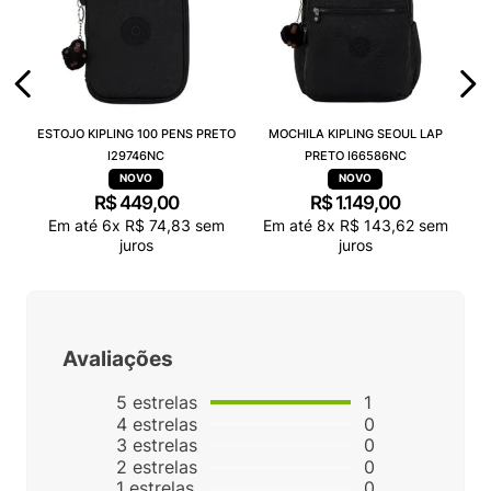
ESTOJO KIPLING 100 PENS PRETO
MOCHILA KIPLING SEOUL LAP
I29746NC
PRETO I66586NC
R$
449
,
00
R$
1
.
149
,
00
Em até
6
x
R$
74
,
83
sem
Em até
8
x
R$
143
,
62
sem
juros
juros
Avaliações
5
estrelas
1
4
estrelas
0
3
estrelas
0
2
estrelas
0
1
estrelas
0