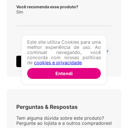
Você recomenda esse produto?
Sim
Este site utiliza Cookies para uma
melhor experiência de uso. Ao
1 - 1
de
1
continuar navegando, você
concorda com nossas políticas
ESCREVER AVALIAÇÃO
de
cookies e privacidade
.
Entendi
Perguntas
&
Respostas
Tem alguma dúvida sobre este produto?
Pergunte ao lojista e a outros compradores!