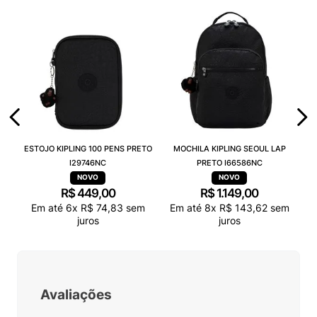
ESTOJO KIPLING 100 PENS PRETO
MOCHILA KIPLING SEOUL LAP
I29746NC
PRETO I66586NC
R$
449
,
00
R$
1
.
149
,
00
Em até
6
x
R$
74
,
83
sem
Em até
8
x
R$
143
,
62
sem
juros
juros
Avaliações