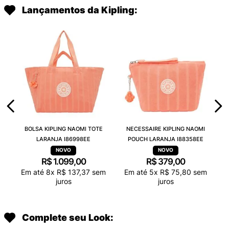
Lançamentos da Kipling:
BOLSA KIPLING NAOMI TOTE
NECESSAIRE KIPLING NAOMI
LARANJA I86998EE
POUCH LARANJA I88358EE
R$
1
.
099
,
00
R$
379
,
00
Em até
8
x
R$
137
,
37
sem
Em até
5
x
R$
75
,
80
sem
juros
juros
Complete seu Look: