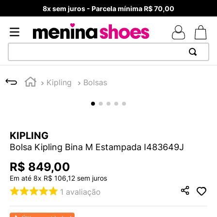
8x sem juros - Parcela mínima R$ 70,00
TERMOS MAIS BUSCADOS
Kipling
Bolsas
1
º
TÊNIS NEWS BALANCE 530
2
º
MELISSAS MINI BABY
3
º
NEW 9060
KIPLING
4
º
TÊNIS VEJA WHITE
Bolsa Kipling Bina M Estampada I483649J
5
º
ADIDAS
R$
849
,
00
6
º
SAMBA
Em até
8
x
R$
106
,
12
sem juros
7
º
MELISSA SLIDE
1
avaliação
8
º
VANS TÊNIS VANS ULTRARANGE