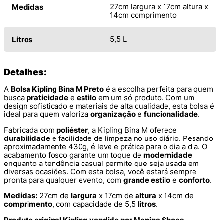
27cm largura x 17cm altura x
Medidas
14cm comprimento
5,5 L
Litros
Detalhes:
A
Bolsa Kipling Bina M Preto
é a escolha perfeita para quem
busca
praticidade
e
estilo
em um só produto. Com um
design sofisticado e materiais de alta qualidade, esta bolsa é
ideal para quem valoriza
organização
e
funcionalidade
.
Fabricada com
poliéster
, a Kipling Bina M oferece
durabilidade
e facilidade de limpeza no uso diário. Pesando
aproximadamente 430g, é leve e prática para o dia a dia. O
acabamento fosco garante um toque de
modernidade
,
enquanto a tendência casual permite que seja usada em
diversas ocasiões. Com esta bolsa, você estará sempre
pronta para qualquer evento, com
grande estilo
e
conforto
.
Medidas:
27cm de
largura
x 17cm de
altura
x 14cm de
comprimento
, com capacidade de 5,5
litros
.
Produto original Kipling vendido por Menina Shoes.