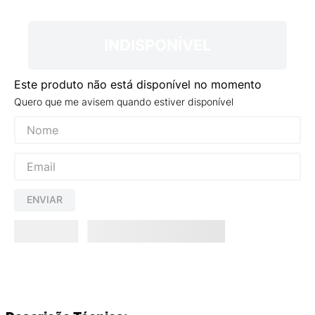
9
º
VANS TÊNIS VANS ULTRARANGE
10
º
NEW BALANCE 204L
INDISPONÍVEL
Este produto não está disponível no momento
Quero que me avisem quando estiver disponível
ENVIAR