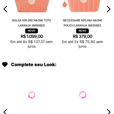
BOLSA KIPLING NAOMI TOTE
NECESSAIRE KIPLING NAOMI
LARANJA I86998EE
POUCH LARANJA I88358EE
R$
1
.
099
,
00
R$
379
,
00
Em até
8
x
R$
137
,
37
sem
Em até
5
x
R$
75
,
80
sem
juros
juros
Complete seu Look: