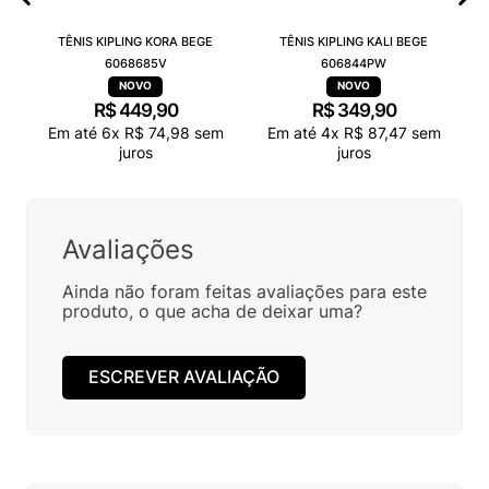
TÊNIS KIPLING KORA BEGE
TÊNIS KIPLING KALI BEGE
6068685V
606844PW
R$
449
,
90
R$
349
,
90
Em até
6
x
R$
74
,
98
sem
Em até
4
x
R$
87
,
47
sem
juros
juros
Avaliações
Ainda não foram feitas avaliações para este
produto, o que acha de deixar uma?
ESCREVER AVALIAÇÃO