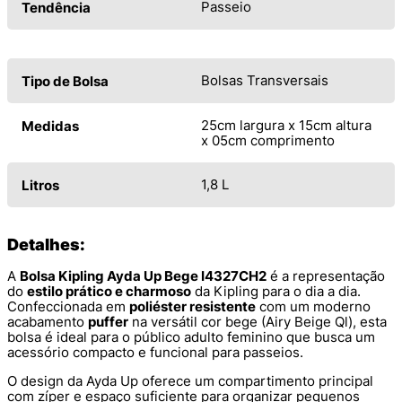
Passeio
Tendência
Bolsas Transversais
Tipo de Bolsa
25cm largura x 15cm altura
Medidas
x 05cm comprimento
1,8 L
Litros
Detalhes:
A
Bolsa Kipling Ayda Up Bege I4327CH2
é a representação
do
estilo prático e charmoso
da Kipling para o dia a dia.
Confeccionada em
poliéster resistente
com um moderno
acabamento
puffer
na versátil cor bege (Airy Beige Ql), esta
bolsa é ideal para o público adulto feminino que busca um
acessório compacto e funcional para passeios.
O design da Ayda Up oferece um compartimento principal
com zíper e espaço suficiente para organizar pequenos