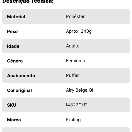
Descrição Técnica:
Poliéster
Material
Aprox. 240g
Peso
Adulto
Idade
Feminino
Gênero
Puffer
Acabamento
Airy Beige Ql
Cor original
I4327CH2
SKU
Kipling
Marca