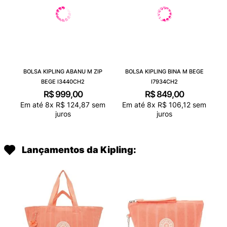
BOLSA KIPLING ABANU M ZIP
BOLSA KIPLING BINA M BEGE
BEGE I3440CH2
I7934CH2
R$
999
,
00
R$
849
,
00
Em até
8
x
R$
124
,
87
sem
Em até
8
x
R$
106
,
12
sem
juros
juros
Lançamentos da Kipling: