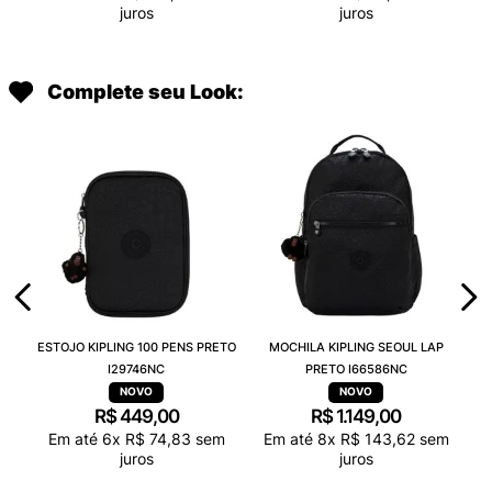
juros
juros
Complete seu Look:
ESTOJO KIPLING 100 PENS PRETO
MOCHILA KIPLING SEOUL LAP
I29746NC
PRETO I66586NC
R$
449
,
00
R$
1
.
149
,
00
Em até
6
x
R$
74
,
83
sem
Em até
8
x
R$
143
,
62
sem
juros
juros