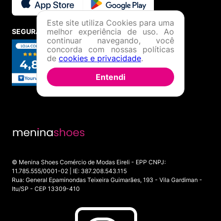
Este site utiliza Cookies para uma
melhor experiência de uso. Ao
SEGURANÇA E CREDIBILIDADE
continuar navegando, você
concorda com nossas políticas
de
cookies e privacidade
.
Entendi
© Menina Shoes Comércio de Modas Eireli - EPP CNPJ:
11.785.555/0001-02 | IE: 387.208.543.115
Rua: General Epaminondas Teixeira Guimarães, 193 - Vila Gardiman -
Itu/SP - CEP 13309-410