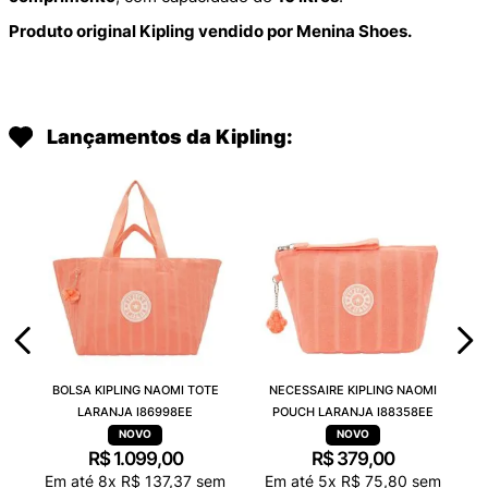
Produto original Kipling vendido por Menina Shoes.
Lançamentos da Kipling:
BOLSA KIPLING NAOMI TOTE
NECESSAIRE KIPLING NAOMI
LARANJA I86998EE
POUCH LARANJA I88358EE
R$
1
.
099
,
00
R$
379
,
00
Em até
8
x
R$
137
,
37
sem
Em até
5
x
R$
75
,
80
sem