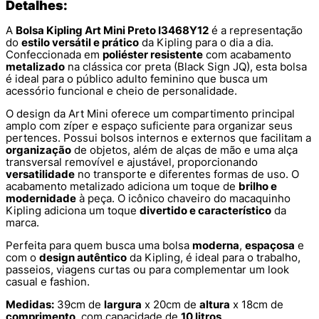
Detalhes:
A
Bolsa Kipling Art Mini Preto I3468Y12
é a representação
do
estilo versátil e prático
da Kipling para o dia a dia.
Confeccionada em
poliéster resistente
com acabamento
metalizado
na clássica cor preta (Black Sign JQ), esta bolsa
é ideal para o público adulto feminino que busca um
acessório funcional e cheio de personalidade.
O design da Art Mini oferece um compartimento principal
amplo com zíper e espaço suficiente para organizar seus
pertences. Possui bolsos internos e externos que facilitam a
organização
de objetos, além de alças de mão e uma alça
transversal removível e ajustável, proporcionando
versatilidade
no transporte e diferentes formas de uso. O
acabamento metalizado adiciona um toque de
brilho e
modernidade
à peça. O icônico chaveiro do macaquinho
Kipling adiciona um toque
divertido e característico
da
marca.
Perfeita para quem busca uma bolsa
moderna
,
espaçosa
e
com o
design autêntico
da Kipling, é ideal para o trabalho,
passeios, viagens curtas ou para complementar um look
casual e fashion.
Medidas:
39cm de
largura
x 20cm de
altura
x 18cm de
comprimento
, com capacidade de
10 litros
.