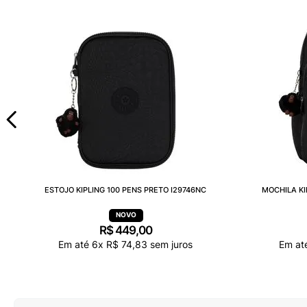
ESTOJO KIPLING 100 PENS PRETO I29746NC
MOCHILA KI
R$
449
,
00
Em até
6
x
R$
74
,
83
sem juros
Em at