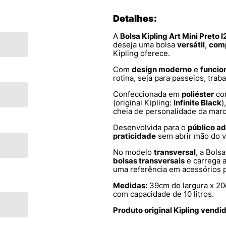
Detalhes:
A
Bolsa Kipling Art Mini Preto
deseja uma bolsa
versátil
,
com
Kipling oferece.
Com
design moderno
e
funcio
rotina, seja para passeios, tra
Confeccionada em
poliéster
c
(original Kipling:
Infinite Black
)
cheia de personalidade da marc
Desenvolvida para o
público ad
praticidade
sem abrir mão do vi
No modelo
transversal
, a Bols
bolsas transversais
e carrega 
uma referência em acessórios pr
Medidas:
39cm de largura x 20
com capacidade de 10 litros.
Produto original Kipling vendi