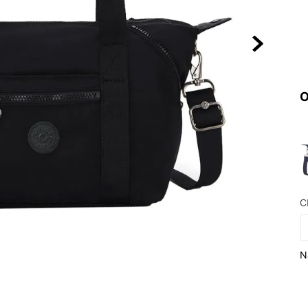
10
º
VEJA COUN
O
C
N