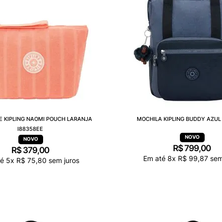
E KIPLING NAOMI POUCH LARANJA
MOCHILA KIPLING BUDDY AZUL 
I88358EE
R$
799
,
00
R$
379
,
00
Em até
8
x
R$
99
,
87
sem
té
5
x
R$
75
,
80
sem juros