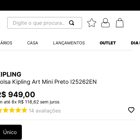
m juros - Parcela mínima R$ 70,00
Digite o que procura...
 BUSCADOS
ÁRIOS
CASA
LANÇAMENTOS
OUTLET
DIA
S BALANCE 530
MINI BABY
A WHITE
IPLING
olsa Kipling Art Mini Preto I25262EN
R$
949
,
00
m até
8
x
R$
118
,
62
sem juros
14
avaliações
LIDE
S VANS ULTRARANGE
Único