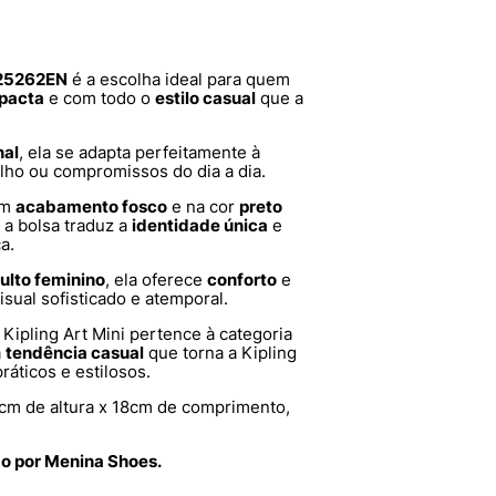
 I25262EN
é a escolha ideal para quem
pacta
e com todo o
estilo casual
que a
nal
, ela se adapta perfeitamente à
balho ou compromissos do dia a dia.
om
acabamento fosco
e na cor
preto
, a bolsa traduz a
identidade única
e
a.
ulto feminino
, ela oferece
conforto
e
sual sofisticado e atemporal.
a Kipling Art Mini pertence à categoria
a
tendência casual
que torna a Kipling
áticos e estilosos.
cm de altura x 18cm de comprimento,
do por Menina Shoes.