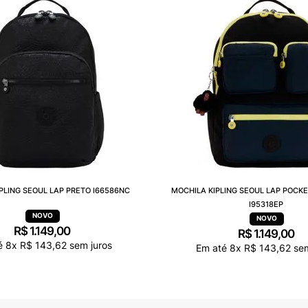
PLING SEOUL LAP PRETO I66586NC
MOCHILA KIPLING SEOUL LAP POCK
I95318EP
R$
1
.
149
,
00
R$
1
.
149
,
00
é
8
x
R$
143
,
62
sem juros
Em até
8
x
R$
143
,
62
sem