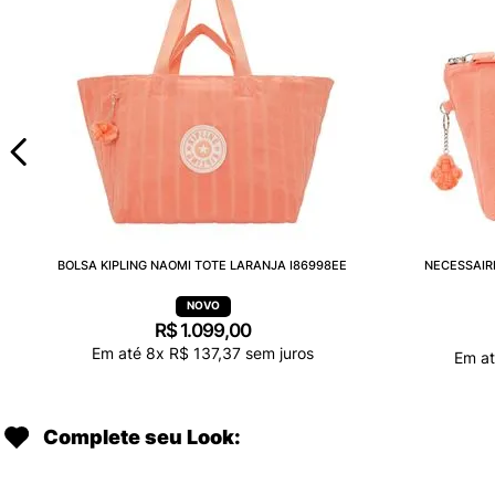
BOLSA KIPLING NAOMI TOTE LARANJA I86998EE
NECESSAIR
R$
1
.
099
,
00
Em até
8
x
R$
137
,
37
sem juros
Em a
Complete seu Look: