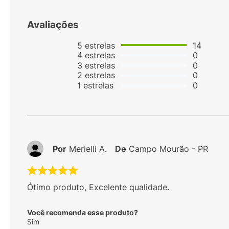
Avaliações
5
estrelas
14
4
estrelas
0
3
estrelas
0
2
estrelas
0
1
estrelas
0
Por
Merielli A.
De
Campo Mourão - PR
Ótimo produto, Excelente qualidade.
Você recomenda esse produto?
Sim