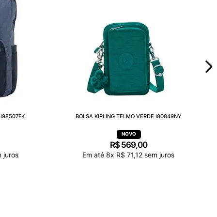
I98507FK
BOLSA KIPLING TELMO VERDE I80849NY
R$
569
,
00
 juros
Em até
8
x
R$
71
,
12
sem juros