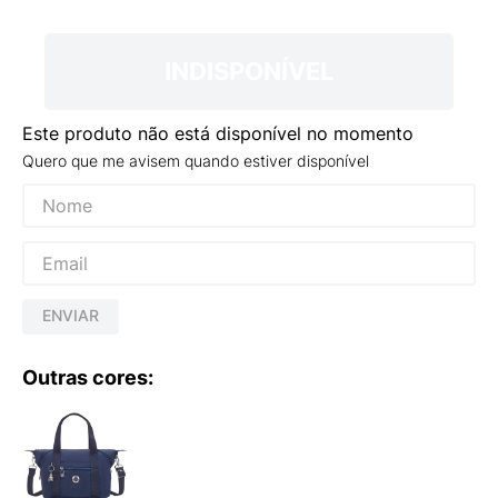
9
º
VANS TÊNIS VANS ULTRARANGE
10
º
NEW BALANCE 204L
INDISPONÍVEL
Este produto não está disponível no momento
Quero que me avisem quando estiver disponível
ENVIAR
Outras cores: