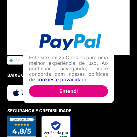
Este site utiliza Cookies para uma
melhor experiência de uso. Ao
continuar navegando, você
concorda com nossas políticas
BAIXE O APP
de
cookies e privacidade
.
Entendi
SEGURANÇA E CREDIBILIDADE