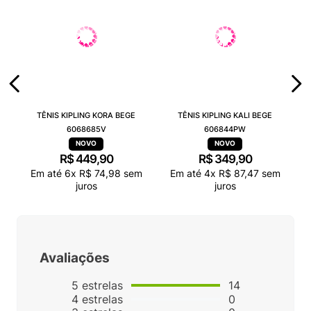
TÊNIS KIPLING KORA BEGE
TÊNIS KIPLING KALI BEGE
6068685V
606844PW
R$
449
,
90
R$
349
,
90
Em até
6
x
R$
74
,
98
sem
Em até
4
x
R$
87
,
47
sem
juros
juros
Avaliações
5
estrelas
14
4
estrelas
0