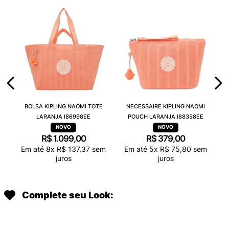
BOLSA KIPLING NAOMI TOTE
NECESSAIRE KIPLING NAOMI
LARANJA I86998EE
POUCH LARANJA I88358EE
R$
1
.
099
,
00
R$
379
,
00
Em até
8
x
R$
137
,
37
sem
Em até
5
x
R$
75
,
80
sem
juros
juros
Complete seu Look: