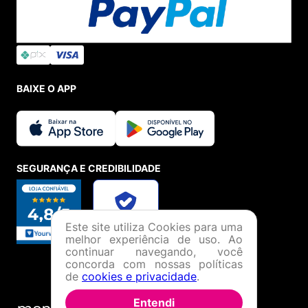
BAIXE O APP
SEGURANÇA E CREDIBILIDADE
Este site utiliza Cookies para uma
melhor experiência de uso. Ao
continuar navegando, você
concorda com nossas políticas
de
cookies e privacidade
.
Entendi