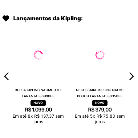
Lançamentos da Kipling:
BOLSA KIPLING NAOMI TOTE
NECESSAIRE KIPLING NAOMI
LARANJA I86998EE
POUCH LARANJA I88358EE
R$
1
.
099
,
00
R$
379
,
00
Em até
8
x
R$
137
,
37
sem
Em até
5
x
R$
75
,
80
sem
juros
juros