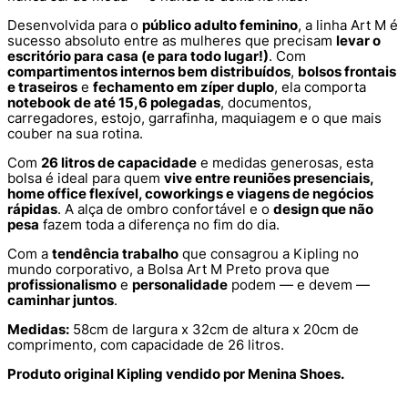
Desenvolvida para o
público adulto feminino
, a linha Art M é
sucesso absoluto entre as mulheres que precisam
levar o
escritório para casa (e para todo lugar!)
. Com
compartimentos internos bem distribuídos
,
bolsos frontais
e traseiros
e
fechamento em zíper duplo
, ela comporta
notebook de até 15,6 polegadas
, documentos,
carregadores, estojo, garrafinha, maquiagem e o que mais
couber na sua rotina.
Com
26 litros de capacidade
e medidas generosas, esta
bolsa é ideal para quem
vive entre reuniões presenciais,
home office flexível, coworkings e viagens de negócios
rápidas
. A alça de ombro confortável e o
design que não
pesa
fazem toda a diferença no fim do dia.
Com a
tendência trabalho
que consagrou a Kipling no
mundo corporativo, a Bolsa Art M Preto prova que
profissionalismo
e
personalidade
podem — e devem —
caminhar juntos
.
Medidas:
58cm de largura x 32cm de altura x 20cm de
comprimento, com capacidade de 26 litros.
Produto original Kipling vendido por Menina Shoes.