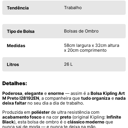
Trabalho
Tendência
Bolsas de Ombro
Tipo de Bolsa
58cm largura x 32cm altura
Medidas
x 20cm comprimento
26 L
Litros
Detalhes:
Poderosa
,
elegante
e
enorme
— assim é a
Bolsa Kipling Art
M Preto I28192EN
, a companheira que
tudo organiza
e
nada
deixa faltar
no seu dia a dia de trabalho.
Produzida em
poliéster
de ultra resistência com
acabamento fosco
e na cor
preto
(original Kipling:
Infinite
Black
), esta bolsa de ombro é o
clássico moderno
que
nunca sai de moda — e nunca te deixa na mão.