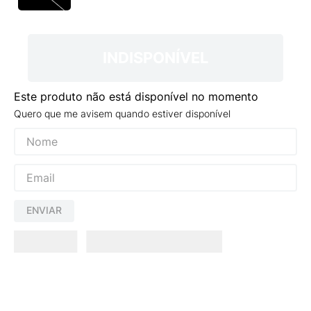
9
º
VANS TÊNIS VANS ULTRARANGE
10
º
NEW 530
INDISPONÍVEL
Este produto não está disponível no momento
Quero que me avisem quando estiver disponível
ENVIAR