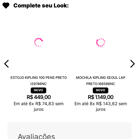
Complete seu Look:
ESTOJO KIPLING 100 PENS PRETO
MOCHILA KIPLING SEOUL LAP
I29746NC
PRETO I66586NC
R$
449
,
00
R$
1
.
149
,
00
Em até
6
x
R$
74
,
83
sem
Em até
8
x
R$
143
,
62
sem
juros
juros
Avaliações