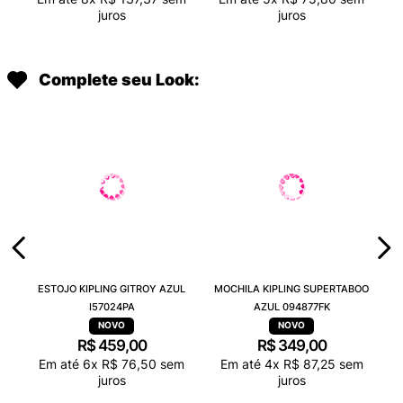
juros
juros
Complete seu Look:
ESTOJO KIPLING GITROY AZUL
MOCHILA KIPLING SUPERTABOO
I57024PA
AZUL 094877FK
R$
459
,
00
R$
349
,
00
Em até
6
x
R$
76
,
50
sem
Em até
4
x
R$
87
,
25
sem
juros
juros