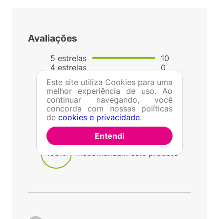
Avaliações
5
estrelas
10
4
estrelas
0
3
estrelas
0
Este site utiliza Cookies para uma
2
estrelas
0
melhor experiência de uso. Ao
1
estrelas
0
continuar navegando, você
5.0
concorda com nossas políticas
de
cookies e privacidade
.
10
avaliações
Entendi
100%
Recomendam este produto