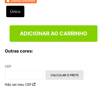
Últimas unidades!
9
º
NEW 530
10
º
VANS TÊNIS VANS ULTRARANGE
Único
ADICIONAR AO CARRINHO
Outras cores:
CEP
CALCULAR O FRETE
Não sei meu CEP