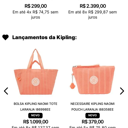
R$
299
,
00
R$
2
.
399
,
00
Em até
4
x
R$
74
,
75
sem
Em até
8
x
R$
299
,
87
sem
juros
juros
Lançamentos da Kipling:
BOLSA KIPLING NAOMI TOTE
NECESSAIRE KIPLING NAOMI
LARANJA I86998EE
POUCH LARANJA I88358EE
R$
1
.
099
,
00
R$
379
,
00
Em até
8
x
R$
137
,
37
sem
Em até
5
x
R$
75
,
80
sem