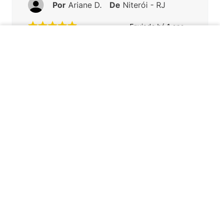
Por
Ariane D.
De
Niterói - RJ
Enviado há
1 ano
Maravilhoso produto. Kipling né...
ADICIONAR AO CARRINHO
Você recomenda esse produto?
Sim
Por
Ana O.
De
Sorocaba - SP
Enviado há
2 anos
Linda e de ótima qualidade. Excelente pra
levar umas mudas de roupa para passar o
fds fora.