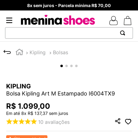
8x sem juros - Parcela mínima R$ 70,00
TERMOS MAIS BUSCADOS
Kipling
Bolsas
1
º
TÊNIS NEWS BALANCE 530
2
º
NEW 9060
3
º
MELISSAS MINI BABY
KIPLING
4
º
TÊNIS VEJA WHITE
Bolsa Kipling Art M Estampado I6004TX9
5
º
ADIDAS
R$
1
.
099
,
00
6
º
SAMBA
Em até
8
x
R$
137
,
37
sem juros
7
º
MELISSA SLIDE
10
avaliações
8
º
NEW BALANCE 204L