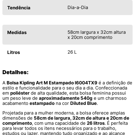
Dia-a-Dia
Tendência
58cm largura x 32cm altura
Medidas
x 20cm comprimento
26 L
Litros
Detalhes:
A
Bolsa Kipling Art M Estampado I6004TX9
é a definição de
estilo e funcionalidade para o seu dia a dia. Confeccionada
em
poliéster
de alta qualidade, esta bolsa feminina possui
um peso leve de
aproximadamente 540g
e um charmoso
acabamento
estampado
na cor
Diluted Blue
.
Projetada para a mulher moderna, a bolsa oferece amplas
dimensões de
58cm de largura, 32cm de altura e 20cm de
comprimento
, com uma capacidade de
26 litros
. É perfeita
para levar todos os itens necessários para o trabalho,
estudos ou lazer, mantendo tudo organizado e ao alcance