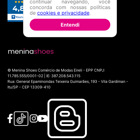
continuar navegando, você
concorda com nossas políticas
de
cookies e privacidade
.
Entendi
© Menina Shoes Comércio de Modas Eireli - EPP CNPJ:
11.785.555/0001-02 | IE: 387.208.543.115
Rua: General Epaminondas Teixeira Guimarães, 193 - Vila Gardiman -
Itu/SP - CEP 13309-410