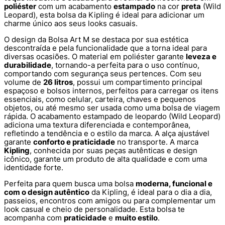
poliéster
com um acabamento
estampado
na cor
preta
(Wild
Leopard), esta bolsa da Kipling é ideal para adicionar um
charme único aos seus looks casuais.
O design da Bolsa Art M se destaca por sua estética
descontraída e pela funcionalidade que a torna ideal para
diversas ocasiões. O material em poliéster garante
leveza e
durabilidade
, tornando-a perfeita para o uso contínuo,
comportando com segurança seus pertences. Com seu
volume de
26 litros
, possui um compartimento principal
espaçoso e bolsos internos, perfeitos para carregar os itens
essenciais, como celular, carteira, chaves e pequenos
objetos, ou até mesmo ser usada como uma bolsa de viagem
rápida. O acabamento estampado de leopardo (Wild Leopard)
adiciona uma textura diferenciada e contemporânea,
refletindo a tendência e o estilo da marca. A alça ajustável
garante
conforto e praticidade
no transporte. A marca
Kipling
, conhecida por suas peças autênticas e design
icônico, garante um produto de alta qualidade e com uma
identidade forte.
Perfeita para quem busca uma bolsa
moderna, funcional e
com o design autêntico
da Kipling, é ideal para o dia a dia,
passeios, encontros com amigos ou para complementar um
look casual e cheio de personalidade. Esta bolsa te
acompanha com
praticidade
e
muito estilo
.