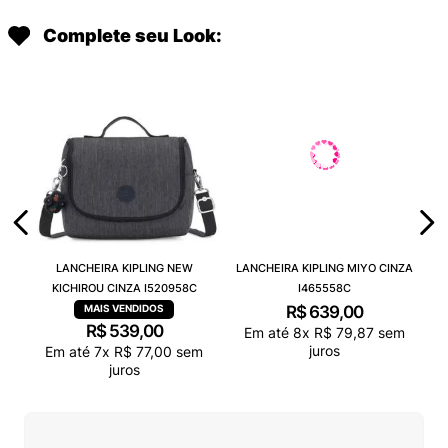
Complete seu Look:
LANCHEIRA KIPLING NEW
LANCHEIRA KIPLING MIYO CINZA
KICHIROU CINZA I520958C
I465558C
R$
639
,
00
R$
539
,
00
Em até
8
x
R$
79
,
87
sem
juros
Em até
7
x
R$
77
,
00
sem
juros