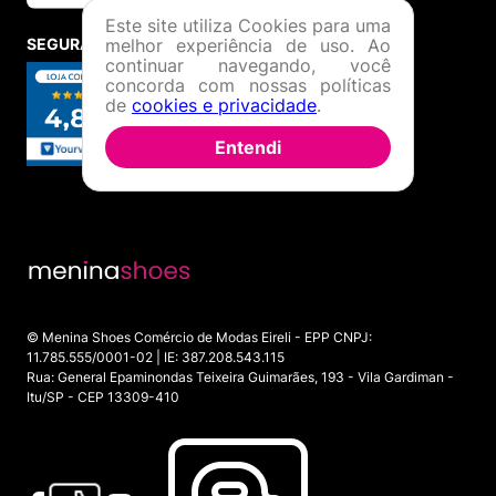
Este site utiliza Cookies para uma
SEGURANÇA E CREDIBILIDADE
melhor experiência de uso. Ao
continuar navegando, você
concorda com nossas políticas
de
cookies e privacidade
.
Entendi
© Menina Shoes Comércio de Modas Eireli - EPP CNPJ:
11.785.555/0001-02 | IE: 387.208.543.115
Rua: General Epaminondas Teixeira Guimarães, 193 - Vila Gardiman -
Itu/SP - CEP 13309-410