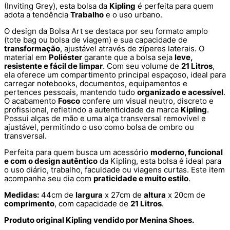
(Inviting Grey), esta bolsa da
Kipling
é perfeita para quem
adota a tendência
Trabalho
e o uso urbano.
O design da Bolsa Art se destaca por seu formato amplo
(tote bag ou bolsa de viagem) e sua capacidade de
transformação
, ajustável através de zíperes laterais. O
material em
Poliéster
garante que a bolsa seja
leve,
resistente e fácil de limpar
. Com seu volume de
21 Litros
,
ela oferece um compartimento principal espaçoso, ideal para
carregar notebooks, documentos, equipamentos e
pertences pessoais, mantendo tudo
organizado e acessível
.
O acabamento
Fosco
confere um visual neutro, discreto e
profissional, refletindo a autenticidade da marca
Kipling
.
Possui alças de mão e uma alça transversal removível e
ajustável, permitindo o uso como bolsa de ombro ou
transversal.
Perfeita para quem busca um acessório
moderno, funcional
e com o design autêntico
da Kipling, esta bolsa é ideal para
o uso diário, trabalho, faculdade ou viagens curtas. Este item
acompanha seu dia com
praticidade e muito estilo
.
Medidas:
44cm de
largura
x 27cm de
altura
x 20cm de
comprimento
, com capacidade de
21 Litros
.
Produto original Kipling vendido por Menina Shoes.