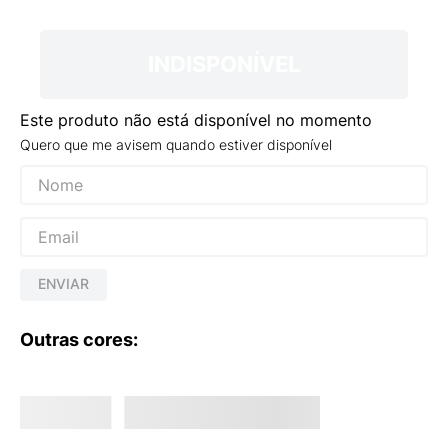
9
º
NEW 530
10
º
VANS TÊNIS VANS ULTRARANGE
INDISPONÍVEL
Este produto não está disponível no momento
Quero que me avisem quando estiver disponível
ENVIAR
Outras cores: