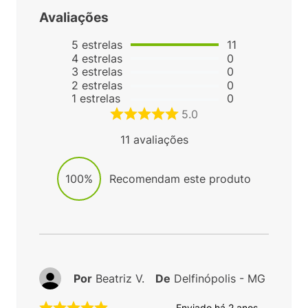
Avaliações
5
estrelas
11
4
estrelas
0
3
estrelas
0
2
estrelas
0
1
estrelas
0
5.0
11
avaliações
100%
Recomendam este produto
Por
Beatriz V.
De
Delfinópolis - MG
Enviado há
2 anos