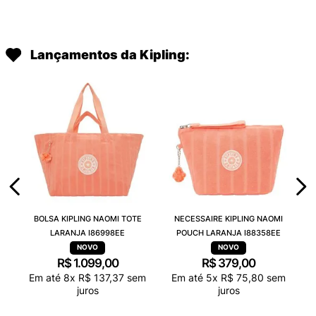
Lançamentos da Kipling:
BOLSA KIPLING NAOMI TOTE
NECESSAIRE KIPLING NAOMI
LARANJA I86998EE
POUCH LARANJA I88358EE
R$
1
.
099
,
00
R$
379
,
00
Em até
8
x
R$
137
,
37
sem
Em até
5
x
R$
75
,
80
sem
juros
juros