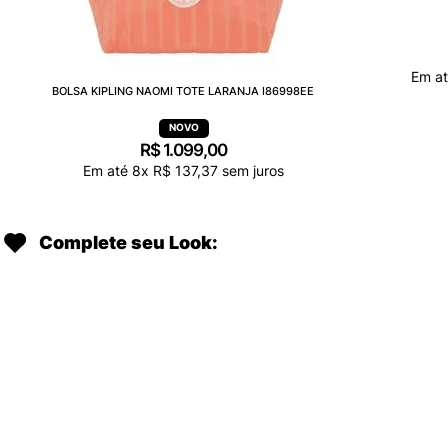
BOLSA KIPLING NAOMI TOTE LARANJA I86998EE
NECESSAIR
R$
1
.
099
,
00
Em até
8
x
R$
137
,
37
sem juros
Em a
Complete seu Look: