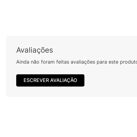
ESTOJO KIPLING 100 PENS PINK 09405K7D
MOCHILA
30%
OFF
R$
309
,
00
R$
439
,
00
Em até
4
x
R$
77
,
25
sem juros
Em at
Avaliações
Ainda não foram feitas avaliações para este produt
ESCREVER AVALIAÇÃO