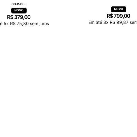
E KIPLING NAOMI POUCH LARANJA
MOCHILA KIPLING BUDDY AZUL 
I88358EE
R$
799
,
00
R$
379
,
00
Em até
8
x
R$
99
,
87
sem
té
5
x
R$
75
,
80
sem juros