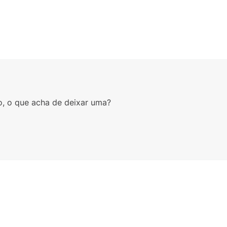
ESTOJO KIPLING 100 PENS ROSA
R$
479
,
00
Em até
6
x
R$
79
,
83
sem
 KIPLING SEOUL ROSA I46274LH
R$
1
.
199
,
00
é
8
x
R$
149
,
87
sem juros
o, o que acha de deixar uma?