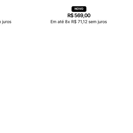
I98507FK
BOLSA KIPLING TELMO VERDE I80849NY
R$
569
,
00
 juros
Em até
8
x
R$
71
,
12
sem juros