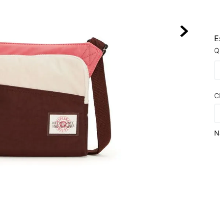
10
º
VEJA COUN
E
Q
C
N