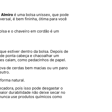
 Almiro
é uma bolsa unissex, que pode
ersal, é bem fininha, ótima para você
bolsa e o chaveiro em cordão é um
 que estiver dentro da bolsa. Depois de
la de ponta cabeça e chacoalhar um
res caiam, como pedacinhos de papel.
cova de cerdas bem macias ou um pano
eutro.
forma natural.
ecadora, pois isso pode desgastar o
maior durabilidade não deixe secar no
e nunca use produtos químicos como