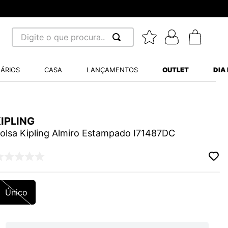
Digite o que procura...
 BUSCADOS
ÁRIOS
CASA
LANÇAMENTOS
OUTLET
DIA
S BALANCE 530
MINI BABY
A WHITE
IPLING
olsa Kipling Almiro Estampado I71487DC
LIDE
Único
S VANS ULTRARANGE