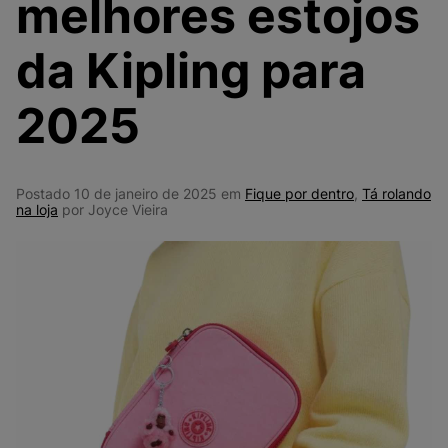
melhores estojos
9
º
VANS TÊNIS VANS ULTRARANGE
10
º
NEW BALANCE 204L
da Kipling para
2025
Postado 10 de janeiro de 2025 em
Fique por dentro
,
Tá rolando
na loja
por Joyce Vieira