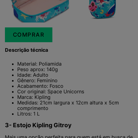
COMPRAR
Descrição técnica
Material: Poliamida
Peso aprox: 140g
Idade: Adulto
Gênero: Feminino
Acabamento: Fosco
Cor original: Space Unicorns
Marca: Kipling
Medidas: 21cm largura x 12cm altura x 5cm
comprimento
Litros: 1 L
3- Estojo Kipling Gitroy
Mais uma opção perfeita para quem está em busca de