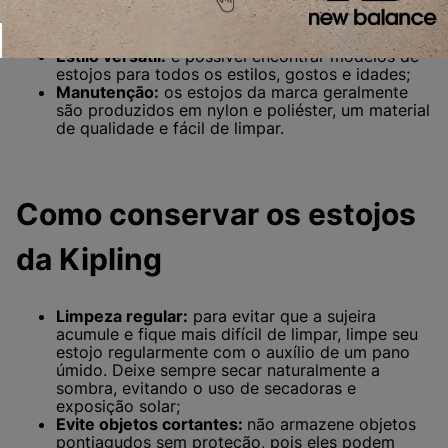
contam com diversos compartimentos, elásticos
e zíperes, que garantem uma melhor organização
dos seus itens;
Estilo versátil:
é possível encontrar modelos de
estojos para todos os estilos, gostos e idades;
Manutenção:
os estojos da marca geralmente
são produzidos em nylon e poliéster, um material
de qualidade e fácil de limpar.
Como conservar os estojos
da Kipling
Limpeza regular:
para evitar que a sujeira
acumule e fique mais difícil de limpar, limpe seu
estojo regularmente com o auxílio de um pano
úmido. Deixe sempre secar naturalmente a
sombra, evitando o uso de secadoras e
exposição solar;
Evite objetos cortantes:
não armazene objetos
pontiagudos sem proteção, pois eles podem