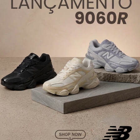
praticidade
Vantagens de escolher os
estojos da Kipling
Durabilidade:
os produtos da marca são
produzidos de materiais resistentes, como nylon,
que é leve, durável e fácil de limpar, o que
garante uma maior vida útil, mesmo com uso
mais frequente;
Leveza:
os materiais utilizados para
confeccionar os produtos da marca geralmente
são leves, tornando o estojo mais leveza sem
adicionar peso a sua mochila;
Variedade:
assim como todos os produtos, a
marca oferece uma ampla variedade de modelos
de estojo garantindo escolhas para possíveis
necessidades e estilos;
Organização prática:
os estojos da marca