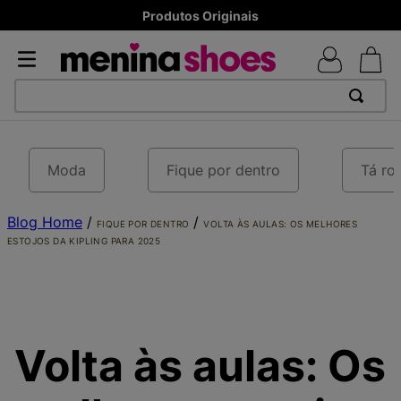
8x sem juros - Parcela mínima R$ 70,00
TERMOS MAIS BUSCADOS
1
º
TÊNIS NEWS BALANCE 530
Moda
Fique por dentro
Tá ro
2
º
NEW 9060
Blog Home
3
º
TÊNIS VEJA WHITE
/
/
FIQUE POR DENTRO
VOLTA ÀS AULAS: OS MELHORES
ESTOJOS DA KIPLING PARA 2025
4
º
MELISSAS MINI BABY
5
º
ADIDAS
6
º
SAMBA
7
º
MELISSA SLIDE
Volta às aulas: Os
8
º
NEW 530