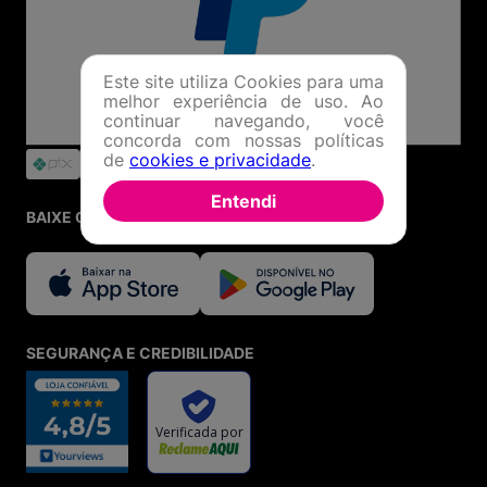
Este site utiliza Cookies para uma
melhor experiência de uso. Ao
continuar navegando, você
concorda com nossas políticas
de
cookies e privacidade
.
Entendi
BAIXE O APP
SEGURANÇA E CREDIBILIDADE