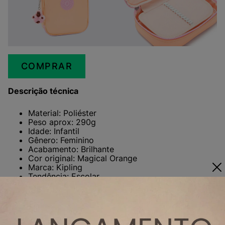
COMPRAR
Descrição técnica
Material: Poliéster
Peso aprox: 290g
Idade: Infantil
Gênero: Feminino
Acabamento: Brilhante
Cor original: Magical Orange
Marca: Kipling
Tendência: Escolar
Medidas: 22cm largura x 6cm altura x 6cm
comprimento
Litros: 1 L
Leia também: Kipling e Harry Potter, unindo magia e