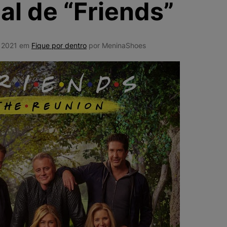
al de “Friends”
10
º
NEW 530
e 2021 em
Fique por dentro
por MeninaShoes