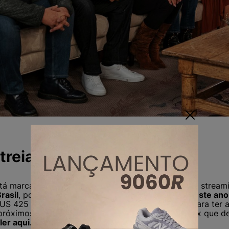
treia
stá marcada o
dia 27 de maio de 2021 na HBO Max
, stream
rasil
, porém com
previsão de estreia em junho deste ano
S 425 milhões (1 bilhão e 700 milhões de reais) para ter 
róximos 5 anos e tirá-lo da sua concorrente Netflix que de
ler aqui.
👇