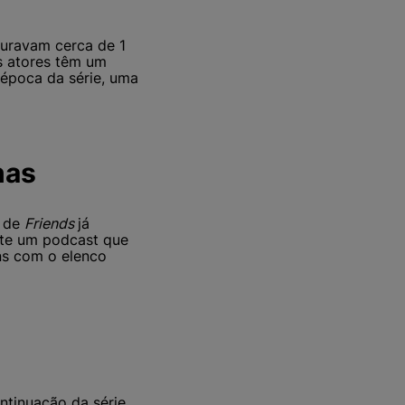
turavam cerca de 1
s atores têm um
época da série, uma
nas
o de
Friends
já
nte um podcast que
ns com o elenco
tinuação da série.