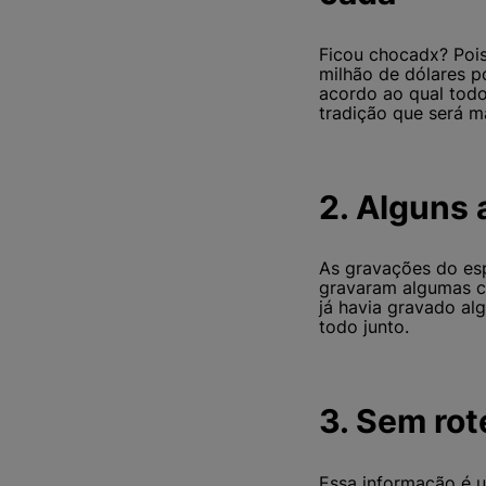
Ficou chocadx? Pois
milhão de dólares p
acordo ao qual tod
tradição que será m
2. Alguns 
As gravações do es
gravaram algumas ce
já havia gravado a
todo junto.
3. Sem rot
Essa informação é 