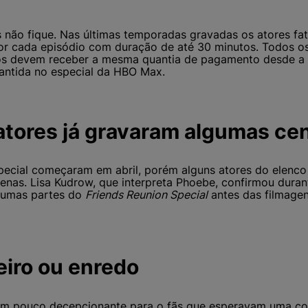
 não fique. Nas últimas temporadas gravadas os atores fa
or cada episódio com duração de até 30 minutos. Todos o
os devem receber a mesma quantia de pagamento desde a 
antida no especial da HBO Max.
atores já gravaram algumas ce
pecial começaram em abril, porém alguns atores do elenc
nas. Lisa Kudrow, que interpreta Phoebe, confirmou dura
lgumas partes do
Friends Reunion Special
antes das filmage
eiro ou enredo
um pouco decepcionante para o fãs que esperavam uma con