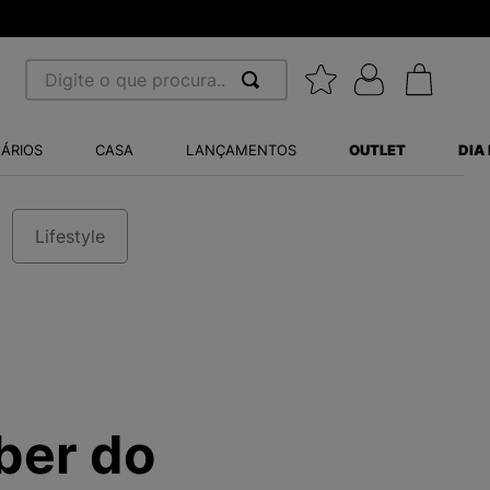
Digite o que procura...
 BUSCADOS
ÁRIOS
CASA
LANÇAMENTOS
OUTLET
DIA
S BALANCE 530
MINI BABY
Lifestyle
A WHITE
LIDE
S VANS ULTRARANGE
ber do
TRY