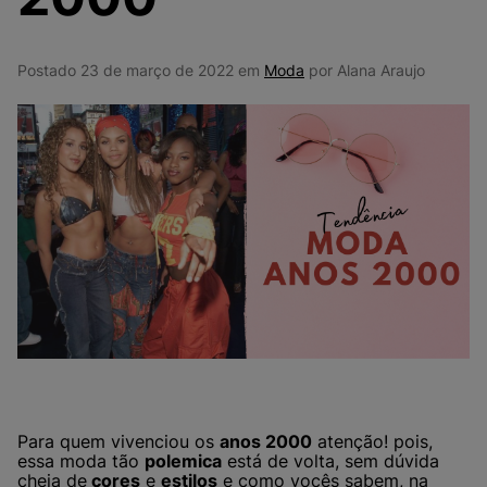
9
º
NEW 530
10
º
VEJA COUNTRY
Postado 23 de março de 2022 em
Moda
por Alana Araujo
Para quem vivenciou os
anos 2000
atenção! pois,
essa moda tão
polemica
está de volta, sem dúvida
cheia de
cores
e
estilos
e como vocês sabem, na