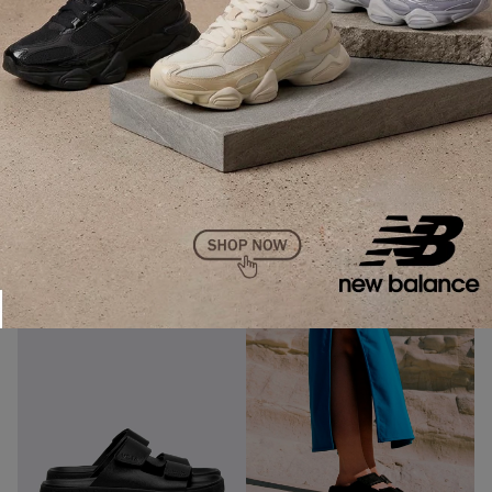
COMPRAR
Sandália Veja Etna Leather Full Black (preto)
A cor preta, clássica e versátil, é fácil de combinar
com diversas peças do seu guarda-roupa, garantindo
um visual clean e contemporâneo. Um pretinho básico
nunca é demais.