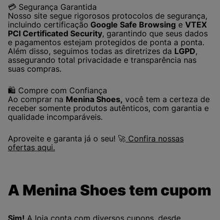
💳 Segurança Garantida
Nosso site segue rigorosos protocolos de segurança,
incluindo certificação
Google Safe Browsing
e
VTEX
PCI Certificated Security
, garantindo que seus dados
e pagamentos estejam protegidos de ponta a ponta.
Além disso, seguimos todas as diretrizes da
LGPD
,
assegurando total privacidade e transparência nas
suas compras.
🛍️ Compre com Confiança
Ao comprar na
Menina Shoes,
você tem a certeza de
receber somente produtos autênticos, com garantia e
qualidade incomparáveis.
Aproveite e garanta já o seu! 🚀
Confira nossas
ofertas aqui.
A Menina Shoes tem cupom
Sim!
A loja conta com diversos cupons, desde