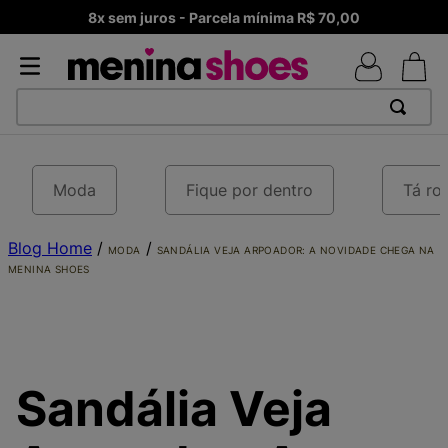
Frete Grátis – Acima de R$ 99,90 Brasil
TERMOS MAIS BUSCADOS
1
º
TÊNIS NEWS BALANCE 530
Moda
Fique por dentro
Tá ro
2
º
MELISSAS MINI BABY
Blog Home
3
º
ADIDAS
/
/
MODA
SANDÁLIA VEJA ARPOADOR: A NOVIDADE CHEGA NA
MENINA SHOES
4
º
TÊNIS VEJA WHITE
5
º
NEW 9060
6
º
MELISSA SLIDE
7
º
SAMBA
Sandália Veja
8
º
VEJA COUNTRY