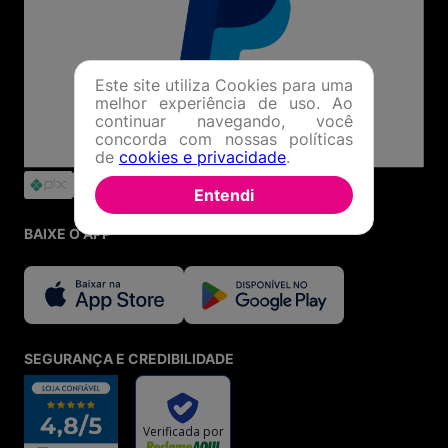
Este site utiliza Cookies para uma
melhor experiência de uso. Ao
continuar navegando, você
concorda com nossas políticas
de
cookies e privacidade
.
Entendi
BAIXE O APP
SEGURANÇA E CREDIBILIDADE