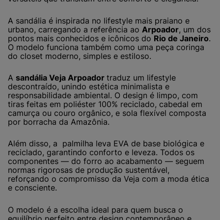
A sandália é inspirada no lifestyle mais praiano e
urbano, carregando a referência ao
Arpoador
, um dos
pontos mais conhecidos e icônicos do
Rio de Janeiro
.
O modelo funciona também como uma peça coringa
do closet moderno, simples e estiloso.
A
sandália Veja Arpoador
traduz um lifestyle
descontraído, unindo estética minimalista e
responsabilidade ambiental. O design é limpo, com
tiras feitas em poliéster 100% reciclado, cabedal em
camurça ou couro orgânico, e sola flexível composta
por borracha da Amazônia.
Além disso, a palmilha leva EVA de base biológica e
reciclado, garantindo conforto e leveza. Todos os
componentes — do forro ao acabamento — seguem
normas rigorosas de produção sustentável,
reforçando o compromisso da Veja com a moda ética
e consciente.
O modelo é a escolha ideal para quem busca o
equilíbrio perfeito entre design contemporâneo e