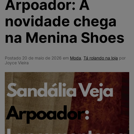
Arpoador: A
9
º
VANS TÊNIS VANS ULTRARANGE
10
º
NEW 530
novidade chega
na Menina Shoes
Postado 20 de maio de 2026 em
Moda
,
Tá rolando na loja
por
Joyce Vieira