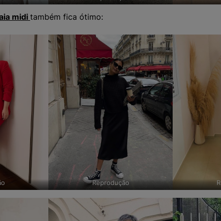
aia midi
também fica ótimo:
ão
Reprodução
R