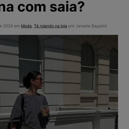
na com saia?
10
º
NEW 530
de 2024 em
Moda
,
Tá rolando na loja
por Janaine Bagatini