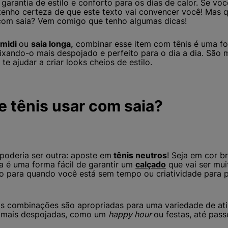
 garantia de estilo e conforto para os dias de calor. Se voc
enho certeza de que este texto vai convencer você! Mas q
om saia? Vem comigo que tenho algumas dicas!
 midi
ou
saia longa,
combinar esse item com tênis é uma f
ixando-o mais despojado e perfeito para o dia a dia. São m
te ajudar a criar looks cheios de estilo.
e tênis usar com saia?
 poderia ser outra: aposte em
tênis neutros
! Seja em cor b
sa é uma forma fácil de garantir um
calçado
que vai ser mui
co para quando você está sem tempo ou criatividade para
s combinações são apropriadas para uma variedade de ati
s mais despojadas, como um
happy hour
ou festas, até pass