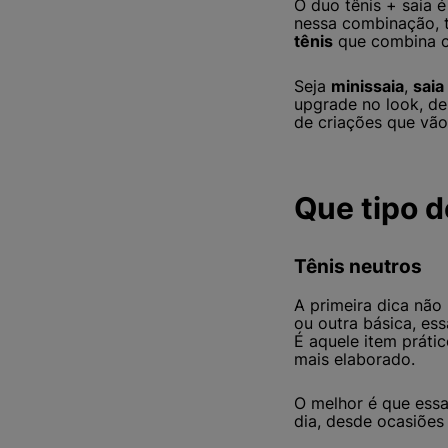
O duo tênis + saia é
nessa combinação, t
tênis
que combina c
Seja
minissaia
,
saia
upgrade no look, de
de criações que vão 
Que tipo d
Tênis neutros
A primeira dica não
ou outra básica, es
É aquele item práti
mais elaborado.
O melhor é que essa
dia, desde ocasiõe