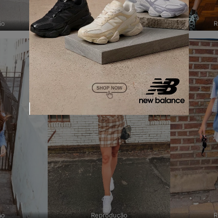
ão
Reprodução
R
ão
Reprodução
R