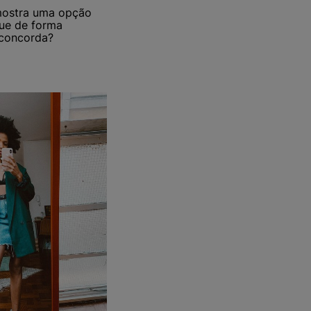
 mostra uma opção
que de forma
 concorda?