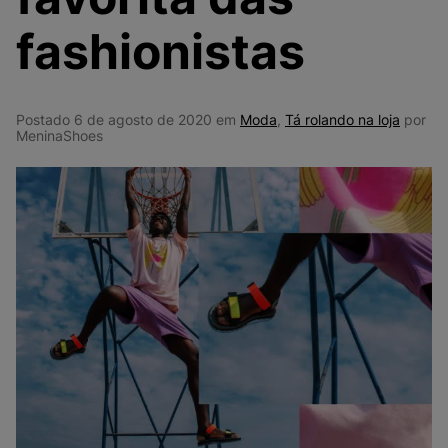
9
º
NEW 530
fashionistas
10
º
VANS TÊNIS VANS ULTRARANGE
Postado 6 de agosto de 2020 em
Moda
,
Tá rolando na loja
por
MeninaShoes