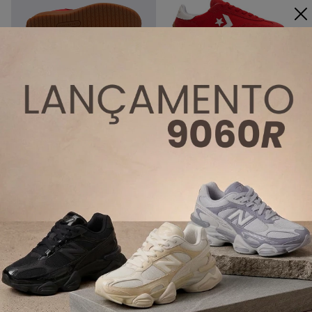
COMPRAR
Descrição técnica
Material: Nylon
Peso: Aprox. 790g
Idade: Adulto
Gênero: Feminino e Unissex
Acabamento: Camurça
SKU: CO06440007
Marca: Converse
Tendência: Moda
5- Melissa X Mood II Bege Vermelho
O Melissa X Mood II é o tênis perfeito para quem quer
se destacar com personalidade e atitude, mesmo com