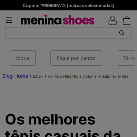
Cupom: PRIMEIRA12 (marcas selecionadas)
TERMOS MAIS BUSCADOS
1
º
TÊNIS NEWS BALANCE 530
Moda
Fique por dentro
Tá ro
2
º
MELISSAS MINI BABY
Blog Home
3
º
TÊNIS VEJA WHITE
/
/
MODA
OS MELHORES TÊNIS CASUAIS DA MENINA SHOES
4
º
NEW 9060
5
º
ADIDAS
6
º
SAMBA
Os melhores
7
º
MELISSA SLIDE
8
º
VANS TÊNIS VANS ULTRARANGE
tênis casuais da