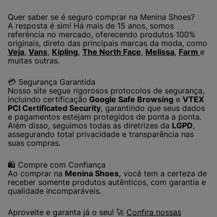
Quer saber se é seguro comprar na Menina Shoes?
A resposta é sim! Há mais de 15 anos, somos
referência no mercado, oferecendo produtos 100%
originais, direto das principais marcas da moda, como
Veja
,
Vans
,
Kipling
,
The North Face
,
Melissa
,
Farm
e
muitas outras.
💳 Segurança Garantida
Nosso site segue rigorosos protocolos de segurança,
incluindo certificação
Google Safe Browsing
e
VTEX
PCI Certificated Security
, garantindo que seus dados
e pagamentos estejam protegidos de ponta a ponta.
Além disso, seguimos todas as diretrizes da
LGPD
,
assegurando total privacidade e transparência nas
suas compras.
🛍️ Compre com Confiança
Ao comprar na
Menina Shoes,
você tem a certeza de
receber somente produtos autênticos, com garantia e
qualidade incomparáveis.
Aproveite e garanta já o seu! 🚀
Confira nossas