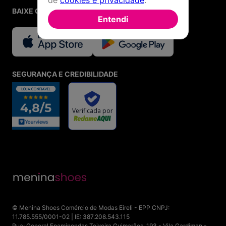
de
cookies e privacidade
.
BAIXE O APP
Entendi
SEGURANÇA E CREDIBILIDADE
© Menina Shoes Comércio de Modas Eireli - EPP CNPJ:
11.785.555/0001-02 | IE: 387.208.543.115
Rua: General Epaminondas Teixeira Guimarães, 193 - Vila Gardiman -