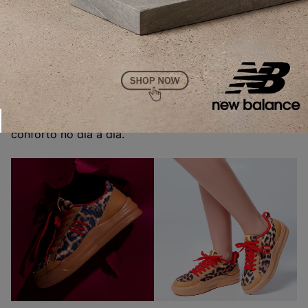
um tênis casual. Esse sneaker se reinventa em uma
nova versão animal print, combinando o DNA único da
Melissa
com a tendência do momento, ideal para
looks casuais e marcantes.
Confeccionado em Melflex, material exclusivo da
Melissa, o
Melissa X Mood II
oferece flexibilidade,
durabilidade e o característico cheirinho da marca. O
acabamento fosco proporciona um visual moderno, e
a inclusão de um tecido respirável garante ainda mais
conforto no dia a dia.