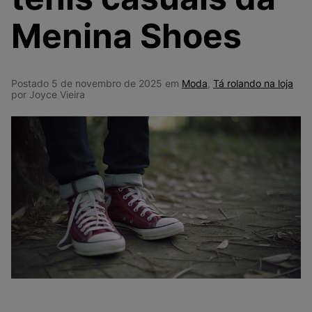
9
º
NEW 530
Menina Shoes
10
º
VEJA COUNTRY
Postado 5 de novembro de 2025 em
Moda
,
Tá rolando na loja
por Joyce Vieira