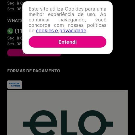
Seg. à Quin. 07h00 às 17h00.
Este site utiliza Cookies para uma
Sex. 08h00 às 17h00.
melhor experiência de uso. Ao
continuar navegando, você
WHATSAPP
concorda com nossas políticas
(11) 4380-6061
de
cookies e privacidade
.
Seg. à Quin. 07h00 às 17h00.
Entendi
Sex. 08h00 às 17h00.
FALAR AGORA
FORMAS DE PAGAMENTO