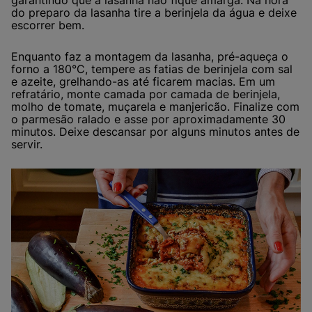
garantindo que a lasanha não fique amarga. Na hora
do preparo da lasanha tire a berinjela da água e deixe
escorrer bem.
Enquanto faz a montagem da lasanha, pré-aqueça o
forno a 180°C, tempere as fatias de berinjela com sal
e azeite, grelhando-as até ficarem macias. Em um
refratário, monte camada por camada de berinjela,
molho de tomate, muçarela e manjericão. Finalize com
o parmesão ralado e asse por aproximadamente 30
minutos. Deixe descansar por alguns minutos antes de
servir.