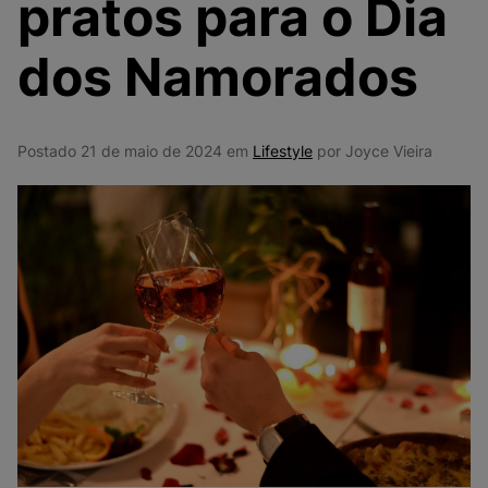
pratos para o Dia
9
º
NEW 530
10
º
VEJA COUNTRY
dos Namorados
Postado 21 de maio de 2024 em
Lifestyle
por Joyce Vieira