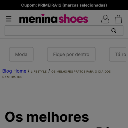
Produtos Originais
TERMOS MAIS BUSCADOS
1
º
TÊNIS NEWS BALANCE 530
Moda
Fique por dentro
Tá ro
2
º
MELISSAS MINI BABY
Blog Home
3
º
TÊNIS VEJA WHITE
/
/
LIFESTYLE
OS MELHORES PRATOS PARA O DIA DOS
NAMORADOS
4
º
NEW 9060
5
º
ADIDAS
6
º
SAMBA
7
º
MELISSA SLIDE
Os melhores
8
º
VANS TÊNIS VANS ULTRARANGE