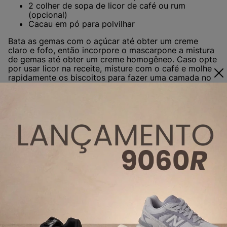
2 colher de sopa de licor de café ou rum
(opcional)
Cacau em pó para polvilhar
Bata as gemas com o açúcar até obter um creme
claro e fofo, então incorpore o mascarpone a mistura
de gemas até obter um creme homogêneo. Caso opte
por usar licor na receite, misture com o café e molhe
rapidamente os biscoitos para fazer uma camada no
fundo do refratário. Cubra com uma camada do
creme e vá intercalando até acabarem os
ingredientes. Leve a geladeira por aproximadamente 4
horas.
Você também pode optar por preparar em taças, fica
lindo e super charmoso.