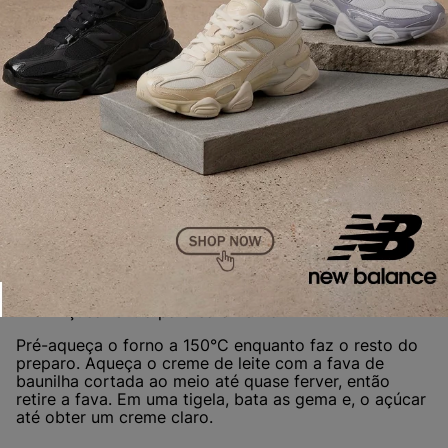
Reprodução
Creme Brûlée
Para fazer o creme brûlée você precisará de:
500ml de creme de leite fresco;
1 fava de baunilha;
5 gemas;
100g de açúcar;
Açúcar extra para caramelizar.
Pré-aqueça o forno a 150°C enquanto faz o resto do
preparo. Aqueça o creme de leite com a fava de
baunilha cortada ao meio até quase ferver, então
retire a fava. Em uma tigela, bata as gema e, o açúcar
até obter um creme claro.