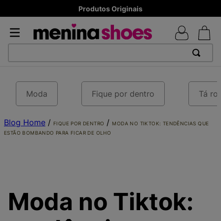
8x sem juros - Parcela mínima R$ 70,00
TERMOS MAIS BUSCADOS
1
º
TÊNIS NEWS BALANCE 530
Moda
Fique por dentro
Tá ro
2
º
MELISSAS MINI BABY
Blog Home
3
º
NEW 9060
/
/
FIQUE POR DENTRO
MODA NO TIKTOK: TENDÊNCIAS QUE
ESTÃO BOMBANDO PARA FICAR DE OLHO
4
º
TÊNIS VEJA WHITE
5
º
ADIDAS
6
º
SAMBA
7
º
MELISSA SLIDE
Moda no Tiktok:
8
º
VANS TÊNIS VANS ULTRARANGE