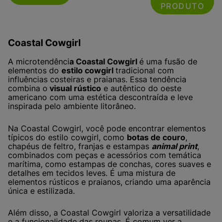
PRODUTO
Coastal Cowgirl
A microtendênci
a Coastal Cowgirl
é uma fusão de
elementos do
estilo cowgirl
tradicional com
influências costeiras e praianas. Essa tendência
combina o
visual rústico
e autêntico do oeste
americano com uma estética descontraída e leve
inspirada pelo ambiente litorâneo.
Na Coastal Cowgirl, você pode encontrar elementos
típicos do estilo cowgirl, como
botas de couro
,
chapéus de feltro, franjas e estampas
animal print
,
combinados com peças e acessórios com temática
marítima, como estampas de conchas, cores suaves e
detalhes em tecidos leves. É uma mistura de
elementos rústicos e praianos, criando uma aparência
única e estilizada.
Além disso, a Coastal Cowgirl valoriza a versatilidade
e a funcionalidade das roupas. É comum ver a