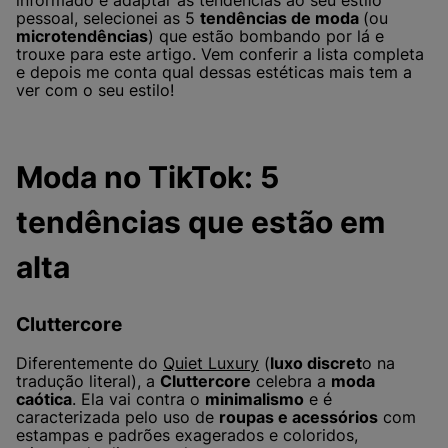
informado e adaptar as tendências ao seu estilo
pessoal, selecionei as 5
tendências de moda
(ou
microtendências
) que estão bombando por lá e
trouxe para este artigo. Vem conferir a lista completa
e depois me conta qual dessas estéticas mais tem a
ver com o seu estilo!
Moda no TikTok: 5
tendências que estão em
alta
Cluttercore
Diferentemente do
Quiet
L
uxury
(
luxo discret
o na
tradução literal), a
Cluttercore
celebra a
moda
caótica
. Ela vai contra o
minimalismo
e é
caracterizada pelo uso de
roupas e acessórios
com
estampas e padrões exagerados e coloridos,