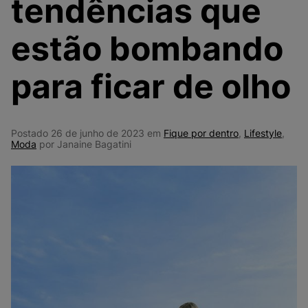
tendências que
9
º
VEJA COUNTRY
10
º
NEW 530
estão bombando
para ficar de olho
Postado 26 de junho de 2023 em
Fique por dentro
,
Lifestyle
,
Moda
por Janaine Bagatini