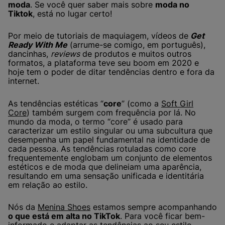
moda
. Se você quer saber mais sobre
moda no
Tiktok
, está no lugar certo!
Por meio de tutoriais de maquiagem, vídeos de
Get
Ready With Me
(arrume-se comigo, em português),
dancinhas,
reviews
de produtos e muitos outros
formatos, a plataforma teve seu boom em 2020 e
hoje tem o poder de ditar tendências dentro e fora da
internet.
As tendências estéticas “
core
” (como a
Soft Girl
Core
) também surgem com frequência por lá. No
mundo da moda, o termo “core” é usado para
caracterizar um estilo singular ou uma subcultura que
desempenha um papel fundamental na identidade de
cada pessoa. As tendências rotuladas como core
frequentemente englobam um conjunto de elementos
estéticos e de moda que delineiam uma aparência,
resultando em uma sensação unificada e identitária
em relação ao estilo.
Nós da
Menina Shoes
estamos sempre acompanhando
o que está em alta no TikTok
. Para você ficar bem-