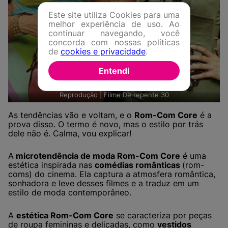
Este site utiliza Cookies para uma
melhor experiência de uso. Ao
continuar navegando, você
concorda com nossas políticas
de
cookies e privacidade
.
Entendi
Reprodução | Filme De repente 30
As tendências vão e voltam, e o
Rom-Com Core
é a
prova disso. O termo é novo, mas o estilo por trás
dele não é. Calma, vou explicar!
A
microtendência de moda Rom-Com Core
é uma
estética inspirada nas
comédias românticas
(rom-
coms) do cinema. Ela captura a atmosfera romântica,
sonhadora e leve desses filmes e a traduz em um
estilo de moda contemporâneo.
A
estética Rom-Com Core
se caracteriza por peças
de roupa femininas e delicadas, como
vestidos