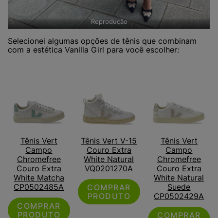
Reprodução
Selecionei algumas opções de tênis que combinam
com a estética Vanilla Girl para você escolher:
Tênis Vert
Tênis Vert V-15
Tênis Vert
Campo
Couro Extra
Campo
Chromefree
White Natural
Chromefree
Couro Extra
VQ0201270A
Couro Extra
White Matcha
White Natural
CP0502485A
Suede
COMPRAR
PRODUTO
CP0502429A
COMPRAR
PRODUTO
COMPRAR