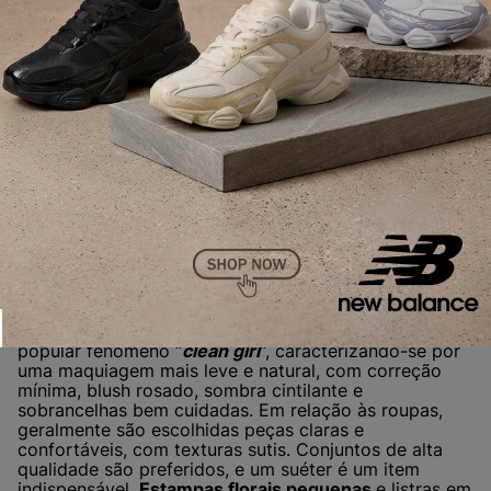
Vanilla Girl
A
estética Vanilla Girl
não é exatamente uma
novidade, mas continua fazendo sucesso no TikTok!
Traduzida literalmente como “
Garota Baunilha
“, essa
microtendência traz à tona um
visual minimalista
,
limpo, suave e delicado, inspirado pela suavidade da
baunilha. A estética explora uma paleta de
cores
neutras
e terrosas, incluindo tons de marrom, bege,
off white e rosa bebê. A ênfase está em maquiagens
que realçam a beleza natural, evitando o uso
excessivo de produtos.
Em essência, a estética Vanilla Girl se assemelha ao
popular fenômeno “
clean girl
“, caracterizando-se por
uma maquiagem mais leve e natural, com correção
mínima, blush rosado, sombra cintilante e
sobrancelhas bem cuidadas. Em relação às roupas,
geralmente são escolhidas peças claras e
confortáveis, com texturas sutis. Conjuntos de alta
qualidade são preferidos, e um suéter é um item
indispensável.
Estampas florais pequenas
e listras em