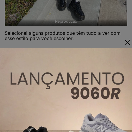
Reprodução
Selecionei alguns produtos que têm tudo a ver com
esse estilo para você escolher:
Melissa Coturno
Tênis Vans Old
Melissa Royal
Preto 32822P
Skool Black
Preto 33914
White
VN00BD3HY28
COMPRAR
COMPRAR
PRODUTO
PRODUTO
COMPRAR
PRODUTO